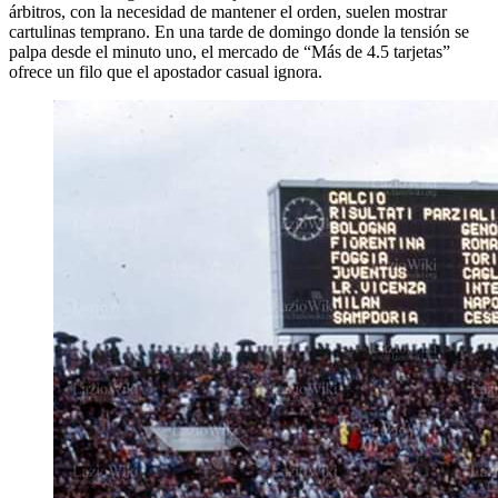
árbitros, con la necesidad de mantener el orden, suelen mostrar
cartulinas temprano. En una tarde de domingo donde la tensión se
palpa desde el minuto uno, el mercado de “Más de 4.5 tarjetas”
ofrece un filo que el apostador casual ignora.