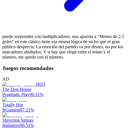
puede sorprender con multiplicadores, una apuesta a “Menos de 2.5
goles” en este clásico tiene esa misma lógica de nicho que el gran
público desprecia. La emoción del partido va por dentro, no por los
marcadores abultados. Y si hay que elegir entre el relato y el
número, me quedo con el número.
Juegos recomendados
AD
HOT
The Dog House
Pragmatic Play
96.51
%
Totally Hot
BGaming
97.21
%
Shivering Strings
Habanero
96.51
%