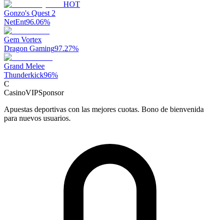
HOT
Gonzo's Quest 2
NetEnt
96.06
%
Gem Vortex
Dragon Gaming
97.27
%
Grand Melee
Thunderkick
96
%
C
CasinoVIP
Sponsor
Apuestas deportivas con las mejores cuotas. Bono de bienvenida
para nuevos usuarios.