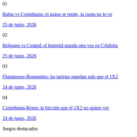
01
Bahia vs Corinthians: el guion se repite, la cuota no lo ve
25 de junio, 2026
02
Belgrano vs Central: el historial manda otra vez en Córdoba
25 de junio, 2026
03
Fluminense-Bragantino: las tarjetas mandan más que el 1X2
24 de junio, 2026
04
Corinthians-Remo: la fricción que el 1X2 no quiere ver
24 de junio, 2026
Juegos destacados