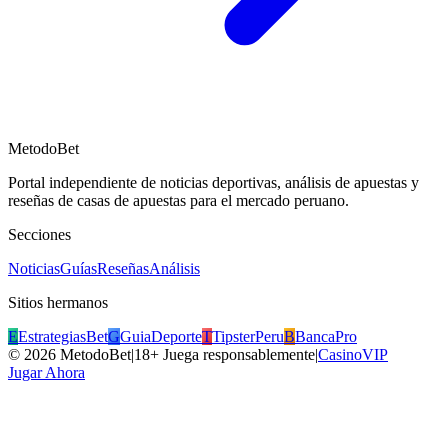
MetodoBet
Portal independiente de noticias deportivas, análisis de apuestas y
reseñas de casas de apuestas para el mercado peruano.
Secciones
Noticias
Guías
Reseñas
Análisis
Sitios hermanos
E
EstrategiasBet
G
GuiaDeporte
T
TipsterPeru
B
BancaPro
©
2026
MetodoBet
|
18+ Juega responsablemente
|
CasinoVIP
Jugar Ahora