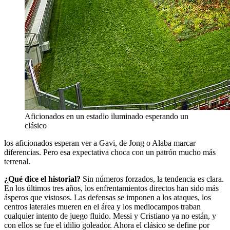
Aficionados en un estadio iluminado esperando un
clásico
los aficionados esperan ver a Gavi, de Jong o Alaba marcar
diferencias. Pero esa expectativa choca con un patrón mucho más
terrenal.
¿Qué dice el historial?
Sin números forzados, la tendencia es clara.
En los últimos tres años, los enfrentamientos directos han sido más
ásperos que vistosos. Las defensas se imponen a los ataques, los
centros laterales mueren en el área y los mediocampos traban
cualquier intento de juego fluido. Messi y Cristiano ya no están, y
con ellos se fue el idilio goleador. Ahora el clásico se define por