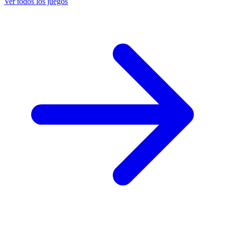
Ver todos los juegos