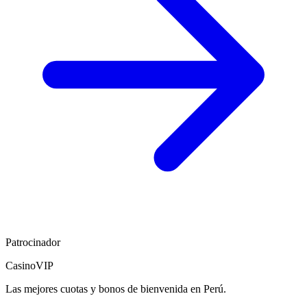
Patrocinador
CasinoVIP
Las mejores cuotas y bonos de bienvenida en Perú.