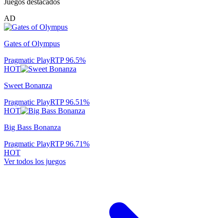
Juegos destacados
AD
Gates of Olympus
Pragmatic Play
RTP
96.5
%
HOT
Sweet Bonanza
Pragmatic Play
RTP
96.51
%
HOT
Big Bass Bonanza
Pragmatic Play
RTP
96.71
%
HOT
Ver todos los juegos