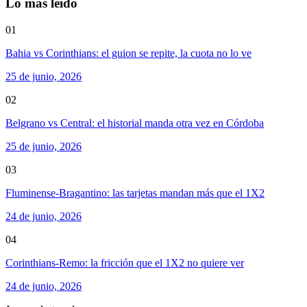
Lo más leído
01
Bahia vs Corinthians: el guion se repite, la cuota no lo ve
25 de junio, 2026
02
Belgrano vs Central: el historial manda otra vez en Córdoba
25 de junio, 2026
03
Fluminense-Bragantino: las tarjetas mandan más que el 1X2
24 de junio, 2026
04
Corinthians-Remo: la fricción que el 1X2 no quiere ver
24 de junio, 2026