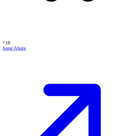
+18
Jugar Ahora