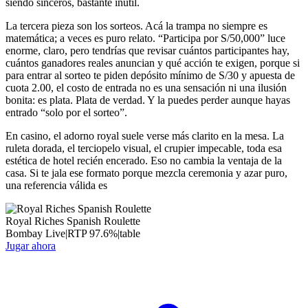
siendo sinceros, bastante inútil.
La tercera pieza son los sorteos. Acá la trampa no siempre es
matemática; a veces es puro relato. “Participa por S/50,000” luce
enorme, claro, pero tendrías que revisar cuántos participantes hay,
cuántos ganadores reales anuncian y qué acción te exigen, porque si
para entrar al sorteo te piden depósito mínimo de S/30 y apuesta de
cuota 2.00, el costo de entrada no es una sensación ni una ilusión
bonita: es plata. Plata de verdad. Y la puedes perder aunque hayas
entrado “solo por el sorteo”.
En casino, el adorno royal suele verse más clarito en la mesa. La
ruleta dorada, el terciopelo visual, el crupier impecable, toda esa
estética de hotel recién encerado. Eso no cambia la ventaja de la
casa. Si te jala ese formato porque mezcla ceremonia y azar puro,
una referencia válida es
Royal Riches Spanish Roulette
Bombay Live
|
RTP
97.6
%
|
table
Jugar ahora