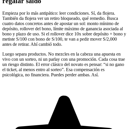
regalar saldo
Empieza por lo más antipático: leer condiciones. Sí, da flojera.
También da flojera ver un retiro bloqueado, qué remedio. Busca
cuatro datos concretos antes de apostar un sol: monto mínimo de
depósito, rollover del bono, límite máximo de ganancia asociada al
bono y plazo de uso. Si el rollover dice 10x sobre depósito + bono y
metiste S/100 con bono de S/100, te van a pedir mover S/2,000
antes de retirar. Ahí cambió todo.
Luego separa productos. No mezcles en la cabeza una apuesta en
vivo con un sorteo, ni un parlay con una promoción. Cada cosa trae
un riesgo distinto. El error clásico del novato es pensar: “si no gano
el ticket, al menos entro al sorteo”. Esa compensación es
psicológica, no financiera. Puedes perder ambas. Así.