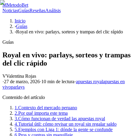
M
MetodoBet
Noticias
Guías
Reseñas
Análisis
Inicio
›
Guías
›
Royal en vivo: parlays, sorteos y trampas del clic rápido
Guías
Royal en vivo: parlays, sorteos y trampas
del clic rápido
V
Valentina Rojas
·
27 de marzo, 2026
·
10 min
de lectura
·
apuestas royal
apuestas en
vivo
parlays
Contenido del artículo
1.
Contexto del mercado peruano
2.
Por qué importa este tema
3.
Cómo funcionan de verdad las apuestas royal
4.
Tutorial útil: cómo revisar un royal sin regalar saldo
5.
Ejemplos con Liga 1: dónde la gente se confunde
6.
Pros y contras sin maquillaje