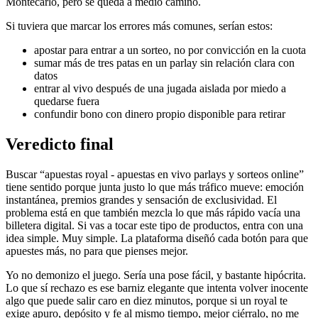
Montecarlo, pero se queda a medio camino.
Si tuviera que marcar los errores más comunes, serían estos:
apostar para entrar a un sorteo, no por convicción en la cuota
sumar más de tres patas en un parlay sin relación clara con
datos
entrar al vivo después de una jugada aislada por miedo a
quedarse fuera
confundir bono con dinero propio disponible para retirar
Veredicto final
Buscar “apuestas royal - apuestas en vivo parlays y sorteos online”
tiene sentido porque junta justo lo que más tráfico mueve: emoción
instantánea, premios grandes y sensación de exclusividad. El
problema está en que también mezcla lo que más rápido vacía una
billetera digital. Si vas a tocar este tipo de productos, entra con una
idea simple. Muy simple. La plataforma diseñó cada botón para que
apuestes más, no para que pienses mejor.
Yo no demonizo el juego. Sería una pose fácil, y bastante hipócrita.
Lo que sí rechazo es ese barniz elegante que intenta volver inocente
algo que puede salir caro en diez minutos, porque si un royal te
exige apuro, depósito y fe al mismo tiempo, mejor ciérralo, no me