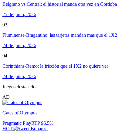
Belgrano vs Central: el historial manda otra vez en Córdoba
25 de junio, 2026
03
Fluminense-Bragantino: las tarjetas mandan más que el 1X2
24 de junio, 2026
04
Corinthians-Remo: la fricción que el 1X2 no quiere ver
24 de junio, 2026
Juegos destacados
AD
Gates of Olympus
Pragmatic Play
RTP
96.5
%
HOT