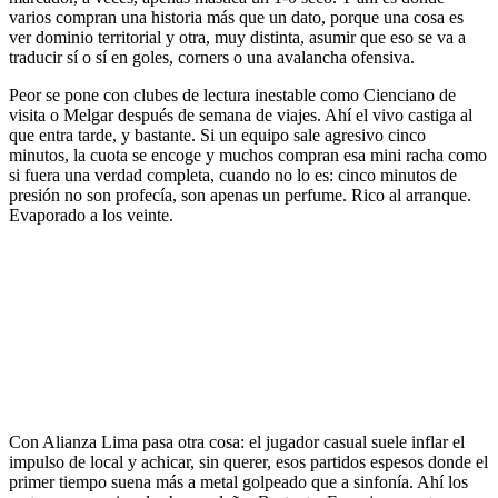
varios compran una historia más que un dato, porque una cosa es
ver dominio territorial y otra, muy distinta, asumir que eso se va a
traducir sí o sí en goles, corners o una avalancha ofensiva.
Peor se pone con clubes de lectura inestable como Cienciano de
visita o Melgar después de semana de viajes. Ahí el vivo castiga al
que entra tarde, y bastante. Si un equipo sale agresivo cinco
minutos, la cuota se encoge y muchos compran esa mini racha como
si fuera una verdad completa, cuando no lo es: cinco minutos de
presión no son profecía, son apenas un perfume. Rico al arranque.
Evaporado a los veinte.
Con Alianza Lima pasa otra cosa: el jugador casual suele inflar el
impulso de local y achicar, sin querer, esos partidos espesos donde el
primer tiempo suena más a metal golpeado que a sinfonía. Ahí los