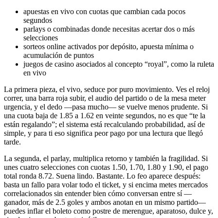
apuestas en vivo con cuotas que cambian cada pocos
segundos
parlays o combinadas donde necesitas acertar dos o más
selecciones
sorteos online activados por depósito, apuesta mínima o
acumulación de puntos
juegos de casino asociados al concepto “royal”, como la ruleta
en vivo
La primera pieza, el vivo, seduce por puro movimiento. Ves el reloj
correr, una barra roja subir, el audio del partido o de la mesa meter
urgencia, y el dedo —pasa mucho— se vuelve menos prudente. Si
una cuota baja de 1.85 a 1.62 en veinte segundos, no es que “te la
están regalando”; el sistema está recalculando probabilidad, así de
simple, y para ti eso significa peor pago por una lectura que llegó
tarde.
La segunda, el parlay, multiplica retorno y también la fragilidad. Si
unes cuatro selecciones con cuotas 1.50, 1.70, 1.80 y 1.90, el pago
total ronda 8.72. Suena lindo. Bastante. Lo feo aparece después:
basta un fallo para volar todo el ticket, y si encima metes mercados
correlacionados sin entender bien cómo conversan entre sí —
ganador, más de 2.5 goles y ambos anotan en un mismo partido—
puedes inflar el boleto como postre de merengue, aparatoso, dulce y,