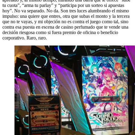
tu cuota”, “arma tu parlay” y “participa por un sorteo si apuestas
hoy”. No va separado. No da. Son tres luces alumbrando el mismo
impulso: una quiere que entres, otra que subas el monto y la tercera
que no te vayas, y mi objeción no es contra el juego como tal, sino
contra esa puesta en escena de casino perfumado que te vende una
decisión riesgosa como si fuera premio de oficina o beneficio
corporativo. Raro, raro.