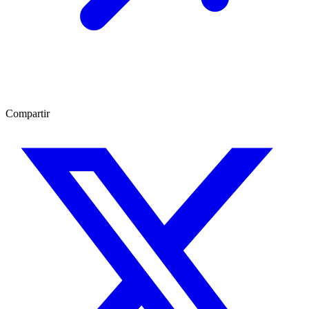
Compartir