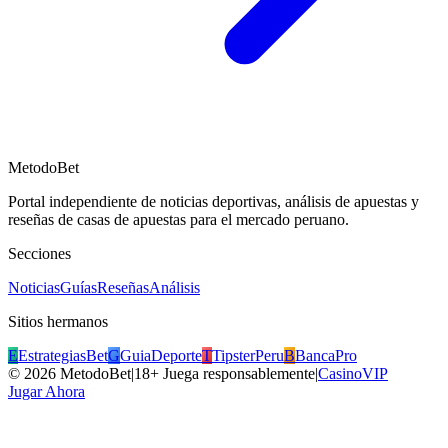
MetodoBet
Portal independiente de noticias deportivas, análisis de apuestas y
reseñas de casas de apuestas para el mercado peruano.
Secciones
Noticias
Guías
Reseñas
Análisis
Sitios hermanos
E
EstrategiasBet
G
GuiaDeporte
T
TipsterPeru
B
BancaPro
©
2026
MetodoBet
|
18+ Juega responsablemente
|
CasinoVIP
Jugar Ahora