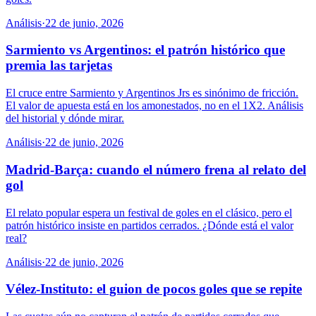
Análisis
·
22 de junio, 2026
Sarmiento vs Argentinos: el patrón histórico que
premia las tarjetas
El cruce entre Sarmiento y Argentinos Jrs es sinónimo de fricción.
El valor de apuesta está en los amonestados, no en el 1X2. Análisis
del historial y dónde mirar.
Análisis
·
22 de junio, 2026
Madrid-Barça: cuando el número frena al relato del
gol
El relato popular espera un festival de goles en el clásico, pero el
patrón histórico insiste en partidos cerrados. ¿Dónde está el valor
real?
Análisis
·
22 de junio, 2026
Vélez-Instituto: el guion de pocos goles que se repite