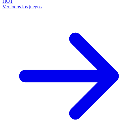
HOT
Ver todos los juegos