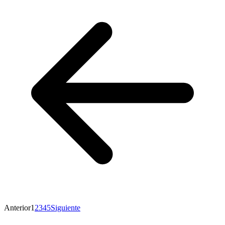
Anterior
1
2
3
4
5
Siguiente