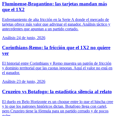
Fluminense-Bragantino: las tarjetas mandan más
que el 1X2
Enfrentamiento de alta fricción en la Serie A donde el mercado de
tarjetas ofrece más valor que adivinar el ganador. Análisis táctico y
antecedentes que apuntan a un partido cortado.
Análisis
·
24 de junio, 2026
Corinthians-Remo: la fricción que el 1X2 no quiere
ver
El historial entre Corinthians y Remo muestra un patrón de fricción
y dominio territorial que las cuotas ignoran. Aquí el valor no está en
el ganador.
Análisis
·
23 de junio, 2026
Cruzeiro vs Botafogo: la estadística silencia al relato
El duelo en Belo Horizonte es un choque entre lo que el hincha cree
y lo que los patrones históricos dictan. Botafogo llega con cartel,
pero Cruzeiro tiene la fórmula para un partido cerrado y de pocos
goles.