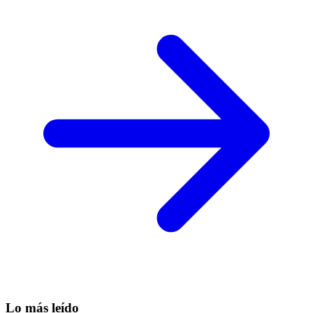
Lo más leído