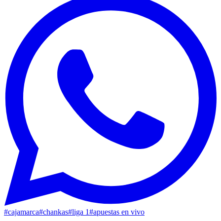
#
cajamarca
#
chankas
#
liga 1
#
apuestas en vivo