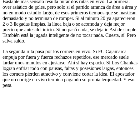
Bastante más sensato resulta mirar dos rutas en vivo. La primera:
over asiático de goles, pero solo si el partido arranca de área a área y
no en modo estudio largo, de esos primeros tiempos que se mastican
demasiado y no terminan de romper. Si al minuto 20 ya aparecieron
2 o 3 llegadas limpias, la línea baja o se acomoda y deja mejor
precio que antes del inicio. Si no pasó nada, se deja ir. Así de simple.
También está la jugada inteligente de no tocar nada. Cuesta, sí. Pero
salva saldo.
La segunda ruta pasa por los corners en vivo. Si FC Cajamarca
empuja por fuera y fuerza rechazos repetidos, ese mercado suele
tardar unos minutos en ajustarse. Ahí sí hay espacio. Si Los Chankas
logran enfriar todo con pausas, faltas y posesiones largas, entonces
los corners pierden atractivo y conviene cortar la idea. El apostador
que no corrige en vivo termina pagando su propia terquedad. Y eso
pesa.