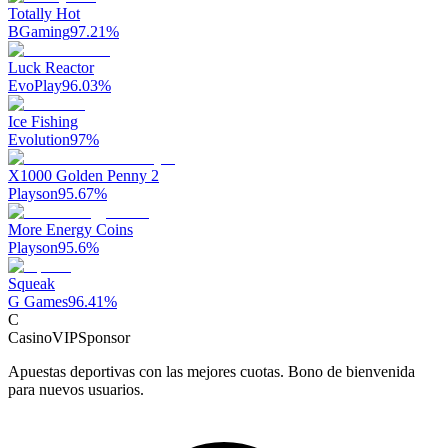
Totally Hot
BGaming
97.21
%
Luck Reactor
EvoPlay
96.03
%
Ice Fishing
Evolution
97
%
X1000 Golden Penny 2
Playson
95.67
%
More Energy Coins
Playson
95.6
%
Squeak
G Games
96.41
%
C
CasinoVIP
Sponsor
Apuestas deportivas con las mejores cuotas. Bono de bienvenida
para nuevos usuarios.