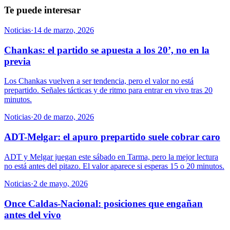
Te puede interesar
Noticias
·
14 de marzo, 2026
Chankas: el partido se apuesta a los 20’, no en la
previa
Los Chankas vuelven a ser tendencia, pero el valor no está
prepartido. Señales tácticas y de ritmo para entrar en vivo tras 20
minutos.
Noticias
·
20 de marzo, 2026
ADT-Melgar: el apuro prepartido suele cobrar caro
ADT y Melgar juegan este sábado en Tarma, pero la mejor lectura
no está antes del pitazo. El valor aparece si esperas 15 o 20 minutos.
Noticias
·
2 de mayo, 2026
Once Caldas-Nacional: posiciones que engañan
antes del vivo