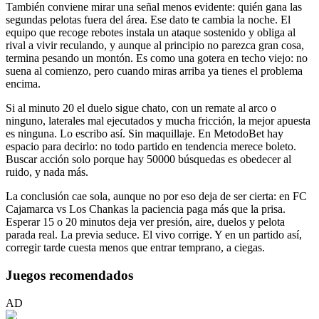
También conviene mirar una señal menos evidente: quién gana las
segundas pelotas fuera del área. Ese dato te cambia la noche. El
equipo que recoge rebotes instala un ataque sostenido y obliga al
rival a vivir reculando, y aunque al principio no parezca gran cosa,
termina pesando un montón. Es como una gotera en techo viejo: no
suena al comienzo, pero cuando miras arriba ya tienes el problema
encima.
Si al minuto 20 el duelo sigue chato, con un remate al arco o
ninguno, laterales mal ejecutados y mucha fricción, la mejor apuesta
es ninguna. Lo escribo así. Sin maquillaje. En MetodoBet hay
espacio para decirlo: no todo partido en tendencia merece boleto.
Buscar acción solo porque hay 50000 búsquedas es obedecer al
ruido, y nada más.
La conclusión cae sola, aunque no por eso deja de ser cierta: en FC
Cajamarca vs Los Chankas la paciencia paga más que la prisa.
Esperar 15 o 20 minutos deja ver presión, aire, duelos y pelota
parada real. La previa seduce. El vivo corrige. Y en un partido así,
corregir tarde cuesta menos que entrar temprano, a ciegas.
Juegos recomendados
AD