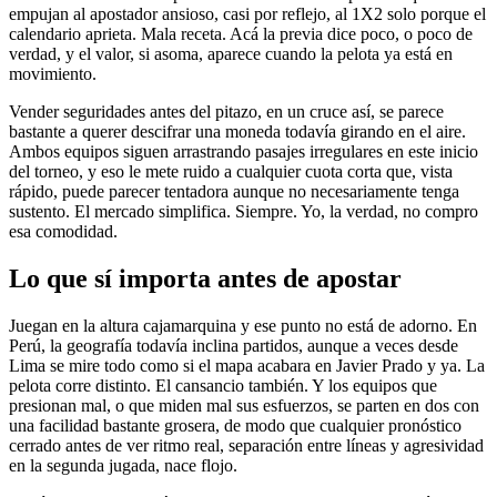
empujan al apostador ansioso, casi por reflejo, al 1X2 solo porque el
calendario aprieta. Mala receta. Acá la previa dice poco, o poco de
verdad, y el valor, si asoma, aparece cuando la pelota ya está en
movimiento.
Vender seguridades antes del pitazo, en un cruce así, se parece
bastante a querer descifrar una moneda todavía girando en el aire.
Ambos equipos siguen arrastrando pasajes irregulares en este inicio
del torneo, y eso le mete ruido a cualquier cuota corta que, vista
rápido, puede parecer tentadora aunque no necesariamente tenga
sustento. El mercado simplifica. Siempre. Yo, la verdad, no compro
esa comodidad.
Lo que sí importa antes de apostar
Juegan en la altura cajamarquina y ese punto no está de adorno. En
Perú, la geografía todavía inclina partidos, aunque a veces desde
Lima se mire todo como si el mapa acabara en Javier Prado y ya. La
pelota corre distinto. El cansancio también. Y los equipos que
presionan mal, o que miden mal sus esfuerzos, se parten en dos con
una facilidad bastante grosera, de modo que cualquier pronóstico
cerrado antes de ver ritmo real, separación entre líneas y agresividad
en la segunda jugada, nace flojo.