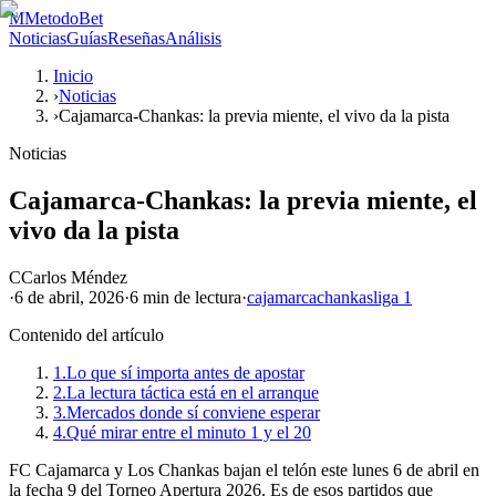
M
MetodoBet
Noticias
Guías
Reseñas
Análisis
Inicio
›
Noticias
›
Cajamarca-Chankas: la previa miente, el vivo da la pista
Noticias
Cajamarca-Chankas: la previa miente, el
vivo da la pista
C
Carlos Méndez
·
6 de abril, 2026
·
6 min
de lectura
·
cajamarca
chankas
liga 1
Contenido del artículo
1.
Lo que sí importa antes de apostar
2.
La lectura táctica está en el arranque
3.
Mercados donde sí conviene esperar
4.
Qué mirar entre el minuto 1 y el 20
FC Cajamarca y Los Chankas bajan el telón este lunes 6 de abril en
la fecha 9 del Torneo Apertura 2026. Es de esos partidos que