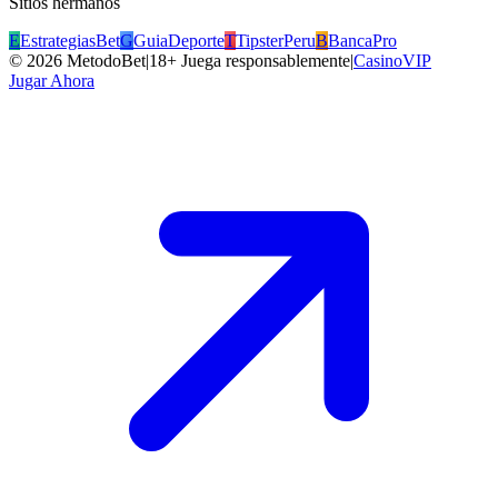
Sitios hermanos
E
EstrategiasBet
G
GuiaDeporte
T
TipsterPeru
B
BancaPro
©
2026
MetodoBet
|
18+ Juega responsablemente
|
CasinoVIP
Jugar Ahora