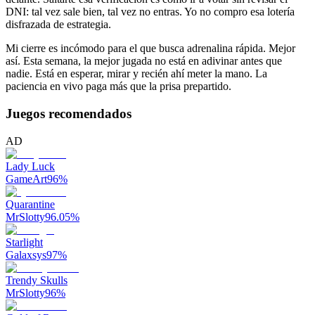
DNI: tal vez sale bien, tal vez no entras. Yo no compro esa lotería
disfrazada de estrategia.
Mi cierre es incómodo para el que busca adrenalina rápida. Mejor
así. Esta semana, la mejor jugada no está en adivinar antes que
nadie. Está en esperar, mirar y recién ahí meter la mano. La
paciencia en vivo paga más que la prisa prepartido.
Juegos recomendados
AD
Lady Luck
GameArt
96
%
Quarantine
MrSlotty
96.05
%
Starlight
Galaxsys
97
%
Trendy Skulls
MrSlotty
96
%