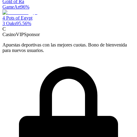
Gold of Ra
GameArt
96
%
4 Pots of Egypt
3 Oaks
95.56
%
C
CasinoVIP
Sponsor
Apuestas deportivas con las mejores cuotas. Bono de bienvenida
para nuevos usuarios.