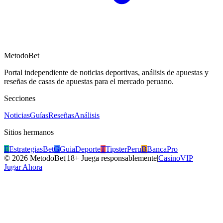
MetodoBet
Portal independiente de noticias deportivas, análisis de apuestas y
reseñas de casas de apuestas para el mercado peruano.
Secciones
Noticias
Guías
Reseñas
Análisis
Sitios hermanos
E
EstrategiasBet
G
GuiaDeporte
T
TipsterPeru
B
BancaPro
©
2026
MetodoBet
|
18+ Juega responsablemente
|
CasinoVIP
Jugar Ahora