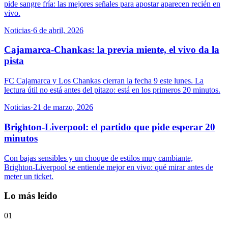
pide sangre fría: las mejores señales para apostar aparecen recién en
vivo.
Noticias
·
6 de abril, 2026
Cajamarca-Chankas: la previa miente, el vivo da la
pista
FC Cajamarca y Los Chankas cierran la fecha 9 este lunes. La
lectura útil no está antes del pitazo: está en los primeros 20 minutos.
Noticias
·
21 de marzo, 2026
Brighton-Liverpool: el partido que pide esperar 20
minutos
Con bajas sensibles y un choque de estilos muy cambiante,
Brighton-Liverpool se entiende mejor en vivo: qué mirar antes de
meter un ticket.
Lo más leído
01