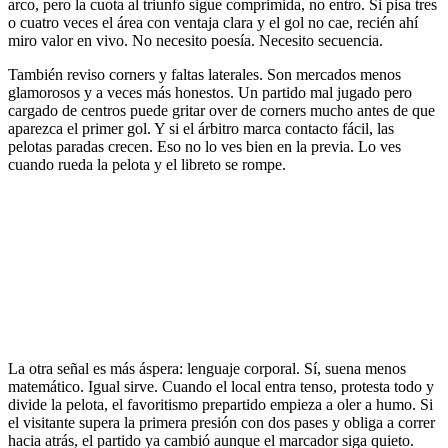
arco, pero la cuota al triunfo sigue comprimida, no entro. Si pisa tres
o cuatro veces el área con ventaja clara y el gol no cae, recién ahí
miro valor en vivo. No necesito poesía. Necesito secuencia.
También reviso corners y faltas laterales. Son mercados menos
glamorosos y a veces más honestos. Un partido mal jugado pero
cargado de centros puede gritar over de corners mucho antes de que
aparezca el primer gol. Y si el árbitro marca contacto fácil, las
pelotas paradas crecen. Eso no lo ves bien en la previa. Lo ves
cuando rueda la pelota y el libreto se rompe.
La otra señal es más áspera: lenguaje corporal. Sí, suena menos
matemático. Igual sirve. Cuando el local entra tenso, protesta todo y
divide la pelota, el favoritismo prepartido empieza a oler a humo. Si
el visitante supera la primera presión con dos pases y obliga a correr
hacia atrás, el partido ya cambió aunque el marcador siga quieto.