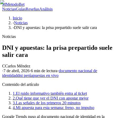
M
MetodoBet
Noticias
Guías
Reseñas
Análisis
Inicio
›
Noticias
›
DNI y apuestas: la prisa prepartido suele salir cara
Noticias
DNI y apuestas: la prisa prepartido suele
salir cara
C
Carlos Méndez
·
7 de abril, 2026
·
6 min
de lectura
·
documento nacional de
identidad
dni perú
apuestas en vivo
Contenido del artículo
1.
El ruido informativo también entra al ticket
2.
Qué tiene que ver el DNI con apostar mejor
3.
Las señales de los primeros 20 minutos
4.
Mi apuesta para esta semana: freno, no impulso
Google Trends puso al documento nacional de identidad en la