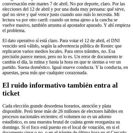
conversación este martes 7 de abril. No por deporte, claro. Por las
elecciones del 12 de abril y por una duda muy peruana: qué sirve,
qué no sirve y qué vence justo cuando uno más lo necesita. Mi
lectura va por otro carril: cuando un tema ajeno a la cancha se
vuelve masivo, también arrastra al apostador apurado. Y ahí empieza
el problema.
El dato operativo sí está claro. Para votar el 12 de abril, el DNI
vencido será válido, según la advertencia pública de Reniec que
replicaron varios medios locales. Para otros trámites, no. Esa
precisión parece menor, pero no lo es. Un error de documento te
cambia el día, la rutina y hasta la hora en que te sientas a ver un
partido. Suena doméstico. Igual mueve conducta. Y la conducta, en
apuestas, pesa más que cualquier corazonada.
El ruido informativo también entra al
ticket
Cada elección grande desordena horarios, atención y plata
disponible. Perú tiene más de 26 millones de electores hábiles en
procesos nacionales recientes; el volumen no es un adorno
estadístico, es una muestra brutal de cuánta gente reorganiza su
domingo. Si el foco está puesto en el local de votación, en si el
documento sirve o no, o en el trámite de última hora en el Cercado