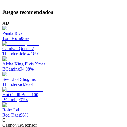
Juegos recomendados
AD
Panda Rica
Tom Horn
96
%
Carnival Queen 2
Thunderkick
94.18
%
Aloha King Elvis Xmas
BGaming
94.98
%
Sword of Shoguns
Thunderkick
96
%
Hot Chilli Bells 100
BGaming
97
%
Robo Lab
Red Tiger
96
%
C
CasinoVIP
Sponsor