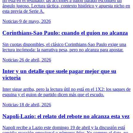
no está en el resultado: las acciones a balón parado esconden un
ángulo jugoso. Lectura táctica, contexto histórico y apuesta nicho en
esta previa de Serie A.
Noticias
·
9 de mayo, 2026
Corinthians-Sao Paulo: cuando el guion no alcanza
Sin cuotas disponibles, el clásico Corinthians-Sao Paulo exige una
lectura incómoda: la narrativa pesa, pero no alcanza para apostar.
Noticias
·
26 de abril, 2026
Inter y un detalle que suele pagar mejor que su
victoria
Inter sigue arriba, pero la lectura útil no está en el 1X2: los saques de
esquina y el guion de partido dicen más que el escudo.
Noticias
·
18 de abril, 2026
Napoli-Lazio: el relato del rebote no alcanza esta vez
Napoli recibe a Lazio este domingo 19 de abril y la discusión está
servida: reacción emocional o números fríos. Yo compro el dato, no