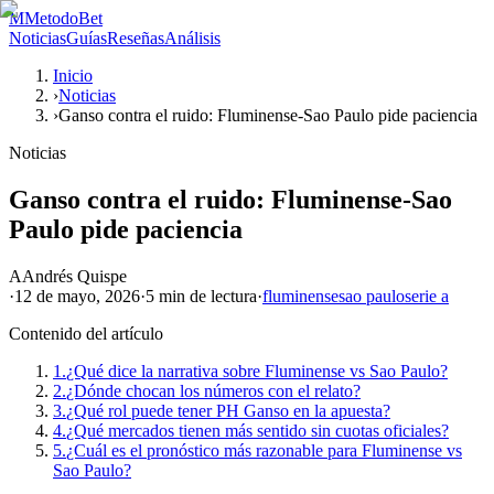
M
MetodoBet
Noticias
Guías
Reseñas
Análisis
Inicio
›
Noticias
›
Ganso contra el ruido: Fluminense-Sao Paulo pide paciencia
Noticias
Ganso contra el ruido: Fluminense-Sao
Paulo pide paciencia
A
Andrés Quispe
·
12 de mayo, 2026
·
5 min
de lectura
·
fluminense
sao paulo
serie a
Contenido del artículo
1.
¿Qué dice la narrativa sobre Fluminense vs Sao Paulo?
2.
¿Dónde chocan los números con el relato?
3.
¿Qué rol puede tener PH Ganso en la apuesta?
4.
¿Qué mercados tienen más sentido sin cuotas oficiales?
5.
¿Cuál es el pronóstico más razonable para Fluminense vs
Sao Paulo?