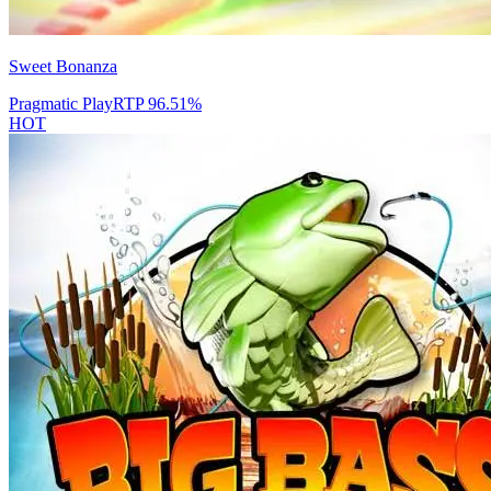
Sweet Bonanza
Pragmatic Play
RTP
96.51
%
HOT