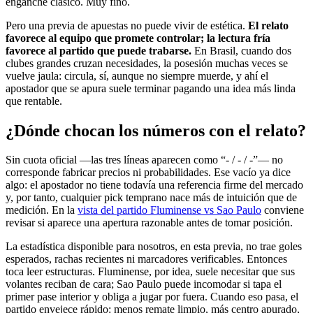
enganche clásico. Muy fino.
Pero una previa de apuestas no puede vivir de estética.
El relato
favorece al equipo que promete controlar; la lectura fría
favorece al partido que puede trabarse.
En Brasil, cuando dos
clubes grandes cruzan necesidades, la posesión muchas veces se
vuelve jaula: circula, sí, aunque no siempre muerde, y ahí el
apostador que se apura suele terminar pagando una idea más linda
que rentable.
¿Dónde chocan los números con el relato?
Sin cuota oficial —las tres líneas aparecen como “- / - / -”— no
corresponde fabricar precios ni probabilidades. Ese vacío ya dice
algo: el apostador no tiene todavía una referencia firme del mercado
y, por tanto, cualquier pick temprano nace más de intuición que de
medición. En la
vista del partido Fluminense vs Sao Paulo
conviene
revisar si aparece una apertura razonable antes de tomar posición.
La estadística disponible para nosotros, en esta previa, no trae goles
esperados, rachas recientes ni marcadores verificables. Entonces
toca leer estructuras. Fluminense, por idea, suele necesitar que sus
volantes reciban de cara; Sao Paulo puede incomodar si tapa el
primer pase interior y obliga a jugar por fuera. Cuando eso pasa, el
partido envejece rápido: menos remate limpio, más centro apurado,