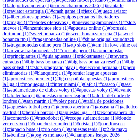
(
1
)
#
deportivo pereira
(
1
)
#
sorteo champions 2026
(
1
)
#
santa fe
(
1
)
#
aviator estrategia
(
1
)
#
crash game
(
1
)
#
jetx
(
1
)
#
juego aviator
(
1
)
#
libertadores apuestas
(
1
)
#
equipos peruanos libertadores
(
1
)
#
magic
(
1
)
#
rebotes ofensivos
(
1
)
#
nuevas tragamonedas
(
1
)
#
slots
nuevos
(
1
)
#
lanzamientos slots
(
1
)
#
apuestas online
(
1
)
#
borussia
dortmund
(
1
)
#
sweet bonanza
(
1
)
#
sweet bonanza reseña
(
1
)
#
sweet
bonanza rtp
(
1
)
#
tragamonedas online
(
1
)
#
shine original soundtrack
(
1
)
#
tragamonedas online peru
(
1
)
#
rtp slots
(
1
)
#
am i in love shine ost
(
1
)
#
review tragamonedas
(
1
)
#
rtp slots peru
(
1
)
#
como apostar
(
1
)
#
principiantes
(
1
)
#
guia apuestas
(
1
)
#
ticketmaster
(
1
)
#
reventa
entradas
(
1
)
#
big bass bonanza
(
1
)
#
big bass bonanza reseña
(
1
)
#
big
bass splash
(
1
)
#
slots pragmatic play
(
1
)
#
seleccion peruana
(
1
)
#
peru
eliminatorias
(
1
)
#
blanquirroja
(
1
)
#
premier league apuestas
(
1
)
#
pronosticos premier
(
1
)
#
liga española apuestas
(
1
)
#
pronosticos
la liga
(
1
)
#
moquegua
(
1
)
#
inter miami
(
1
)
#
lafc
(
1
)
#
osasco
(
1
)
#
sesi
(
1
)
#
sudamericano de clubes voley
(
1
)
#
apuestas voley
(
1
)
#
levante
(
1
)
#
tottenham
(
1
)
#
apuestas premier league
(
1
)
#
derbi del norte de
londres
(
1
)
#
san martin
(
1
)
#
voley peru
(
1
)
#
tabla de posiciones
(
1
)
#
apuestas futbol peru
(
1
)
#
torneo apertura
(
1
)
#
osasuna
(
1
)
#
atletico
madrid
(
1
)
#
hernán barcos
(
1
)
#
apuestas liga 1
(
1
)
#
excompañero ldu
(
1
)
#
comercio
(
1
)
#
metodobet
(
1
)
#
recopa sudamericana
(
1
)
#
donde
ver en vivo
(
1
)
#
manchester united
(
1
)
#
cristal
(
1
)
#
joao fonseca
(
1
)
#
ignacio buse
(
1
)
#
rio open
(
1
)
#
apuestas tenis
(
1
)
#
2 de mayo
(
1
)
#
benfica
(
1
)
#
psg vs mónaco
(
1
)
#
champions league 2026