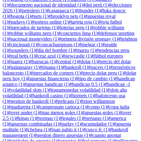
(
1
)
#
documento nacional de identidad
(
1
)
#
dni perú
(
1
)
#
elecciones
2026
(
1
)
#
petrolero
(
1
)
#
cajamarca
(
1
)
#
thunder
(
1
)
#
luka doncic
(
1
)
#
bogota
(
1
)
#
nets
(
1
)
#
brooklyn nets
(
1
)
#
apuestas royal
(
1
)
#
parlays
(
1
)
#
sorteos online
(
1
)
#
tarjeta roja
(
1
)
#
roja futbol
(
1
)
#
mercados de tarjetas
(
1
)
#
loterias peru
(
1
)
#
robbie williams
(
1
)
#
robbie williams peru
(
1
)
#
conciertos lima
(
1
)
#
defensor sporting
(
1
)
#
nacional montevideo
(
1
)
#
primera división uruguay
(
1
)
#
brighton
(
1
)
#
cincinnati
(
1
)
#
concachampions
(
1
)
#
melgar
(
1
)
#
seattle
(
1
)
#
sounders
(
1
)
#
dia del hombre
(
1
)
#
marzo
(
1
)
#
tendencias peru
(
1
)
#
real betis
(
1
)
#
cruz azul
(
1
)
#
newcastle
(
1
)
#
fútbol europeo
(
1
)
#
juarez
(
1
)
#
barracas
(
1
)
#
central
(
1
)
#
dolar
(
1
)
#
precio del dolar
(
1
)
#
galatasaray
(
1
)
#
tijuana
(
1
)
#
bankroll
(
1
)
#
pacers
(
1
)
#
pronósticos
baloncesto
(
1
)
#
mercados de corners
(
1
)
#
precio dolar peru
(
1
)
#
dolar
peru hoy
(
1
)
#
apuestas financieras
(
1
)
#
tipo de cambio
(
1
)
#
handicap
asiatico
(
1
)
#
apuestas handicap
(
1
)
#
handicap 0.5
(
1
)
#
handicap -1
(
1
)
#
volatilidad slots
(
1
)
#
tragamonedas volatilidad
(
1
)
#
slots alta
volatilidad
(
1
)
#
bankroll casino
(
1
)
#
hornets
(
1
)
#
baloncesto usa
(
1
)
#
gestion de bankroll
(
1
)
#
pelicans
(
1
)
#
zion williamson
(
1
)
#
madureira
(
1
)
#
campeonato carioca
(
1
)
#
como
(
1
)
#
copa italia
(
1
)
#
over under
(
1
)
#
mas menos goles
(
1
)
#
apuestas goles
(
1
)
#
over
2.5
(
1
)
#
kings
(
1
)
#
normas
(
1
)
#
legales
(
1
)
#
peruano
(
1
)
#
america
(
1
)
#
apuestas combinadas
(
1
)
#
parlay
(
1
)
#
acumulador
(
1
)
#
apuesta
multiple
(
1
)
#
chelsea
(
1
)
#
juan pablo ii
(
1
)
#
cusco fc
(
1
)
#
bankroll
management
(
1
)
#
gestion dinero apuestas
(
1
)
#
cuanto apostar
(
1
)
#
unidades de apuesta
(
1
)
#
apuestas fútbol peruano
(
1
)
#
millonarios