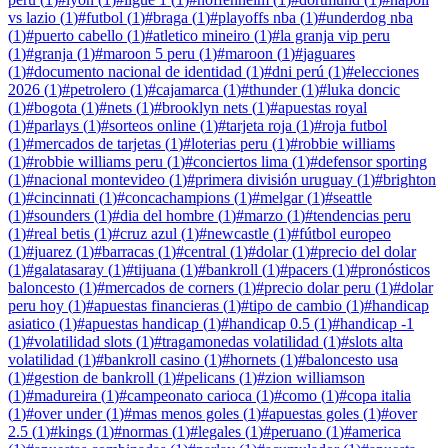
vs lazio
(
1
)
#
futbol
(
1
)
#
braga
(
1
)
#
playoffs nba
(
1
)
#
underdog nba
(
1
)
#
puerto cabello
(
1
)
#
atletico mineiro
(
1
)
#
la granja vip peru
(
1
)
#
granja
(
1
)
#
maroon 5 peru
(
1
)
#
maroon
(
1
)
#
jaguares
(
1
)
#
documento nacional de identidad
(
1
)
#
dni perú
(
1
)
#
elecciones
2026
(
1
)
#
petrolero
(
1
)
#
cajamarca
(
1
)
#
thunder
(
1
)
#
luka doncic
(
1
)
#
bogota
(
1
)
#
nets
(
1
)
#
brooklyn nets
(
1
)
#
apuestas royal
(
1
)
#
parlays
(
1
)
#
sorteos online
(
1
)
#
tarjeta roja
(
1
)
#
roja futbol
(
1
)
#
mercados de tarjetas
(
1
)
#
loterias peru
(
1
)
#
robbie williams
(
1
)
#
robbie williams peru
(
1
)
#
conciertos lima
(
1
)
#
defensor sporting
(
1
)
#
nacional montevideo
(
1
)
#
primera división uruguay
(
1
)
#
brighton
(
1
)
#
cincinnati
(
1
)
#
concachampions
(
1
)
#
melgar
(
1
)
#
seattle
(
1
)
#
sounders
(
1
)
#
dia del hombre
(
1
)
#
marzo
(
1
)
#
tendencias peru
(
1
)
#
real betis
(
1
)
#
cruz azul
(
1
)
#
newcastle
(
1
)
#
fútbol europeo
(
1
)
#
juarez
(
1
)
#
barracas
(
1
)
#
central
(
1
)
#
dolar
(
1
)
#
precio del dolar
(
1
)
#
galatasaray
(
1
)
#
tijuana
(
1
)
#
bankroll
(
1
)
#
pacers
(
1
)
#
pronósticos
baloncesto
(
1
)
#
mercados de corners
(
1
)
#
precio dolar peru
(
1
)
#
dolar
peru hoy
(
1
)
#
apuestas financieras
(
1
)
#
tipo de cambio
(
1
)
#
handicap
asiatico
(
1
)
#
apuestas handicap
(
1
)
#
handicap 0.5
(
1
)
#
handicap -1
(
1
)
#
volatilidad slots
(
1
)
#
tragamonedas volatilidad
(
1
)
#
slots alta
volatilidad
(
1
)
#
bankroll casino
(
1
)
#
hornets
(
1
)
#
baloncesto usa
(
1
)
#
gestion de bankroll
(
1
)
#
pelicans
(
1
)
#
zion williamson
(
1
)
#
madureira
(
1
)
#
campeonato carioca
(
1
)
#
como
(
1
)
#
copa italia
(
1
)
#
over under
(
1
)
#
mas menos goles
(
1
)
#
apuestas goles
(
1
)
#
over
2.5
(
1
)
#
kings
(
1
)
#
normas
(
1
)
#
legales
(
1
)
#
peruano
(
1
)
#
america