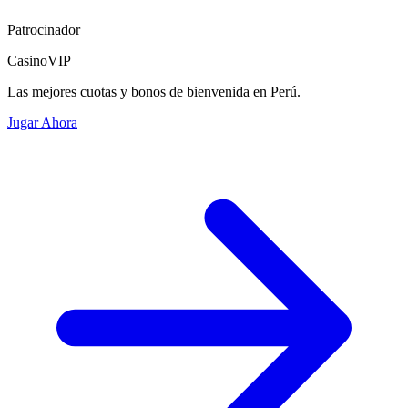
Patrocinador
CasinoVIP
Las mejores cuotas y bonos de bienvenida en Perú.
Jugar Ahora