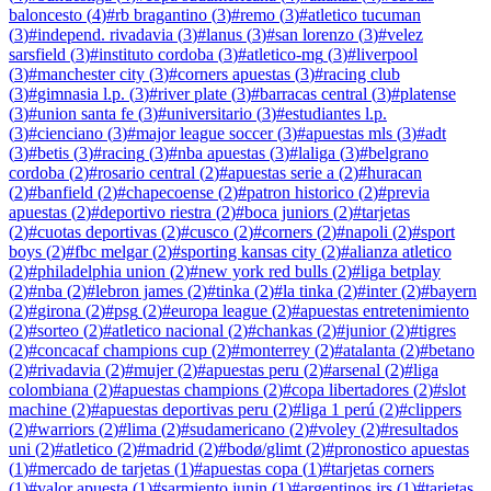
baloncesto
(
4
)
#
rb bragantino
(
3
)
#
remo
(
3
)
#
atletico tucuman
(
3
)
#
independ. rivadavia
(
3
)
#
lanus
(
3
)
#
san lorenzo
(
3
)
#
velez
sarsfield
(
3
)
#
instituto cordoba
(
3
)
#
atletico-mg
(
3
)
#
liverpool
(
3
)
#
manchester city
(
3
)
#
corners apuestas
(
3
)
#
racing club
(
3
)
#
gimnasia l.p.
(
3
)
#
river plate
(
3
)
#
barracas central
(
3
)
#
platense
(
3
)
#
union santa fe
(
3
)
#
universitario
(
3
)
#
estudiantes l.p.
(
3
)
#
cienciano
(
3
)
#
major league soccer
(
3
)
#
apuestas mls
(
3
)
#
adt
(
3
)
#
betis
(
3
)
#
racing
(
3
)
#
nba apuestas
(
3
)
#
laliga
(
3
)
#
belgrano
cordoba
(
2
)
#
rosario central
(
2
)
#
apuestas serie a
(
2
)
#
huracan
(
2
)
#
banfield
(
2
)
#
chapecoense
(
2
)
#
patron historico
(
2
)
#
previa
apuestas
(
2
)
#
deportivo riestra
(
2
)
#
boca juniors
(
2
)
#
tarjetas
(
2
)
#
cuotas deportivas
(
2
)
#
cusco
(
2
)
#
corners
(
2
)
#
napoli
(
2
)
#
sport
boys
(
2
)
#
fbc melgar
(
2
)
#
sporting kansas city
(
2
)
#
alianza atletico
(
2
)
#
philadelphia union
(
2
)
#
new york red bulls
(
2
)
#
liga betplay
(
2
)
#
nba
(
2
)
#
lebron james
(
2
)
#
tinka
(
2
)
#
la tinka
(
2
)
#
inter
(
2
)
#
bayern
(
2
)
#
girona
(
2
)
#
psg
(
2
)
#
europa league
(
2
)
#
apuestas entretenimiento
(
2
)
#
sorteo
(
2
)
#
atletico nacional
(
2
)
#
chankas
(
2
)
#
junior
(
2
)
#
tigres
(
2
)
#
concacaf champions cup
(
2
)
#
monterrey
(
2
)
#
atalanta
(
2
)
#
betano
(
2
)
#
rivadavia
(
2
)
#
mujer
(
2
)
#
apuestas peru
(
2
)
#
arsenal
(
2
)
#
liga
colombiana
(
2
)
#
apuestas champions
(
2
)
#
copa libertadores
(
2
)
#
slot
machine
(
2
)
#
apuestas deportivas peru
(
2
)
#
liga 1 perú
(
2
)
#
clippers
(
2
)
#
warriors
(
2
)
#
lima
(
2
)
#
sudamericano
(
2
)
#
voley
(
2
)
#
resultados
uni
(
2
)
#
atletico
(
2
)
#
madrid
(
2
)
#
bodø/glimt
(
2
)
#
pronostico apuestas
(
1
)
#
mercado de tarjetas
(
1
)
#
apuestas copa
(
1
)
#
tarjetas corners
(
1
)
#
valor apuesta
(
1
)
#
sarmiento junin
(
1
)
#
argentinos jrs
(
1
)
#
tarjetas