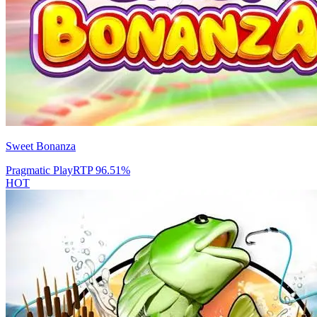
Sweet Bonanza
Pragmatic Play
RTP
96.51
%
HOT