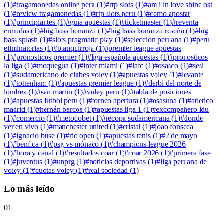
(
1
)
#
tragamonedas online peru
(
1
)
#
rtp slots
(
1
)
#
am i in love shine ost
(
1
)
#
review tragamonedas
(
1
)
#
rtp slots peru
(
1
)
#
como apostar
(
1
)
#
principiantes
(
1
)
#
guia apuestas
(
1
)
#
ticketmaster
(
1
)
#
reventa
entradas
(
1
)
#
big bass bonanza
(
1
)
#
big bass bonanza reseña
(
1
)
#
big
bass splash
(
1
)
#
slots pragmatic play
(
1
)
#
seleccion peruana
(
1
)
#
peru
eliminatorias
(
1
)
#
blanquirroja
(
1
)
#
premier league apuestas
(
1
)
#
pronosticos premier
(
1
)
#
liga española apuestas
(
1
)
#
pronosticos
la liga
(
1
)
#
moquegua
(
1
)
#
inter miami
(
1
)
#
lafc
(
1
)
#
osasco
(
1
)
#
sesi
(
1
)
#
sudamericano de clubes voley
(
1
)
#
apuestas voley
(
1
)
#
levante
(
1
)
#
tottenham
(
1
)
#
apuestas premier league
(
1
)
#
derbi del norte de
londres
(
1
)
#
san martin
(
1
)
#
voley peru
(
1
)
#
tabla de posiciones
(
1
)
#
apuestas futbol peru
(
1
)
#
torneo apertura
(
1
)
#
osasuna
(
1
)
#
atletico
madrid
(
1
)
#
hernán barcos
(
1
)
#
apuestas liga 1
(
1
)
#
excompañero ldu
(
1
)
#
comercio
(
1
)
#
metodobet
(
1
)
#
recopa sudamericana
(
1
)
#
donde
ver en vivo
(
1
)
#
manchester united
(
1
)
#
cristal
(
1
)
#
joao fonseca
(
1
)
#
ignacio buse
(
1
)
#
rio open
(
1
)
#
apuestas tenis
(
1
)
#
2 de mayo
(
1
)
#
benfica
(
1
)
#
psg vs mónaco
(
1
)
#
champions league 2026
(
1
)
#
hora y canal
(
1
)
#
resultados coar
(
1
)
#
coar 2026
(
1
)
#
primera fase
(
1
)
#
juventus
(
1
)
#
unprg
(
1
)
#
noticias deportivas
(
1
)
#
liga peruana de
voley
(
1
)
#
cuotas voley
(
1
)
#
real sociedad
(
1
)
Lo más leído
01