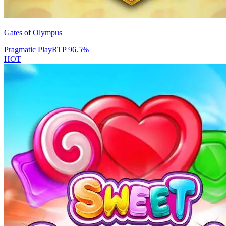
Gates of Olympus
Pragmatic Play
RTP
96.5
%
HOT