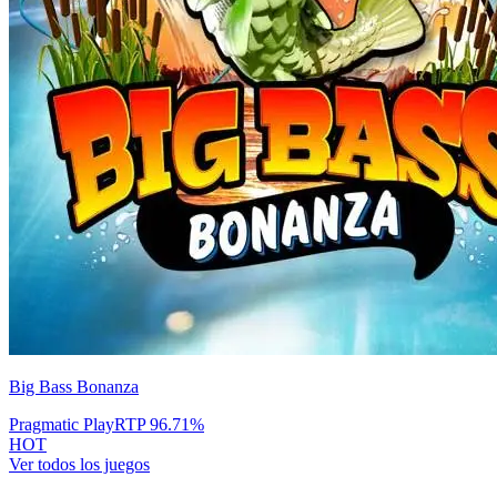
Big Bass Bonanza
Pragmatic Play
RTP
96.71
%
HOT
Ver todos los juegos