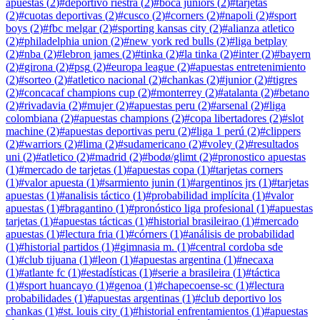
apuestas
(
2
)
#
deportivo riestra
(
2
)
#
boca juniors
(
2
)
#
tarjetas
(
2
)
#
cuotas deportivas
(
2
)
#
cusco
(
2
)
#
corners
(
2
)
#
napoli
(
2
)
#
sport
boys
(
2
)
#
fbc melgar
(
2
)
#
sporting kansas city
(
2
)
#
alianza atletico
(
2
)
#
philadelphia union
(
2
)
#
new york red bulls
(
2
)
#
liga betplay
(
2
)
#
nba
(
2
)
#
lebron james
(
2
)
#
tinka
(
2
)
#
la tinka
(
2
)
#
inter
(
2
)
#
bayern
(
2
)
#
girona
(
2
)
#
psg
(
2
)
#
europa league
(
2
)
#
apuestas entretenimiento
(
2
)
#
sorteo
(
2
)
#
atletico nacional
(
2
)
#
chankas
(
2
)
#
junior
(
2
)
#
tigres
(
2
)
#
concacaf champions cup
(
2
)
#
monterrey
(
2
)
#
atalanta
(
2
)
#
betano
(
2
)
#
rivadavia
(
2
)
#
mujer
(
2
)
#
apuestas peru
(
2
)
#
arsenal
(
2
)
#
liga
colombiana
(
2
)
#
apuestas champions
(
2
)
#
copa libertadores
(
2
)
#
slot
machine
(
2
)
#
apuestas deportivas peru
(
2
)
#
liga 1 perú
(
2
)
#
clippers
(
2
)
#
warriors
(
2
)
#
lima
(
2
)
#
sudamericano
(
2
)
#
voley
(
2
)
#
resultados
uni
(
2
)
#
atletico
(
2
)
#
madrid
(
2
)
#
bodø/glimt
(
2
)
#
pronostico apuestas
(
1
)
#
mercado de tarjetas
(
1
)
#
apuestas copa
(
1
)
#
tarjetas corners
(
1
)
#
valor apuesta
(
1
)
#
sarmiento junin
(
1
)
#
argentinos jrs
(
1
)
#
tarjetas
apuestas
(
1
)
#
analisis táctico
(
1
)
#
probabilidad implícita
(
1
)
#
valor
apuestas
(
1
)
#
bragantino
(
1
)
#
pronóstico liga profesional
(
1
)
#
apuestas
tarjetas
(
1
)
#
apuestas tácticas
(
1
)
#
historial brasileirao
(
1
)
#
mercado
apuestas
(
1
)
#
lectura fria
(
1
)
#
córners
(
1
)
#
análisis de probabilidad
(
1
)
#
historial partidos
(
1
)
#
gimnasia m.
(
1
)
#
central cordoba sde
(
1
)
#
club tijuana
(
1
)
#
leon
(
1
)
#
apuestas argentina
(
1
)
#
necaxa
(
1
)
#
atlante fc
(
1
)
#
estadísticas
(
1
)
#
serie a brasileira
(
1
)
#
táctica
(
1
)
#
sport huancayo
(
1
)
#
genoa
(
1
)
#
chapecoense-sc
(
1
)
#
lectura
probabilidades
(
1
)
#
apuestas argentinas
(
1
)
#
club deportivo los
chankas
(
1
)
#
st. louis city
(
1
)
#
historial enfrentamientos
(
1
)
#
apuestas