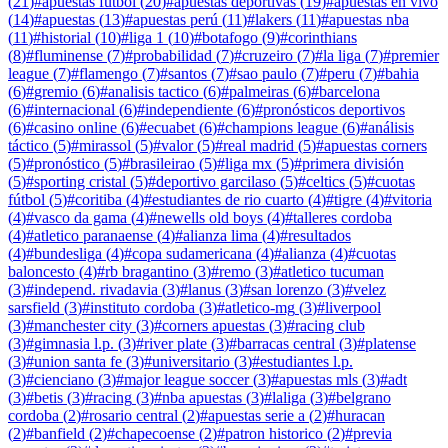
(
21
)
#
apuestas futbol
(
20
)
#
apuestas deportivas
(
19
)
#
apuestas en vivo
(
14
)
#
apuestas
(
13
)
#
apuestas perú
(
11
)
#
lakers
(
11
)
#
apuestas nba
(
11
)
#
historial
(
10
)
#
liga 1
(
10
)
#
botafogo
(
9
)
#
corinthians
(
8
)
#
fluminense
(
7
)
#
probabilidad
(
7
)
#
cruzeiro
(
7
)
#
la liga
(
7
)
#
premier
league
(
7
)
#
flamengo
(
7
)
#
santos
(
7
)
#
sao paulo
(
7
)
#
peru
(
7
)
#
bahia
(
6
)
#
gremio
(
6
)
#
analisis tactico
(
6
)
#
palmeiras
(
6
)
#
barcelona
(
6
)
#
internacional
(
6
)
#
independiente
(
6
)
#
pronósticos deportivos
(
6
)
#
casino online
(
6
)
#
ecuabet
(
6
)
#
champions league
(
6
)
#
análisis
táctico
(
5
)
#
mirassol
(
5
)
#
valor
(
5
)
#
real madrid
(
5
)
#
apuestas corners
(
5
)
#
pronóstico
(
5
)
#
brasileirao
(
5
)
#
liga mx
(
5
)
#
primera división
(
5
)
#
sporting cristal
(
5
)
#
deportivo garcilaso
(
5
)
#
celtics
(
5
)
#
cuotas
fútbol
(
5
)
#
coritiba
(
4
)
#
estudiantes de rio cuarto
(
4
)
#
tigre
(
4
)
#
vitoria
(
4
)
#
vasco da gama
(
4
)
#
newells old boys
(
4
)
#
talleres cordoba
(
4
)
#
atletico paranaense
(
4
)
#
alianza lima
(
4
)
#
resultados
(
4
)
#
bundesliga
(
4
)
#
copa sudamericana
(
4
)
#
alianza
(
4
)
#
cuotas
baloncesto
(
4
)
#
rb bragantino
(
3
)
#
remo
(
3
)
#
atletico tucuman
(
3
)
#
independ. rivadavia
(
3
)
#
lanus
(
3
)
#
san lorenzo
(
3
)
#
velez
sarsfield
(
3
)
#
instituto cordoba
(
3
)
#
atletico-mg
(
3
)
#
liverpool
(
3
)
#
manchester city
(
3
)
#
corners apuestas
(
3
)
#
racing club
(
3
)
#
gimnasia l.p.
(
3
)
#
river plate
(
3
)
#
barracas central
(
3
)
#
platense
(
3
)
#
union santa fe
(
3
)
#
universitario
(
3
)
#
estudiantes l.p.
(
3
)
#
cienciano
(
3
)
#
major league soccer
(
3
)
#
apuestas mls
(
3
)
#
adt
(
3
)
#
betis
(
3
)
#
racing
(
3
)
#
nba apuestas
(
3
)
#
laliga
(
3
)
#
belgrano
cordoba
(
2
)
#
rosario central
(
2
)
#
apuestas serie a
(
2
)
#
huracan
(
2
)
#
banfield
(
2
)
#
chapecoense
(
2
)
#
patron historico
(
2
)
#
previa