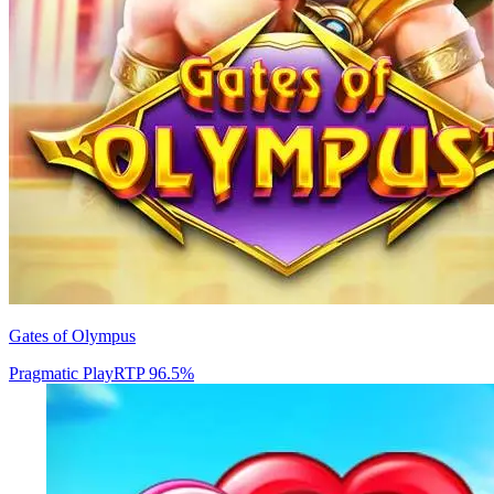
Gates of Olympus
Pragmatic Play
RTP
96.5
%