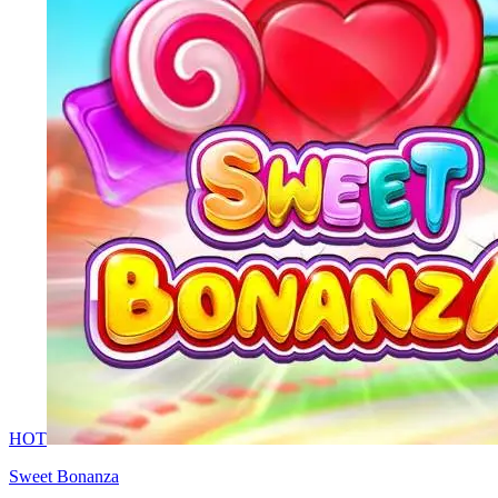
HOT
Sweet Bonanza