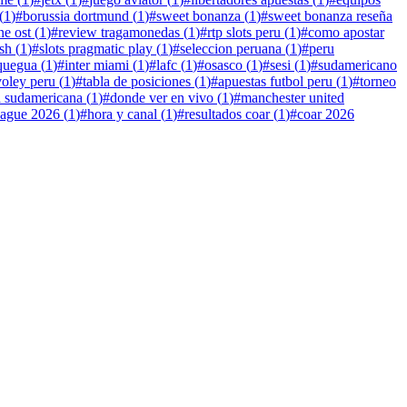
(
1
)
#
borussia dortmund
(
1
)
#
sweet bonanza
(
1
)
#
sweet bonanza reseña
ne ost
(
1
)
#
review tragamonedas
(
1
)
#
rtp slots peru
(
1
)
#
como apostar
ash
(
1
)
#
slots pragmatic play
(
1
)
#
seleccion peruana
(
1
)
#
peru
uegua
(
1
)
#
inter miami
(
1
)
#
lafc
(
1
)
#
osasco
(
1
)
#
sesi
(
1
)
#
sudamericano
voley peru
(
1
)
#
tabla de posiciones
(
1
)
#
apuestas futbol peru
(
1
)
#
torneo
a sudamericana
(
1
)
#
donde ver en vivo
(
1
)
#
manchester united
eague 2026
(
1
)
#
hora y canal
(
1
)
#
resultados coar
(
1
)
#
coar 2026