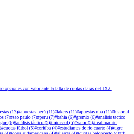
o opciones con valor ante la falta de cuotas claras del 1X2.
estas
(
13
)
#
apuestas perú
(
11
)
#
lakers
(
11
)
#
apuestas nba
(
11
)
#
historial
os
(
7
)
#
sao paulo
(
7
)
#
peru
(
7
)
#
bahia
(
6
)
#
gremio
(
6
)
#
analisis tactico
ague
(
6
)
#
análisis táctico
(
5
)
#
mirassol
(
5
)
#
valor
(
5
)
#
real madrid
)
#
cuotas fútbol
(
5
)
#
coritiba
(
4
)
#
estudiantes de rio cuarto
(
4
)
#
tigre
ga
(
4
)
#
copa sudamericana
(
4
)
#
alianza
(
4
)
#
cuotas baloncesto
(
4
)
#
rb