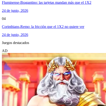
Fluminense-Bragantino: las tarjetas mandan más que el 1X2
24 de junio, 2026
04
Corinthians-Remo: la fricción que el 1X2 no quiere ver
24 de junio, 2026
Juegos destacados
AD