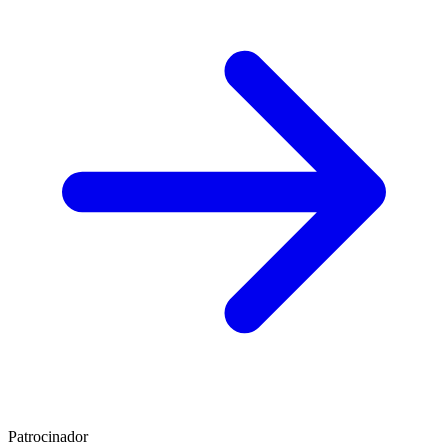
Patrocinador