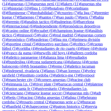
(
14
)
#
apuestas
(
13
)
#
apuestas perú
(
11
)
#
lakers
(
11
)
#
apuestas nba
(
11
)
#
historial
(
10
)
#
liga 1
(
10
)
#
botafogo
(
9
)
#
corinthians
(
8
)
#
fluminense
(
7
)
#
probabilidad
(
7
)
#
cruzeiro
(
7
)
#
la liga
(
7
)
#
premier
league
(
7
)
#
flamengo
(
7
)
#
santos
(
7
)
#
sao paulo
(
7
)
#
peru
(
7
)
#
bahia
(
6
)
#
gremio
(
6
)
#
analisis tactico
(
6
)
#
palmeiras
(
6
)
#
barcelona
(
6
)
#
internacional
(
6
)
#
independiente
(
6
)
#
pronósticos deportivos
(
6
)
#
casino online
(
6
)
#
ecuabet
(
6
)
#
champions league
(
6
)
#
análisis
táctico
(
5
)
#
mirassol
(
5
)
#
valor
(
5
)
#
real madrid
(
5
)
#
apuestas corners
(
5
)
#
pronóstico
(
5
)
#
brasileirao
(
5
)
#
liga mx
(
5
)
#
primera división
(
5
)
#
sporting cristal
(
5
)
#
deportivo garcilaso
(
5
)
#
celtics
(
5
)
#
cuotas
fútbol
(
5
)
#
coritiba
(
4
)
#
estudiantes de rio cuarto
(
4
)
#
tigre
(
4
)
#
vitoria
(
4
)
#
vasco da gama
(
4
)
#
newells old boys
(
4
)
#
talleres cordoba
(
4
)
#
atletico paranaense
(
4
)
#
alianza lima
(
4
)
#
resultados
(
4
)
#
bundesliga
(
4
)
#
copa sudamericana
(
4
)
#
alianza
(
4
)
#
cuotas
baloncesto
(
4
)
#
rb bragantino
(
3
)
#
remo
(
3
)
#
atletico tucuman
(
3
)
#
independ. rivadavia
(
3
)
#
lanus
(
3
)
#
san lorenzo
(
3
)
#
velez
sarsfield
(
3
)
#
instituto cordoba
(
3
)
#
atletico-mg
(
3
)
#
liverpool
(
3
)
#
manchester city
(
3
)
#
corners apuestas
(
3
)
#
racing club
(
3
)
#
gimnasia l.p.
(
3
)
#
river plate
(
3
)
#
barracas central
(
3
)
#
platense
(
3
)
#
union santa fe
(
3
)
#
universitario
(
3
)
#
estudiantes l.p.
(
3
)
#
cienciano
(
3
)
#
major league soccer
(
3
)
#
apuestas mls
(
3
)
#
adt
(
3
)
#
betis
(
3
)
#
racing
(
3
)
#
nba apuestas
(
3
)
#
laliga
(
3
)
#
belgrano
cordoba
(
2
)
#
rosario central
(
2
)
#
apuestas serie a
(
2
)
#
huracan
(
2
)
#
banfield
(
2
)
#
chapecoense
(
2
)
#
patron historico
(
2
)
#
previa
apuestas
(
2
)
#
deportivo riestra
(
2
)
#
boca juniors
(
2
)
#
tarjetas