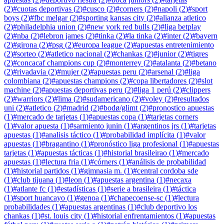
(
2
)
#
cuotas deportivas
(
2
)
#
cusco
(
2
)
#
corners
(
2
)
#
napoli
(
2
)
#
sport
boys
(
2
)
#
fbc melgar
(
2
)
#
sporting kansas city
(
2
)
#
alianza atletico
(
2
)
#
philadelphia union
(
2
)
#
new york red bulls
(
2
)
#
liga betplay
(
2
)
#
nba
(
2
)
#
lebron james
(
2
)
#
tinka
(
2
)
#
la tinka
(
2
)
#
inter
(
2
)
#
bayern
(
2
)
#
girona
(
2
)
#
psg
(
2
)
#
europa league
(
2
)
#
apuestas entretenimiento
(
2
)
#
sorteo
(
2
)
#
atletico nacional
(
2
)
#
chankas
(
2
)
#
junior
(
2
)
#
tigres
(
2
)
#
concacaf champions cup
(
2
)
#
monterrey
(
2
)
#
atalanta
(
2
)
#
betano
(
2
)
#
rivadavia
(
2
)
#
mujer
(
2
)
#
apuestas peru
(
2
)
#
arsenal
(
2
)
#
liga
colombiana
(
2
)
#
apuestas champions
(
2
)
#
copa libertadores
(
2
)
#
slot
machine
(
2
)
#
apuestas deportivas peru
(
2
)
#
liga 1 perú
(
2
)
#
clippers
(
2
)
#
warriors
(
2
)
#
lima
(
2
)
#
sudamericano
(
2
)
#
voley
(
2
)
#
resultados
uni
(
2
)
#
atletico
(
2
)
#
madrid
(
2
)
#
bodø/glimt
(
2
)
#
pronostico apuestas
(
1
)
#
mercado de tarjetas
(
1
)
#
apuestas copa
(
1
)
#
tarjetas corners
(
1
)
#
valor apuesta
(
1
)
#
sarmiento junin
(
1
)
#
argentinos jrs
(
1
)
#
tarjetas
apuestas
(
1
)
#
analisis táctico
(
1
)
#
probabilidad implícita
(
1
)
#
valor
apuestas
(
1
)
#
bragantino
(
1
)
#
pronóstico liga profesional
(
1
)
#
apuestas
tarjetas
(
1
)
#
apuestas tácticas
(
1
)
#
historial brasileirao
(
1
)
#
mercado
apuestas
(
1
)
#
lectura fria
(
1
)
#
córners
(
1
)
#
análisis de probabilidad
(
1
)
#
historial partidos
(
1
)
#
gimnasia m.
(
1
)
#
central cordoba sde
(
1
)
#
club tijuana
(
1
)
#
leon
(
1
)
#
apuestas argentina
(
1
)
#
necaxa
(
1
)
#
atlante fc
(
1
)
#
estadísticas
(
1
)
#
serie a brasileira
(
1
)
#
táctica
(
1
)
#
sport huancayo
(
1
)
#
genoa
(
1
)
#
chapecoense-sc
(
1
)
#
lectura
probabilidades
(
1
)
#
apuestas argentinas
(
1
)
#
club deportivo los
chankas
(
1
)
#
st. louis city
(
1
)
#
historial enfrentamientos
(
1
)
#
apuestas