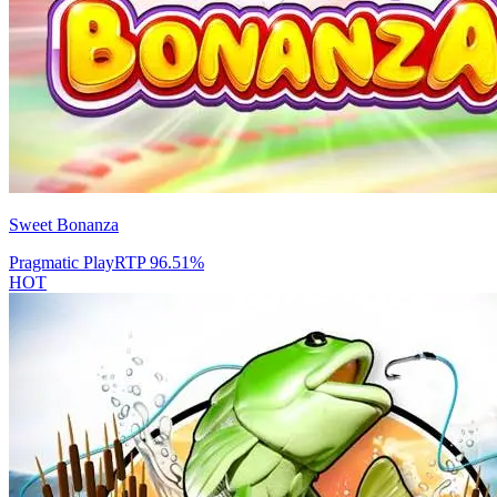
Sweet Bonanza
Pragmatic Play
RTP
96.51
%
HOT