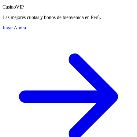
CasinoVIP
Las mejores cuotas y bonos de bienvenida en Perú.
Jugar Ahora