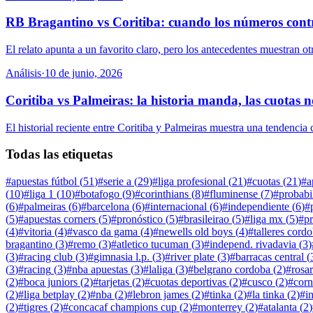
RB Bragantino vs Coritiba: cuando los números contr
El relato apunta a un favorito claro, pero los antecedentes muestran 
Análisis
·
10 de junio, 2026
Coritiba vs Palmeiras: la historia manda, las cuotas n
El historial reciente entre Coritiba y Palmeiras muestra una tendencia 
Todas las etiquetas
#
apuestas fútbol
(
51
)
#
serie a
(
29
)
#
liga profesional
(
21
)
#
cuotas
(
21
)
#
a
(
10
)
#
liga 1
(
10
)
#
botafogo
(
9
)
#
corinthians
(
8
)
#
fluminense
(
7
)
#
probabi
(
6
)
#
palmeiras
(
6
)
#
barcelona
(
6
)
#
internacional
(
6
)
#
independiente
(
6
)
#
(
5
)
#
apuestas corners
(
5
)
#
pronóstico
(
5
)
#
brasileirao
(
5
)
#
liga mx
(
5
)
#
pr
(
4
)
#
vitoria
(
4
)
#
vasco da gama
(
4
)
#
newells old boys
(
4
)
#
talleres cord
bragantino
(
3
)
#
remo
(
3
)
#
atletico tucuman
(
3
)
#
independ. rivadavia
(
3
)
(
3
)
#
racing club
(
3
)
#
gimnasia l.p.
(
3
)
#
river plate
(
3
)
#
barracas central
(
(
3
)
#
racing
(
3
)
#
nba apuestas
(
3
)
#
laliga
(
3
)
#
belgrano cordoba
(
2
)
#
rosar
(
2
)
#
boca juniors
(
2
)
#
tarjetas
(
2
)
#
cuotas deportivas
(
2
)
#
cusco
(
2
)
#
corn
(
2
)
#
liga betplay
(
2
)
#
nba
(
2
)
#
lebron james
(
2
)
#
tinka
(
2
)
#
la tinka
(
2
)
#
i
(
2
)
#
tigres
(
2
)
#
concacaf champions cup
(
2
)
#
monterrey
(
2
)
#
atalanta
(
2
)