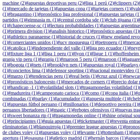
machine
(
2
)
#
apuestas deportivas peru
(
2
)
#
liga 1 perú
(
2
)
#
clippers
(
2
)
(
1
)
#
mercado de tarjetas
(
1
)
#
apuestas copa
(
1
)
#
tarjetas corners
(
1
)
#
val
(
1
)
#
bragantino
(
1
)
#
pronóstico liga profesional
(
1
)
#
apuestas tarjetas
(
1
partidos
(
1
)
#
gimnasia m.
(
1
)
#
central cordoba sde
(
1
)
#
club tijuana
(
1
)
(
1
)
#
chapecoense-sc
(
1
)
#
lectura probabilidades
(
1
)
#
apuestas argentina
(
1
)
#
primera division
(
1
)
#
analisis historico
(
1
)
#
pronóstico apuestas
(
1
)
(
1
)
#
athletico paranaense
(
1
)
#
historial de cruces
(
1
)
#
new england revo
(
1
)
#
comerciantes unidos
(
1
)
#
ucv moquegua
(
1
)
#
petroperu
(
1
)
#
mercad
(
1
)
#
catolica
(
1
)
#
independiente del valle
(
1
)
#
liga pro ecuador
(
1
)
#
ney
(
1
)
#
fixture liga 1
(
1
)
#
liga 1 peru
(
1
)
#
lyon
(
1
)
#
ligue 1
(
1
)
#
hoffenheim
granja vip peru
(
1
)
#
granja
(
1
)
#
maroon 5 peru
(
1
)
#
maroon
(
1
)
#
jaguare
(
1
)
#
bogota
(
1
)
#
nets
(
1
)
#
brooklyn nets
(
1
)
#
apuestas royal
(
1
)
#
parlays
(
1
)
#
conciertos lima
(
1
)
#
defensor sporting
(
1
)
#
nacional montevideo
(
1
(
1
)
#
marzo
(
1
)
#
tendencias peru
(
1
)
#
real betis
(
1
)
#
cruz azul
(
1
)
#
newcas
(
1
)
#
pronósticos baloncesto
(
1
)
#
mercados de corners
(
1
)
#
precio dolar 
(
1
)
#
handicap -1
(
1
)
#
volatilidad slots
(
1
)
#
tragamonedas volatilidad
(
1
)
(
1
)
#
madureira
(
1
)
#
campeonato carioca
(
1
)
#
como
(
1
)
#
copa italia
(
1
)
#
o
combinadas
(
1
)
#
parlay
(
1
)
#
acumulador
(
1
)
#
apuesta multiple
(
1
)
#
chel
(
1
)
#
apuestas fútbol peruano
(
1
)
#
millonarios
(
1
)
#
deportivo pereira
(
1
)
peruanos libertadores
(
1
)
#
magic
(
1
)
#
rebotes ofensivos
(
1
)
#
nuevas tr
(
1
)
#
sweet bonanza rtp
(
1
)
#
tragamonedas online
(
1
)
#
shine original so
(
1
)
#
principiantes
(
1
)
#
guia apuestas
(
1
)
#
ticketmaster
(
1
)
#
reventa entra
eliminatorias
(
1
)
#
blanquirroja
(
1
)
#
premier league apuestas
(
1
)
#
pronos
de clubes voley
(
1
)
#
apuestas voley
(
1
)
#
levante
(
1
)
#
tottenham
(
1
)
#
apu
apertura
(
1
)
#
osasuna
(
1
)
#
atletico madrid
(
1
)
#
hernán barcos
(
1
)
#
apuest