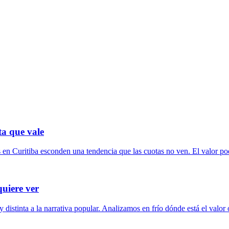
ta que vale
 en Curitiba esconden una tendencia que las cuotas no ven. El valor podr
quiere ver
distinta a la narrativa popular. Analizamos en frío dónde está el valor 