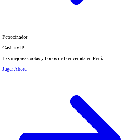
Patrocinador
CasinoVIP
Las mejores cuotas y bonos de bienvenida en Perú.
Jugar Ahora