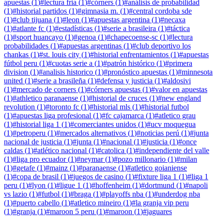
apuestas
(
1
)
#
lectura fria
(
1
)
#
córners
(
1
)
#
análisis de probabilidad
(
1
)
#
historial partidos
(
1
)
#
gimnasia m.
(
1
)
#
central cordoba sde
(
1
)
#
club tijuana
(
1
)
#
leon
(
1
)
#
apuestas argentina
(
1
)
#
necaxa
(
1
)
#
atlante fc
(
1
)
#
estadísticas
(
1
)
#
serie a brasileira
(
1
)
#
táctica
(
1
)
#
sport huancayo
(
1
)
#
genoa
(
1
)
#
chapecoense-sc
(
1
)
#
lectura
probabilidades
(
1
)
#
apuestas argentinas
(
1
)
#
club deportivo los
chankas
(
1
)
#
st. louis city
(
1
)
#
historial enfrentamientos
(
1
)
#
apuestas
fútbol peru
(
1
)
#
cuotas serie a
(
1
)
#
patrón histórico
(
1
)
#
primera
division
(
1
)
#
analisis historico
(
1
)
#
pronóstico apuestas
(
1
)
#
minnesota
united
(
1
)
#
serie a brasileña
(
1
)
#
defensa y justicia
(
1
)
#
aldosivi
(
1
)
#
mercado de corners
(
1
)
#
córners apuestas
(
1
)
#
valor en apuestas
(
1
)
#
athletico paranaense
(
1
)
#
historial de cruces
(
1
)
#
new england
revolution
(
1
)
#
toronto fc
(
1
)
#
historial mls
(
1
)
#
historial futbol
(
1
)
#
apuestas liga profesional
(
1
)
#
fc cajamarca
(
1
)
#
atletico grau
(
1
)
#
historial liga 1
(
1
)
#
comerciantes unidos
(
1
)
#
ucv moquegua
(
1
)
#
petroperu
(
1
)
#
mercados alternativos
(
1
)
#
noticias perú
(
1
)
#
junta
nacional de justicia
(
1
)
#
junta
(
1
)
#
nacional
(
1
)
#
justicia
(
1
)
#
once
caldas
(
1
)
#
atlético nacional
(
1
)
#
catolica
(
1
)
#
independiente del valle
(
1
)
#
liga pro ecuador
(
1
)
#
neymar
(
1
)
#
pozo millonario
(
1
)
#
milan
(
1
)
#
getafe
(
1
)
#
mainz
(
1
)
#
paranaense
(
1
)
#
atletico goianiense
(
1
)
#
copa de brasil
(
1
)
#
juegos de casino
(
1
)
#
fixture liga 1
(
1
)
#
liga 1
peru
(
1
)
#
lyon
(
1
)
#
ligue 1
(
1
)
#
hoffenheim
(
1
)
#
dortmund
(
1
)
#
napoli
vs lazio
(
1
)
#
futbol
(
1
)
#
braga
(
1
)
#
playoffs nba
(
1
)
#
underdog nba
(
1
)
#
puerto cabello
(
1
)
#
atletico mineiro
(
1
)
#
la granja vip peru
(
1
)
#
granja
(
1
)
#
maroon 5 peru
(
1
)
#
maroon
(
1
)
#
jaguares