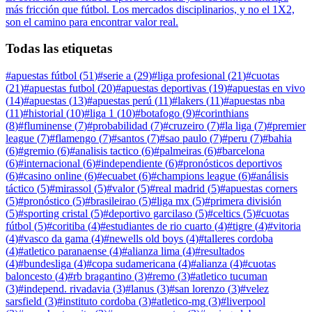
más fricción que fútbol. Los mercados disciplinarios, y no el 1X2,
son el camino para encontrar valor real.
Todas las etiquetas
#
apuestas fútbol
(
51
)
#
serie a
(
29
)
#
liga profesional
(
21
)
#
cuotas
(
21
)
#
apuestas futbol
(
20
)
#
apuestas deportivas
(
19
)
#
apuestas en vivo
(
14
)
#
apuestas
(
13
)
#
apuestas perú
(
11
)
#
lakers
(
11
)
#
apuestas nba
(
11
)
#
historial
(
10
)
#
liga 1
(
10
)
#
botafogo
(
9
)
#
corinthians
(
8
)
#
fluminense
(
7
)
#
probabilidad
(
7
)
#
cruzeiro
(
7
)
#
la liga
(
7
)
#
premier
league
(
7
)
#
flamengo
(
7
)
#
santos
(
7
)
#
sao paulo
(
7
)
#
peru
(
7
)
#
bahia
(
6
)
#
gremio
(
6
)
#
analisis tactico
(
6
)
#
palmeiras
(
6
)
#
barcelona
(
6
)
#
internacional
(
6
)
#
independiente
(
6
)
#
pronósticos deportivos
(
6
)
#
casino online
(
6
)
#
ecuabet
(
6
)
#
champions league
(
6
)
#
análisis
táctico
(
5
)
#
mirassol
(
5
)
#
valor
(
5
)
#
real madrid
(
5
)
#
apuestas corners
(
5
)
#
pronóstico
(
5
)
#
brasileirao
(
5
)
#
liga mx
(
5
)
#
primera división
(
5
)
#
sporting cristal
(
5
)
#
deportivo garcilaso
(
5
)
#
celtics
(
5
)
#
cuotas
fútbol
(
5
)
#
coritiba
(
4
)
#
estudiantes de rio cuarto
(
4
)
#
tigre
(
4
)
#
vitoria
(
4
)
#
vasco da gama
(
4
)
#
newells old boys
(
4
)
#
talleres cordoba
(
4
)
#
atletico paranaense
(
4
)
#
alianza lima
(
4
)
#
resultados
(
4
)
#
bundesliga
(
4
)
#
copa sudamericana
(
4
)
#
alianza
(
4
)
#
cuotas
baloncesto
(
4
)
#
rb bragantino
(
3
)
#
remo
(
3
)
#
atletico tucuman
(
3
)
#
independ. rivadavia
(
3
)
#
lanus
(
3
)
#
san lorenzo
(
3
)
#
velez
sarsfield
(
3
)
#
instituto cordoba
(
3
)
#
atletico-mg
(
3
)
#
liverpool