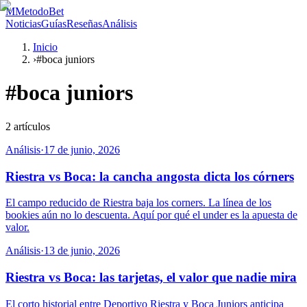
M
MetodoBet
Noticias
Guías
Reseñas
Análisis
Inicio
›
#boca juniors
#
boca juniors
2
artículos
Análisis
·
17 de junio, 2026
Riestra vs Boca: la cancha angosta dicta los córners
El campo reducido de Riestra baja los corners. La línea de los
bookies aún no lo descuenta. Aquí por qué el under es la apuesta de
valor.
Análisis
·
13 de junio, 2026
Riestra vs Boca: las tarjetas, el valor que nadie mira
El corto historial entre Deportivo Riestra y Boca Juniors anticipa