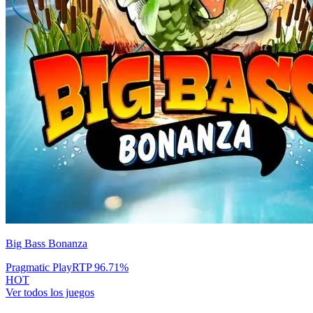
Big Bass Bonanza
Pragmatic Play
RTP
96.71
%
HOT
Ver todos los juegos