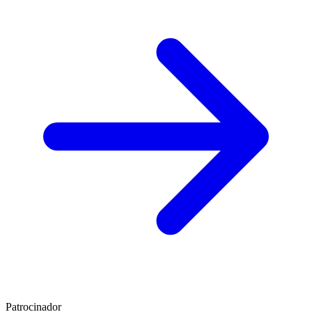
Patrocinador