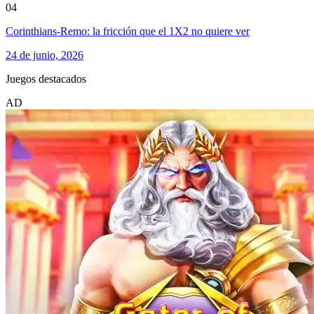
04
Corinthians-Remo: la fricción que el 1X2 no quiere ver
24 de junio, 2026
Juegos destacados
AD