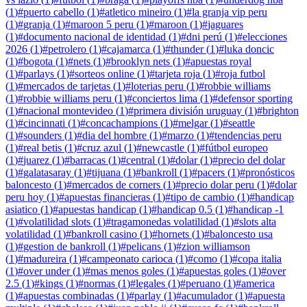
(
1
)
#
puerto cabello
(
1
)
#
atletico mineiro
(
1
)
#
la granja vip peru
(
1
)
#
granja
(
1
)
#
maroon 5 peru
(
1
)
#
maroon
(
1
)
#
jaguares
(
1
)
#
documento nacional de identidad
(
1
)
#
dni perú
(
1
)
#
elecciones
2026
(
1
)
#
petrolero
(
1
)
#
cajamarca
(
1
)
#
thunder
(
1
)
#
luka doncic
(
1
)
#
bogota
(
1
)
#
nets
(
1
)
#
brooklyn nets
(
1
)
#
apuestas royal
(
1
)
#
parlays
(
1
)
#
sorteos online
(
1
)
#
tarjeta roja
(
1
)
#
roja futbol
(
1
)
#
mercados de tarjetas
(
1
)
#
loterias peru
(
1
)
#
robbie williams
(
1
)
#
robbie williams peru
(
1
)
#
conciertos lima
(
1
)
#
defensor sporting
(
1
)
#
nacional montevideo
(
1
)
#
primera división uruguay
(
1
)
#
brighton
(
1
)
#
cincinnati
(
1
)
#
concachampions
(
1
)
#
melgar
(
1
)
#
seattle
(
1
)
#
sounders
(
1
)
#
dia del hombre
(
1
)
#
marzo
(
1
)
#
tendencias peru
(
1
)
#
real betis
(
1
)
#
cruz azul
(
1
)
#
newcastle
(
1
)
#
fútbol europeo
(
1
)
#
juarez
(
1
)
#
barracas
(
1
)
#
central
(
1
)
#
dolar
(
1
)
#
precio del dolar
(
1
)
#
galatasaray
(
1
)
#
tijuana
(
1
)
#
bankroll
(
1
)
#
pacers
(
1
)
#
pronósticos
baloncesto
(
1
)
#
mercados de corners
(
1
)
#
precio dolar peru
(
1
)
#
dolar
peru hoy
(
1
)
#
apuestas financieras
(
1
)
#
tipo de cambio
(
1
)
#
handicap
asiatico
(
1
)
#
apuestas handicap
(
1
)
#
handicap 0.5
(
1
)
#
handicap -1
(
1
)
#
volatilidad slots
(
1
)
#
tragamonedas volatilidad
(
1
)
#
slots alta
volatilidad
(
1
)
#
bankroll casino
(
1
)
#
hornets
(
1
)
#
baloncesto usa
(
1
)
#
gestion de bankroll
(
1
)
#
pelicans
(
1
)
#
zion williamson
(
1
)
#
madureira
(
1
)
#
campeonato carioca
(
1
)
#
como
(
1
)
#
copa italia
(
1
)
#
over under
(
1
)
#
mas menos goles
(
1
)
#
apuestas goles
(
1
)
#
over
2.5
(
1
)
#
kings
(
1
)
#
normas
(
1
)
#
legales
(
1
)
#
peruano
(
1
)
#
america
(
1
)
#
apuestas combinadas
(
1
)
#
parlay
(
1
)
#
acumulador
(
1
)
#
apuesta