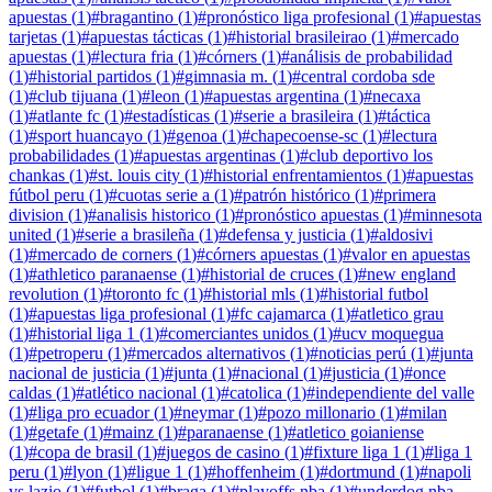
apuestas
(
1
)
#
bragantino
(
1
)
#
pronóstico liga profesional
(
1
)
#
apuestas
tarjetas
(
1
)
#
apuestas tácticas
(
1
)
#
historial brasileirao
(
1
)
#
mercado
apuestas
(
1
)
#
lectura fria
(
1
)
#
córners
(
1
)
#
análisis de probabilidad
(
1
)
#
historial partidos
(
1
)
#
gimnasia m.
(
1
)
#
central cordoba sde
(
1
)
#
club tijuana
(
1
)
#
leon
(
1
)
#
apuestas argentina
(
1
)
#
necaxa
(
1
)
#
atlante fc
(
1
)
#
estadísticas
(
1
)
#
serie a brasileira
(
1
)
#
táctica
(
1
)
#
sport huancayo
(
1
)
#
genoa
(
1
)
#
chapecoense-sc
(
1
)
#
lectura
probabilidades
(
1
)
#
apuestas argentinas
(
1
)
#
club deportivo los
chankas
(
1
)
#
st. louis city
(
1
)
#
historial enfrentamientos
(
1
)
#
apuestas
fútbol peru
(
1
)
#
cuotas serie a
(
1
)
#
patrón histórico
(
1
)
#
primera
division
(
1
)
#
analisis historico
(
1
)
#
pronóstico apuestas
(
1
)
#
minnesota
united
(
1
)
#
serie a brasileña
(
1
)
#
defensa y justicia
(
1
)
#
aldosivi
(
1
)
#
mercado de corners
(
1
)
#
córners apuestas
(
1
)
#
valor en apuestas
(
1
)
#
athletico paranaense
(
1
)
#
historial de cruces
(
1
)
#
new england
revolution
(
1
)
#
toronto fc
(
1
)
#
historial mls
(
1
)
#
historial futbol
(
1
)
#
apuestas liga profesional
(
1
)
#
fc cajamarca
(
1
)
#
atletico grau
(
1
)
#
historial liga 1
(
1
)
#
comerciantes unidos
(
1
)
#
ucv moquegua
(
1
)
#
petroperu
(
1
)
#
mercados alternativos
(
1
)
#
noticias perú
(
1
)
#
junta
nacional de justicia
(
1
)
#
junta
(
1
)
#
nacional
(
1
)
#
justicia
(
1
)
#
once
caldas
(
1
)
#
atlético nacional
(
1
)
#
catolica
(
1
)
#
independiente del valle
(
1
)
#
liga pro ecuador
(
1
)
#
neymar
(
1
)
#
pozo millonario
(
1
)
#
milan
(
1
)
#
getafe
(
1
)
#
mainz
(
1
)
#
paranaense
(
1
)
#
atletico goianiense
(
1
)
#
copa de brasil
(
1
)
#
juegos de casino
(
1
)
#
fixture liga 1
(
1
)
#
liga 1
peru
(
1
)
#
lyon
(
1
)
#
ligue 1
(
1
)
#
hoffenheim
(
1
)
#
dortmund
(
1
)
#
napoli
vs lazio
(
1
)
#
futbol
(
1
)
#
braga
(
1
)
#
playoffs nba
(
1
)
#
underdog nba