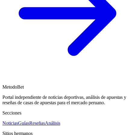
MetodoBet
Portal independiente de noticias deportivas, análisis de apuestas y
reseñas de casas de apuestas para el mercado peruano.
Secciones
Noticias
Guías
Reseñas
Análisis
Sitios hermanos