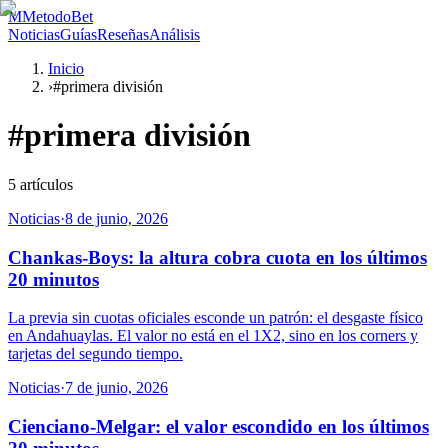
M
MetodoBet
Noticias
Guías
Reseñas
Análisis
Inicio
›
#primera división
#
primera división
5
artículos
Noticias
·
8 de junio, 2026
Chankas-Boys: la altura cobra cuota en los últimos
20 minutos
La previa sin cuotas oficiales esconde un patrón: el desgaste físico
en Andahuaylas. El valor no está en el 1X2, sino en los corners y
tarjetas del segundo tiempo.
Noticias
·
7 de junio, 2026
Cienciano-Melgar: el valor escondido en los últimos