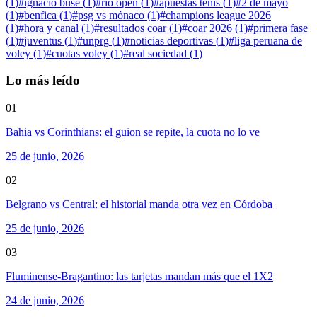
(
1
)
#
ignacio buse
(
1
)
#
rio open
(
1
)
#
apuestas tenis
(
1
)
#
2 de mayo
(
1
)
#
benfica
(
1
)
#
psg vs mónaco
(
1
)
#
champions league 2026
(
1
)
#
hora y canal
(
1
)
#
resultados coar
(
1
)
#
coar 2026
(
1
)
#
primera fase
(
1
)
#
juventus
(
1
)
#
unprg
(
1
)
#
noticias deportivas
(
1
)
#
liga peruana de
voley
(
1
)
#
cuotas voley
(
1
)
#
real sociedad
(
1
)
Lo más leído
01
Bahia vs Corinthians: el guion se repite, la cuota no lo ve
25 de junio, 2026
02
Belgrano vs Central: el historial manda otra vez en Córdoba
25 de junio, 2026
03
Fluminense-Bragantino: las tarjetas mandan más que el 1X2
24 de junio, 2026