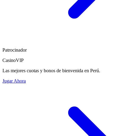
Patrocinador
CasinoVIP
Las mejores cuotas y bonos de bienvenida en Perú.
Jugar Ahora