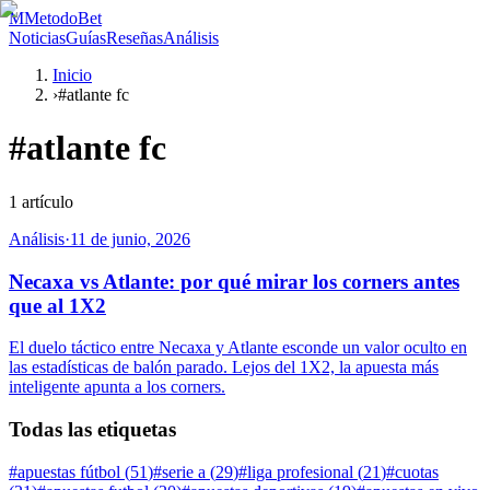
M
MetodoBet
Noticias
Guías
Reseñas
Análisis
Inicio
›
#atlante fc
#
atlante fc
1
artículo
Análisis
·
11 de junio, 2026
Necaxa vs Atlante: por qué mirar los corners antes
que al 1X2
El duelo táctico entre Necaxa y Atlante esconde un valor oculto en
las estadísticas de balón parado. Lejos del 1X2, la apuesta más
inteligente apunta a los corners.
Todas las etiquetas
#
apuestas fútbol
(
51
)
#
serie a
(
29
)
#
liga profesional
(
21
)
#
cuotas