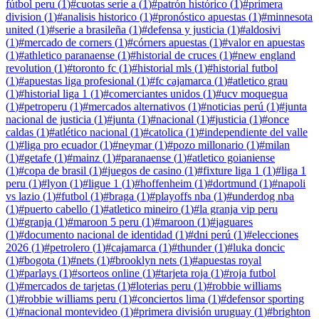
fútbol peru
(
1
)
#
cuotas serie a
(
1
)
#
patrón histórico
(
1
)
#
primera
division
(
1
)
#
analisis historico
(
1
)
#
pronóstico apuestas
(
1
)
#
minnesota
united
(
1
)
#
serie a brasileña
(
1
)
#
defensa y justicia
(
1
)
#
aldosivi
(
1
)
#
mercado de corners
(
1
)
#
córners apuestas
(
1
)
#
valor en apuestas
(
1
)
#
athletico paranaense
(
1
)
#
historial de cruces
(
1
)
#
new england
revolution
(
1
)
#
toronto fc
(
1
)
#
historial mls
(
1
)
#
historial futbol
(
1
)
#
apuestas liga profesional
(
1
)
#
fc cajamarca
(
1
)
#
atletico grau
(
1
)
#
historial liga 1
(
1
)
#
comerciantes unidos
(
1
)
#
ucv moquegua
(
1
)
#
petroperu
(
1
)
#
mercados alternativos
(
1
)
#
noticias perú
(
1
)
#
junta
nacional de justicia
(
1
)
#
junta
(
1
)
#
nacional
(
1
)
#
justicia
(
1
)
#
once
caldas
(
1
)
#
atlético nacional
(
1
)
#
catolica
(
1
)
#
independiente del valle
(
1
)
#
liga pro ecuador
(
1
)
#
neymar
(
1
)
#
pozo millonario
(
1
)
#
milan
(
1
)
#
getafe
(
1
)
#
mainz
(
1
)
#
paranaense
(
1
)
#
atletico goianiense
(
1
)
#
copa de brasil
(
1
)
#
juegos de casino
(
1
)
#
fixture liga 1
(
1
)
#
liga 1
peru
(
1
)
#
lyon
(
1
)
#
ligue 1
(
1
)
#
hoffenheim
(
1
)
#
dortmund
(
1
)
#
napoli
vs lazio
(
1
)
#
futbol
(
1
)
#
braga
(
1
)
#
playoffs nba
(
1
)
#
underdog nba
(
1
)
#
puerto cabello
(
1
)
#
atletico mineiro
(
1
)
#
la granja vip peru
(
1
)
#
granja
(
1
)
#
maroon 5 peru
(
1
)
#
maroon
(
1
)
#
jaguares
(
1
)
#
documento nacional de identidad
(
1
)
#
dni perú
(
1
)
#
elecciones
2026
(
1
)
#
petrolero
(
1
)
#
cajamarca
(
1
)
#
thunder
(
1
)
#
luka doncic
(
1
)
#
bogota
(
1
)
#
nets
(
1
)
#
brooklyn nets
(
1
)
#
apuestas royal
(
1
)
#
parlays
(
1
)
#
sorteos online
(
1
)
#
tarjeta roja
(
1
)
#
roja futbol
(
1
)
#
mercados de tarjetas
(
1
)
#
loterias peru
(
1
)
#
robbie williams
(
1
)
#
robbie williams peru
(
1
)
#
conciertos lima
(
1
)
#
defensor sporting
(
1
)
#
nacional montevideo
(
1
)
#
primera división uruguay
(
1
)
#
brighton