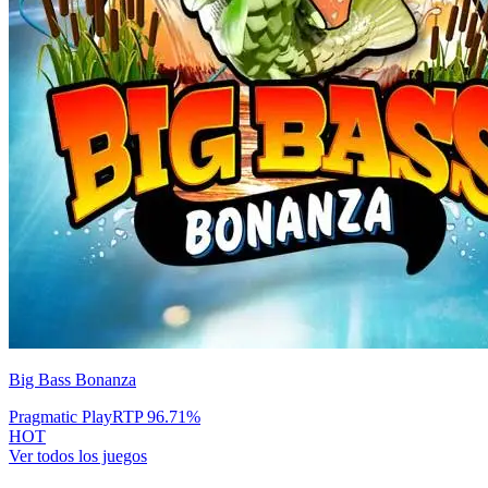
Big Bass Bonanza
Pragmatic Play
RTP
96.71
%
HOT
Ver todos los juegos