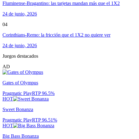
Fluminense-Bragantino: las tarjetas mandan más que el 1X2
24 de junio, 2026
04
Corinthians-Remo: la fricción que el 1X2 no quiere ver
24 de junio, 2026
Juegos destacados
AD
Gates of Olympus
Pragmatic Play
RTP
96.5
%
HOT
Sweet Bonanza
Pragmatic Play
RTP
96.51
%
HOT
Big Bass Bonanza