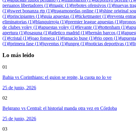
peruanos libertadores
(
1
)
#
magic
(
1
)
#
rebotes ofensivos
(
1
)
#
nuevas tr
(
1
)
#
sweet bonanza rtp
(
1
)
#
tragamonedas online
(
1
)
#
shine original so
(
1
)
#
principiantes
(
1
)
#
guia apuestas
(
1
)
#
ticketmaster
(
1
)
#
reventa entra
eliminatorias
(
1
)
#
blanquirroja
(
1
)
#
premier league apuestas
(
1
)
#
pronos
de clubes voley
(
1
)
#
apuestas voley
(
1
)
#
levante
(
1
)
#
tottenham
(
1
)
#
apu
apertura
(
1
)
#
osasuna
(
1
)
#
atletico madrid
(
1
)
#
hernán barcos
(
1
)
#
apuest
(
1
)
#
cristal
(
1
)
#
joao fonseca
(
1
)
#
ignacio buse
(
1
)
#
rio open
(
1
)
#
apuesta
(
1
)
#
primera fase
(
1
)
#
juventus
(
1
)
#
unprg
(
1
)
#
noticias deportivas
(
1
)
#
l
Lo más leído
01
Bahia vs Corinthians: el guion se repite, la cuota no lo ve
25 de junio, 2026
02
Belgrano vs Central: el historial manda otra vez en Córdoba
25 de junio, 2026
03