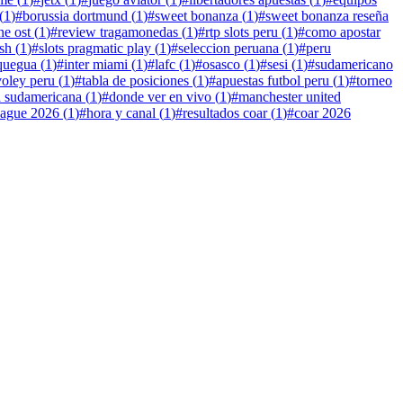
(
1
)
#
borussia dortmund
(
1
)
#
sweet bonanza
(
1
)
#
sweet bonanza reseña
ne ost
(
1
)
#
review tragamonedas
(
1
)
#
rtp slots peru
(
1
)
#
como apostar
ash
(
1
)
#
slots pragmatic play
(
1
)
#
seleccion peruana
(
1
)
#
peru
uegua
(
1
)
#
inter miami
(
1
)
#
lafc
(
1
)
#
osasco
(
1
)
#
sesi
(
1
)
#
sudamericano
voley peru
(
1
)
#
tabla de posiciones
(
1
)
#
apuestas futbol peru
(
1
)
#
torneo
a sudamericana
(
1
)
#
donde ver en vivo
(
1
)
#
manchester united
eague 2026
(
1
)
#
hora y canal
(
1
)
#
resultados coar
(
1
)
#
coar 2026