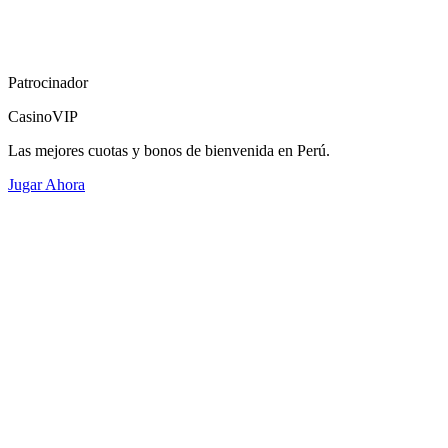
Patrocinador
CasinoVIP
Las mejores cuotas y bonos de bienvenida en Perú.
Jugar Ahora