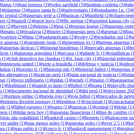
#
lanus
(
3
)
#
san lorenzo
(
3
)
#
velez sarsfield
(
3
)
#
instituto cordoba
(
3
)
#
atl
3
)
#
platense
(
3
)
#
union santa fe
(
3
)
#
universitario
(
3
)
#
estudiantes l.p.
(
3
)
#
io central
(
2
)
#
apuestas serie a
(
2
)
#
huracan
(
2
)
#
banfield
(
2
)
#
chapecoen
ers
(
2
)
#
napoli
(
2
)
#
sport boys
(
2
)
#
fbc melgar
(
2
)
#
sporting kansas city
(
nter
(
2
)
#
bayern
(
2
)
#
girona
(
2
)
#
psg
(
2
)
#
europa league
(
2
)
#
apuestas entr
#
betano
(
2
)
#
rivadavia
(
2
)
#
mujer
(
2
)
#
apuestas peru
(
2
)
#
arsenal
(
2
)
#
lig
#
warriors
(
2
)
#
lima
(
2
)
#
sudamericano
(
2
)
#
voley
(
2
)
#
resultados uni
(
2
)
#
a
or apuesta
(
1
)
#
sarmiento junin
(
1
)
#
argentinos jrs
(
1
)
#
tarjetas apuestas
(
)
#
apuestas tácticas
(
1
)
#
historial brasileirao
(
1
)
#
mercado apuestas
(
1
)
#
le
#
leon
(
1
)
#
apuestas argentina
(
1
)
#
necaxa
(
1
)
#
atlante fc
(
1
)
#
estadísticas
(
s
(
1
)
#
club deportivo los chankas
(
1
)
#
st. louis city
(
1
)
#
historial enfrenta
#
minnesota united
(
1
)
#
serie a brasileña
(
1
)
#
defensa y justicia
(
1
)
#
aldosi
lution
(
1
)
#
toronto fc
(
1
)
#
historial mls
(
1
)
#
historial futbol
(
1
)
#
apuestas l
os alternativos
(
1
)
#
noticias perú
(
1
)
#
junta nacional de justicia
(
1
)
#
junt
mar
(
1
)
#
pozo millonario
(
1
)
#
milan
(
1
)
#
getafe
(
1
)
#
mainz
(
1
)
#
paranaense
(
1
)
#
dortmund
(
1
)
#
napoli vs lazio
(
1
)
#
futbol
(
1
)
#
braga
(
1
)
#
playoffs nba
s
(
1
)
#
documento nacional de identidad
(
1
)
#
dni perú
(
1
)
#
elecciones 20
(
1
)
#
sorteos online
(
1
)
#
tarjeta roja
(
1
)
#
roja futbol
(
1
)
#
mercados de tarjet
)
#
primera división uruguay
(
1
)
#
brighton
(
1
)
#
cincinnati
(
1
)
#
concachamp
tle
(
1
)
#
fútbol europeo
(
1
)
#
juarez
(
1
)
#
barracas
(
1
)
#
central
(
1
)
#
dolar
(
1
)
peru
(
1
)
#
dolar peru hoy
(
1
)
#
apuestas financieras
(
1
)
#
tipo de cambio
(
1
)
#
slots alta volatilidad
(
1
)
#
bankroll casino
(
1
)
#
hornets
(
1
)
#
baloncesto us
ver under
(
1
)
#
mas menos goles
(
1
)
#
apuestas goles
(
1
)
#
over 2.5
(
1
)
#
ki
sea
(
1
)
#
juan pablo ii
(
1
)
#
cusco fc
(
1
)
#
bankroll management
(
1
)
#
gestion
#
sorteo champions 2026
(
1
)
#
santa fe
(
1
)
#
aviator estrategia
(
1
)
#
crash g