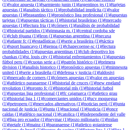
(
1
)
#
valor apuesta
(
1
)
#
sarmiento junin
(
1
)
#
argentinos jrs
(
1
)
#
tarjetas
apuestas
(
1
)
#
analisis táctico
(
1
)
#
probabilidad implícita
(
1
)
#
valor
apuestas
(
1
)
#
bragantino
(
1
)
#
pronóstico liga profesional
(
1
)
#
apuestas
tarjetas
(
1
)
#
apuestas tácticas
(
1
)
#
historial brasileirao
(
1
)
#
mercado
apuestas
(
1
)
#
lectura fria
(
1
)
#
córners
(
1
)
#
análisis de probabilidad
(
1
)
#
historial partidos
(
1
)
#
gimnasia m.
(
1
)
#
central cordoba sde
(
1
)
#
club tijuana
(
1
)
#
leon
(
1
)
#
apuestas argentina
(
1
)
#
necaxa
(
1
)
#
atlante fc
(
1
)
#
estadísticas
(
1
)
#
serie a brasileira
(
1
)
#
táctica
(
1
)
#
sport huancayo
(
1
)
#
genoa
(
1
)
#
chapecoense-sc
(
1
)
#
lectura
probabilidades
(
1
)
#
apuestas argentinas
(
1
)
#
club deportivo los
chankas
(
1
)
#
st. louis city
(
1
)
#
historial enfrentamientos
(
1
)
#
apuestas
fútbol peru
(
1
)
#
cuotas serie a
(
1
)
#
patrón histórico
(
1
)
#
primera
division
(
1
)
#
analisis historico
(
1
)
#
pronóstico apuestas
(
1
)
#
minnesota
united
(
1
)
#
serie a brasileña
(
1
)
#
defensa y justicia
(
1
)
#
aldosivi
(
1
)
#
mercado de corners
(
1
)
#
córners apuestas
(
1
)
#
valor en apuestas
(
1
)
#
athletico paranaense
(
1
)
#
historial de cruces
(
1
)
#
new england
revolution
(
1
)
#
toronto fc
(
1
)
#
historial mls
(
1
)
#
historial futbol
(
1
)
#
apuestas liga profesional
(
1
)
#
fc cajamarca
(
1
)
#
atletico grau
(
1
)
#
historial liga 1
(
1
)
#
comerciantes unidos
(
1
)
#
ucv moquegua
(
1
)
#
petroperu
(
1
)
#
mercados alternativos
(
1
)
#
noticias perú
(
1
)
#
junta
nacional de justicia
(
1
)
#
junta
(
1
)
#
nacional
(
1
)
#
justicia
(
1
)
#
once
caldas
(
1
)
#
atlético nacional
(
1
)
#
catolica
(
1
)
#
independiente del valle
(
1
)
#
liga pro ecuador
(
1
)
#
neymar
(
1
)
#
pozo millonario
(
1
)
#
milan
(
1
)
#
getafe
(
1
)
#
mainz
(
1
)
#
paranaense
(
1
)
#
atletico goianiense
(
1
)
#
copa de brasil
(
1
)
#
juegos de casino
(
1
)
#
fixture liga 1
(
1
)
#
liga 1