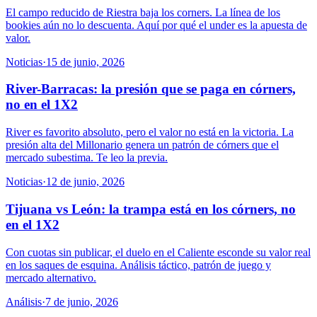
El campo reducido de Riestra baja los corners. La línea de los
bookies aún no lo descuenta. Aquí por qué el under es la apuesta de
valor.
Noticias
·
15 de junio, 2026
River-Barracas: la presión que se paga en córners,
no en el 1X2
River es favorito absoluto, pero el valor no está en la victoria. La
presión alta del Millonario genera un patrón de córners que el
mercado subestima. Te leo la previa.
Noticias
·
12 de junio, 2026
Tijuana vs León: la trampa está en los córners, no
en el 1X2
Con cuotas sin publicar, el duelo en el Caliente esconde su valor real
en los saques de esquina. Análisis táctico, patrón de juego y
mercado alternativo.
Análisis
·
7 de junio, 2026