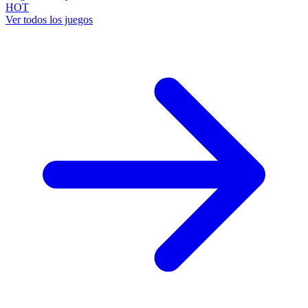
HOT
Ver todos los juegos