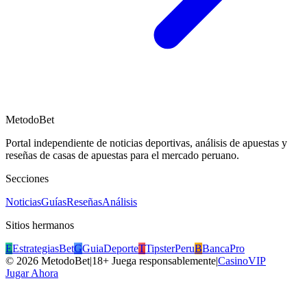
MetodoBet
Portal independiente de noticias deportivas, análisis de apuestas y
reseñas de casas de apuestas para el mercado peruano.
Secciones
Noticias
Guías
Reseñas
Análisis
Sitios hermanos
E
EstrategiasBet
G
GuiaDeporte
T
TipsterPeru
B
BancaPro
©
2026
MetodoBet
|
18+ Juega responsablemente
|
CasinoVIP
Jugar Ahora