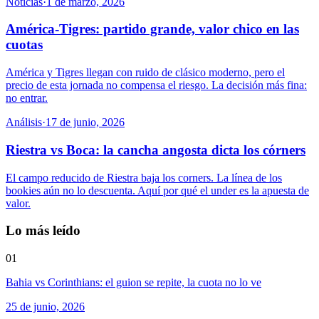
Noticias
·
1 de marzo, 2026
América-Tigres: partido grande, valor chico en las
cuotas
América y Tigres llegan con ruido de clásico moderno, pero el
precio de esta jornada no compensa el riesgo. La decisión más fina:
no entrar.
Análisis
·
17 de junio, 2026
Riestra vs Boca: la cancha angosta dicta los córners
El campo reducido de Riestra baja los corners. La línea de los
bookies aún no lo descuenta. Aquí por qué el under es la apuesta de
valor.
Lo más leído
01
Bahia vs Corinthians: el guion se repite, la cuota no lo ve
25 de junio, 2026