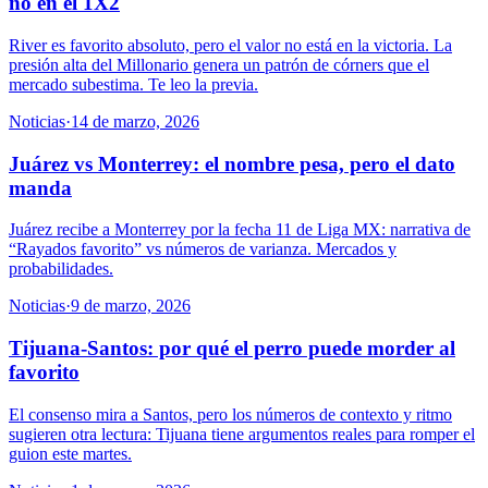
no en el 1X2
River es favorito absoluto, pero el valor no está en la victoria. La
presión alta del Millonario genera un patrón de córners que el
mercado subestima. Te leo la previa.
Noticias
·
14 de marzo, 2026
Juárez vs Monterrey: el nombre pesa, pero el dato
manda
Juárez recibe a Monterrey por la fecha 11 de Liga MX: narrativa de
“Rayados favorito” vs números de varianza. Mercados y
probabilidades.
Noticias
·
9 de marzo, 2026
Tijuana-Santos: por qué el perro puede morder al
favorito
El consenso mira a Santos, pero los números de contexto y ritmo
sugieren otra lectura: Tijuana tiene argumentos reales para romper el
guion este martes.