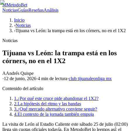
M
MetodoBet
Noticias
Guías
Reseñas
Análisis
Inicio
›
Noticias
›
Tijuana vs León: la trampa está en los córners, no en el 1X2
Noticias
Tijuana vs León: la trampa está en los
córners, no en el 1X2
A
Andrés Quispe
·
12 de junio, 2026
·
4 min
de lectura
·
club tijuana
leon
liga mx
Contenido del artículo
1.
¿Por qué este cruce pide abandonar el 1X2?
2.
La hipótesis del ritmo y las bandas
3.
¿Qué mercado alternativo conviene seguir?
4.
El contexto de la jornada también empuja
La visita de León al Estadio Caliente este sábado 25 de julio (02:00)
llega sin cuotas oficiales todavía. En MetodoBet lo leemos así: el