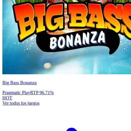
Big Bass Bonanza
Pragmatic Play
RTP
96.71
%
HOT
Ver todos los juegos