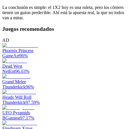
La conclusión es simple: el 1X2 hoy es una ruleta, pero los córners
tienen un guion predecible. Ahí está la apuesta real, la que no todos
van a mirar.
Juegos recomendados
AD
Phoenix Princess
GameArt
96
%
Dead West
NetEnt
96.03
%
Grand Melee
Thunderkick
96
%
Heads Will Roll
Thunderkick
97.59
%
UFO Pyramids
BGaming
97.17
%
Firedream Xmas