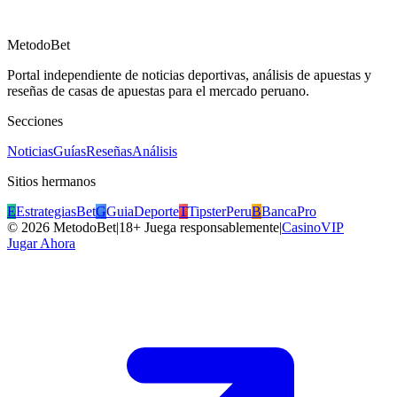
MetodoBet
Portal independiente de noticias deportivas, análisis de apuestas y
reseñas de casas de apuestas para el mercado peruano.
Secciones
Noticias
Guías
Reseñas
Análisis
Sitios hermanos
E
EstrategiasBet
G
GuiaDeporte
T
TipsterPeru
B
BancaPro
©
2026
MetodoBet
|
18+ Juega responsablemente
|
CasinoVIP
Jugar Ahora