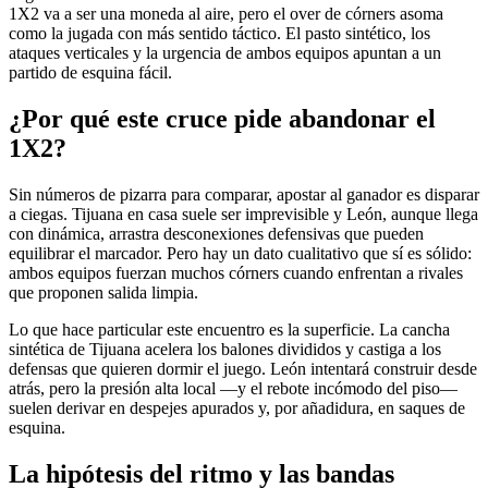
1X2 va a ser una moneda al aire, pero el over de córners asoma
como la jugada con más sentido táctico. El pasto sintético, los
ataques verticales y la urgencia de ambos equipos apuntan a un
partido de esquina fácil.
¿Por qué este cruce pide abandonar el
1X2?
Sin números de pizarra para comparar, apostar al ganador es disparar
a ciegas. Tijuana en casa suele ser imprevisible y León, aunque llega
con dinámica, arrastra desconexiones defensivas que pueden
equilibrar el marcador. Pero hay un dato cualitativo que sí es sólido:
ambos equipos fuerzan muchos córners cuando enfrentan a rivales
que proponen salida limpia.
Lo que hace particular este encuentro es la superficie. La cancha
sintética de Tijuana acelera los balones divididos y castiga a los
defensas que quieren dormir el juego. León intentará construir desde
atrás, pero la presión alta local —y el rebote incómodo del piso—
suelen derivar en despejes apurados y, por añadidura, en saques de
esquina.
La hipótesis del ritmo y las bandas