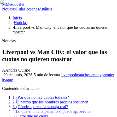
M
MetodoBet
Noticias
Guías
Reseñas
Análisis
Inicio
›
Noticias
›
Liverpool vs Man City: el valor que las cuotas no quieren
mostrar
Noticias
Liverpool vs Man City: el valor que las
cuotas no quieren mostrar
A
Andrés Quispe
·
20 de junio, 2026
·
5 min
de lectura
·
liverpool
manchester city
premier
league
Contenido del artículo
1.
¿Por qué no hay cuotas todavía?
2.
El patrón que los nombres propios sostienen
3.
¿Dónde aparece la ventaja real?
4.
Lo que el hincha peruano sí puede aprovechar
5.
Cierre que no cierra