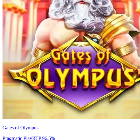
Gates of Olympus
Pragmatic Play
RTP
96.5
%