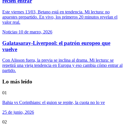
recién entrar
Este viernes 13/03, Betano está en tendencia. Mi lectura: no
apuestes prepartido. En vivo, los primeros 20 minutos revelan el
valor real.
Noticias
·
10 de marzo, 2026
Galatasaray-Liverpool: el patrón europeo que
vuelve
Con Alisson fuera, la previa se inclina al drama. Mi lectura: se
repetirá una vieja tendencia en Europa y eso cambia cómo entrar al
partido.
Lo más leído
01
Bahia vs Corinthians: el guion se repite, la cuota no lo ve
25 de junio, 2026
02