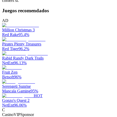
corners sí.
Juegos recomendados
AD
Million Christmas 3
Red Rake
95.4
%
Pirates Plenty Treasures
Red Tiger
96.2
%
Rabid Randy Dark Trails
NetEnt
96.13
%
Fruit Zen
Betsoft
96
%
Serengeti Sunrise
Mancala Gaming
95
%
HOT
Gonzo's Quest 2
NetEnt
96.06
%
C
CasinoVIP
Sponsor