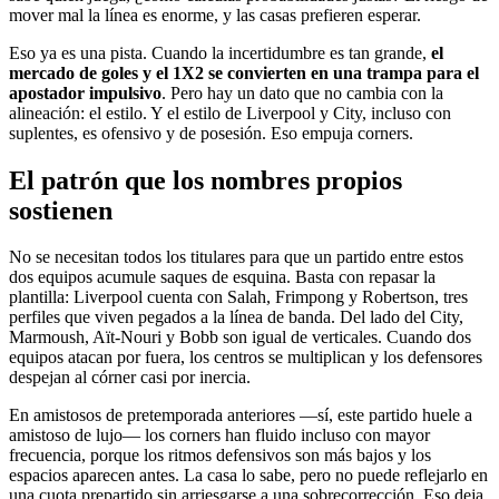
mover mal la línea es enorme, y las casas prefieren esperar.
Eso ya es una pista. Cuando la incertidumbre es tan grande,
el
mercado de goles y el 1X2 se convierten en una trampa para el
apostador impulsivo
. Pero hay un dato que no cambia con la
alineación: el estilo. Y el estilo de Liverpool y City, incluso con
suplentes, es ofensivo y de posesión. Eso empuja corners.
El patrón que los nombres propios
sostienen
No se necesitan todos los titulares para que un partido entre estos
dos equipos acumule saques de esquina. Basta con repasar la
plantilla: Liverpool cuenta con Salah, Frimpong y Robertson, tres
perfiles que viven pegados a la línea de banda. Del lado del City,
Marmoush, Aït-Nouri y Bobb son igual de verticales. Cuando dos
equipos atacan por fuera, los centros se multiplican y los defensores
despejan al córner casi por inercia.
En amistosos de pretemporada anteriores —sí, este partido huele a
amistoso de lujo— los corners han fluido incluso con mayor
frecuencia, porque los ritmos defensivos son más bajos y los
espacios aparecen antes. La casa lo sabe, pero no puede reflejarlo en
una cuota prepartido sin arriesgarse a una sobrecorrección. Eso deja