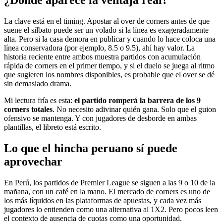
¿Dónde aparece la ventaja real?
La clave está en el timing. Apostar al over de corners antes de que
suene el silbato puede ser un volado si la línea es exageradamente
alta. Pero si la casa demora en publicar y cuando lo hace coloca una
línea conservadora (por ejemplo, 8.5 o 9.5), ahí hay valor. La
historia reciente entre ambos muestra partidos con acumulación
rápida de corners en el primer tiempo, y si el duelo se juega al ritmo
que sugieren los nombres disponibles, es probable que el over se dé
sin demasiado drama.
Mi lectura fría es esta:
el partido romperá la barrera de los 9
corners totales
. No necesito adivinar quién gana. Solo que el guion
ofensivo se mantenga. Y con jugadores de desborde en ambas
plantillas, el libreto está escrito.
Lo que el hincha peruano sí puede
aprovechar
En Perú, los partidos de Premier League se siguen a las 9 o 10 de la
mañana, con un café en la mano. El mercado de corners es uno de
los más líquidos en las plataformas de apuestas, y cada vez más
jugadores lo entienden como una alternativa al 1X2. Pero pocos leen
el contexto de ausencia de cuotas como una oportunidad.