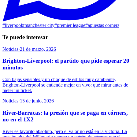
#
liverpool
#
manchester city
#
premier league
#
apuestas corners
Te puede interesar
Noticias
·
21 de marzo, 2026
Brighton-Liverpool: el partido que pide esperar 20
minutos
Con bajas sensibles y un choque de estilos muy cambiante,
Brighton-Liverpool se entiende mejor en vivo: qué mirar antes de
meter un ticket.
Noticias
·
15 de junio, 2026
River-Barracas: la presión que se paga en córners,
no en el 1X2
River es favorito absoluto, pero el valor no está en la victoria. La
presión alta del Millonario genera un patrón de córners que el