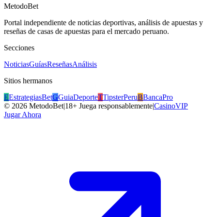
MetodoBet
Portal independiente de noticias deportivas, análisis de apuestas y
reseñas de casas de apuestas para el mercado peruano.
Secciones
Noticias
Guías
Reseñas
Análisis
Sitios hermanos
E
EstrategiasBet
G
GuiaDeporte
T
TipsterPeru
B
BancaPro
©
2026
MetodoBet
|
18+ Juega responsablemente
|
CasinoVIP
Jugar Ahora