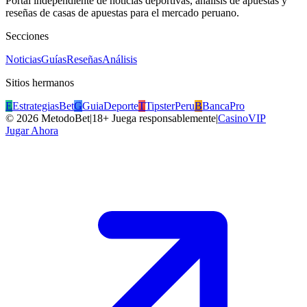
Portal independiente de noticias deportivas, análisis de apuestas y
reseñas de casas de apuestas para el mercado peruano.
Secciones
Noticias
Guías
Reseñas
Análisis
Sitios hermanos
E
EstrategiasBet
G
GuiaDeporte
T
TipsterPeru
B
BancaPro
©
2026
MetodoBet
|
18+ Juega responsablemente
|
CasinoVIP
Jugar Ahora