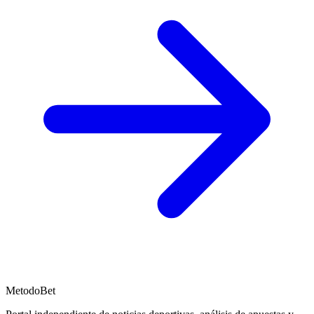
MetodoBet