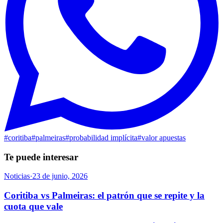
#
coritiba
#
palmeiras
#
probabilidad implícita
#
valor apuestas
Te puede interesar
Noticias
·
23 de junio, 2026
Coritiba vs Palmeiras: el patrón que se repite y la
cuota que vale