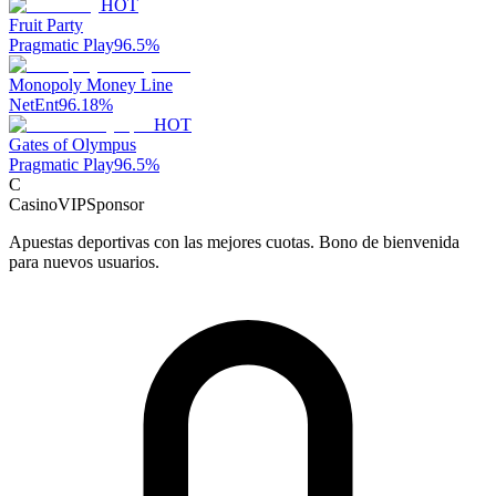
HOT
Fruit Party
Pragmatic Play
96.5
%
Monopoly Money Line
NetEnt
96.18
%
HOT
Gates of Olympus
Pragmatic Play
96.5
%
C
CasinoVIP
Sponsor
Apuestas deportivas con las mejores cuotas. Bono de bienvenida
para nuevos usuarios.