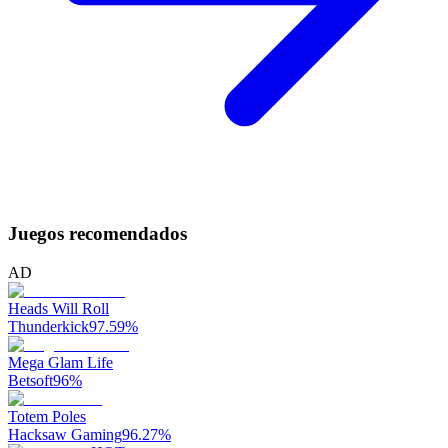
Juegos recomendados
AD
Heads Will Roll
Thunderkick
97.59
%
Mega Glam Life
Betsoft
96
%
Totem Poles
Hacksaw Gaming
96.27
%