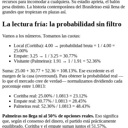
recursos para incomodar a cualquiera. Su estadio aprieta, el balón
pesa distinto. La historia contemporánea del Brasileirao está llena de
grandes que tropiezan en plazas así.
La lectura fría: la probabilidad sin filtro
Vamos a los números. Tomamos las cuotas:
Local (Coritiba): 4.00 → probabilidad bruta = 1 / 4.00 =
25.00%
Empate: 3.25 → 1 / 3.25 = 30.77%
Visitante (Palmeiras): 1.91 → 1 / 1.91 = 52.36%
Suma: 25.00 + 30.77 + 52.36 = 108.13%. Ese excedente es el
margen de la casa (overround). Para obtener la probabilidad real —
lo que el mercado cree de verdad— normalizamos dividiendo cada
porcentaje entre 1.0813:
Coritiba real: 25.00% / 1.0813 = 23.12%
Empate real: 30.77% / 1.0813 = 28.45%
Palmeiras real: 52.36% / 1.0813 = 48.43%
Palmeiras no llega ni al 50% de opciones reales.
Eso significa
que, según el consenso del dinero, el partido está prácticamente
equilibrado. Coritiba y el empate suman juntos el 51.57%,