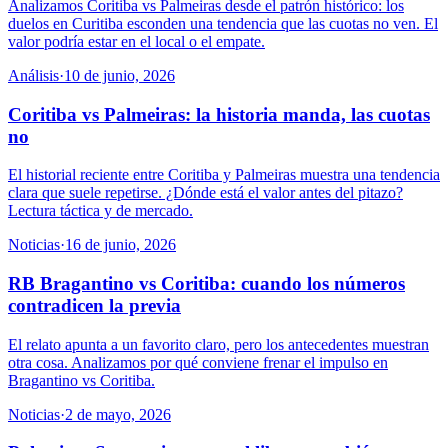
Analizamos Coritiba vs Palmeiras desde el patrón histórico: los
duelos en Curitiba esconden una tendencia que las cuotas no ven. El
valor podría estar en el local o el empate.
Análisis
·
10 de junio, 2026
Coritiba vs Palmeiras: la historia manda, las cuotas
no
El historial reciente entre Coritiba y Palmeiras muestra una tendencia
clara que suele repetirse. ¿Dónde está el valor antes del pitazo?
Lectura táctica y de mercado.
Noticias
·
16 de junio, 2026
RB Bragantino vs Coritiba: cuando los números
contradicen la previa
El relato apunta a un favorito claro, pero los antecedentes muestran
otra cosa. Analizamos por qué conviene frenar el impulso en
Bragantino vs Coritiba.
Noticias
·
2 de mayo, 2026