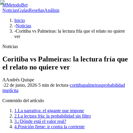
M
MetodoBet
Noticias
Guías
Reseñas
Análisis
Inicio
›
Noticias
›
Coritiba vs Palmeiras: la lectura fría que el relato no quiere
ver
Noticias
Coritiba vs Palmeiras: la lectura fría que
el relato no quiere ver
A
Andrés Quispe
·
22 de junio, 2026
·
5 min
de lectura
·
coritiba
palmeiras
probabilidad
implícita
Contenido del artículo
1.
La narrativa: el gigante que impone
2.
La lectura fría: la probabilidad sin filtro
3.
¿Dónde está el valor real?
4.
Posición firme: ir contra la corriente