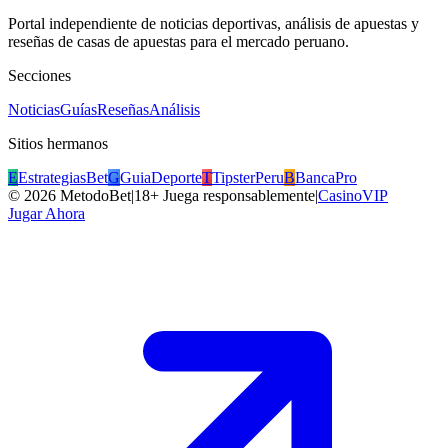
Portal independiente de noticias deportivas, análisis de apuestas y
reseñas de casas de apuestas para el mercado peruano.
Secciones
Noticias
Guías
Reseñas
Análisis
Sitios hermanos
E
EstrategiasBet
G
GuiaDeporte
T
TipsterPeru
B
BancaPro
©
2026
MetodoBet
|
18+ Juega responsablemente
|
CasinoVIP
Jugar Ahora