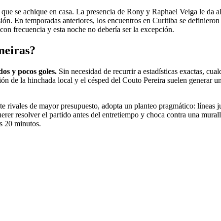
al que se achique en casa. La presencia de Rony y Raphael Veiga le da a
ión. En temporadas anteriores, los encuentros en Curitiba se definieron
con frecuencia y esta noche no debería ser la excepción.
lmeiras?
dos y pocos goles.
Sin necesidad de recurrir a estadísticas exactas, cual
sión de la hinchada local y el césped del Couto Pereira suelen generar
te rivales de mayor presupuesto, adopta un planteo pragmático: líneas j
rer resolver el partido antes del entretiempo y choca contra una murall
os 20 minutos.