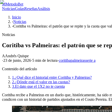
M
MetodoBet
Noticias
Guías
Reseñas
Análisis
Inicio
›
Noticias
›
Coritiba vs Palmeiras: el patrón que se repite y la cuota que va
Noticias
Coritiba vs Palmeiras: el patrón que se rep
A
Andrés Quispe
·
23 de junio, 2026
·
5 min
de lectura
·
coritiba
palmeiras
serie a
Contenido del artículo
1.
¿Qué dice el historial entre Coritiba y Palmeiras?
2.
¿Dónde está el valor en las cuotas?
3.
El dato que el 1X2 no te cuenta
Coritiba recibe a Palmeiras en un duelo que, históricamente, ha sido m
condicen con un historial de partidos ajustados en el Couto Pereira. E