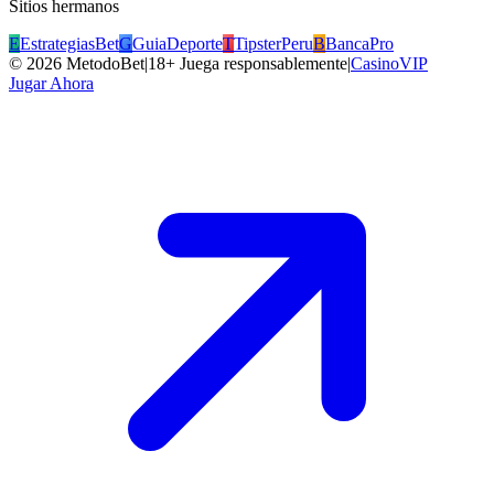
Sitios hermanos
E
EstrategiasBet
G
GuiaDeporte
T
TipsterPeru
B
BancaPro
©
2026
MetodoBet
|
18+ Juega responsablemente
|
CasinoVIP
Jugar Ahora