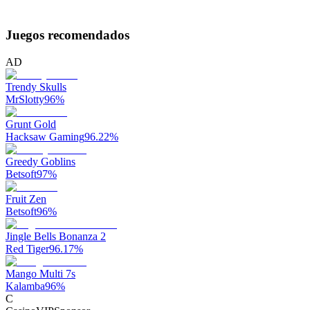
Juegos recomendados
AD
Trendy Skulls
MrSlotty
96
%
Grunt Gold
Hacksaw Gaming
96.22
%
Greedy Goblins
Betsoft
97
%
Fruit Zen
Betsoft
96
%
Jingle Bells Bonanza 2
Red Tiger
96.17
%
Mango Multi 7s
Kalamba
96
%
C