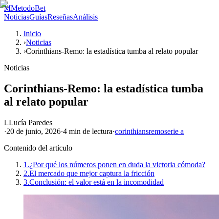
M
MetodoBet
Noticias
Guías
Reseñas
Análisis
Inicio
›
Noticias
›
Corinthians-Remo: la estadística tumba al relato popular
Noticias
Corinthians-Remo: la estadística tumba
al relato popular
L
Lucía Paredes
·
20 de junio, 2026
·
4 min
de lectura
·
corinthians
remo
serie a
Contenido del artículo
1.
¿Por qué los números ponen en duda la victoria cómoda?
2.
El mercado que mejor captura la fricción
3.
Conclusión: el valor está en la incomodidad