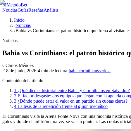
M
MetodoBet
Noticias
Guías
Reseñas
Análisis
Inicio
›
Noticias
›
Bahia vs Corinthians: el patrón histórico que frena al visitante
Noticias
Bahia vs Corinthians: el patrón histórico qu
C
Carlos Méndez
·
18 de junio, 2026
·
4 min
de lectura
·
bahia
corinthians
serie a
Contenido del artículo
1.
¿Qué dice el historial entre Bahia y Corinthians en Salvador?
2.
El factor desgaste: dos equipos que llegan con la agenda com
3.
¿Dónde puede estar el valor en un partido sin cuotas claras?
4.
La tesis de la repetición frente al guion mediático
El Corinthians visita la Arena Fonte Nova con una mochila histórica 
goles y donde el anfitrión rara vez se va sin puntuar. Las cuotas ofici