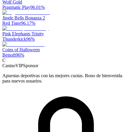
Wolf Gold
Pragmatic Play
96.01
%
Jingle Bells Bonanza 2
Red Tiger
96.17
%
Pink Elephants Trinity
Thunderkick
96
%
Coins of Halloween
Betsoft
96
%
C
CasinoVIP
Sponsor
Apuestas deportivas con las mejores cuotas. Bono de bienvenida
para nuevos usuarios.