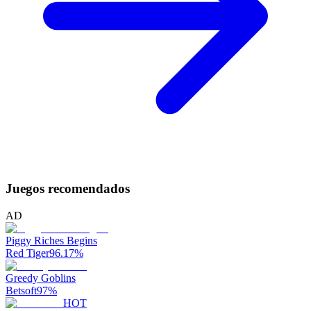
Juegos recomendados
AD
Piggy Riches Begins
Red Tiger
96.17
%
Greedy Goblins
Betsoft
97
%
HOT