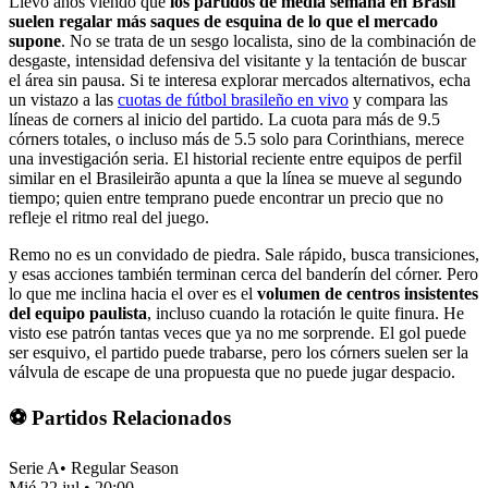
Llevo años viendo que
los partidos de media semana en Brasil
suelen regalar más saques de esquina de lo que el mercado
supone
. No se trata de un sesgo localista, sino de la combinación de
desgaste, intensidad defensiva del visitante y la tentación de buscar
el área sin pausa. Si te interesa explorar mercados alternativos, echa
un vistazo a las
cuotas de fútbol brasileño en vivo
y compara las
líneas de corners al inicio del partido. La cuota para más de 9.5
córners totales, o incluso más de 5.5 solo para Corinthians, merece
una investigación seria. El historial reciente entre equipos de perfil
similar en el Brasileirão apunta a que la línea se mueve al segundo
tiempo; quien entre temprano puede encontrar un precio que no
refleje el ritmo real del juego.
Remo no es un convidado de piedra. Sale rápido, busca transiciones,
y esas acciones también terminan cerca del banderín del córner. Pero
lo que me inclina hacia el over es el
volumen de centros insistentes
del equipo paulista
, incluso cuando la rotación le quite finura. He
visto ese patrón tantas veces que ya no me sorprende. El gol puede
ser esquivo, el partido puede trabarse, pero los córners suelen ser la
válvula de escape de una propuesta que no puede jugar despacio.
⚽ Partidos Relacionados
Serie A
•
Regular Season
Mié 22 jul
•
20:00