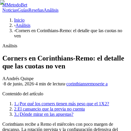
M
MetodoBet
Noticias
Guías
Reseñas
Análisis
Inicio
›
Análisis
›
Corners en Corinthians-Remo: el detalle que las cuotas no
ven
Análisis
Corners en Corinthians-Remo: el detalle
que las cuotas no ven
A
Andrés Quispe
·
8 de junio, 2026
·
4 min
de lectura
·
corinthians
remo
serie a
Contenido del artículo
1.
¿Por qué los corners tienen más peso que el 1X2?
2.
El cansancio que la previa no cuenta
3.
¿Dónde mirar en las apuestas?
Corinthians recibe a Remo el miércoles con poco margen de
descanso. La rotación prevista y la configuración defensiva del