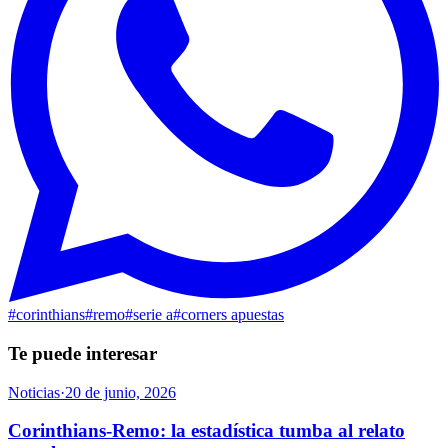
#
corinthians
#
remo
#
serie a
#
corners apuestas
Te puede interesar
Noticias
·
20 de junio, 2026
Corinthians-Remo: la estadística tumba al relato