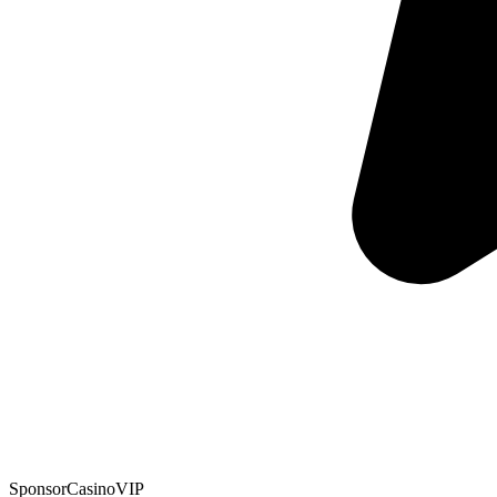
Sponsor
CasinoVIP