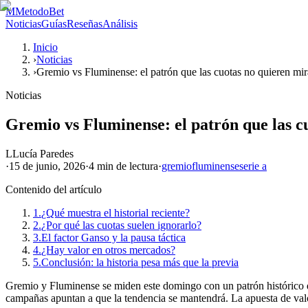
M
MetodoBet
Noticias
Guías
Reseñas
Análisis
Inicio
›
Noticias
›
Gremio vs Fluminense: el patrón que las cuotas no quieren mir
Noticias
Gremio vs Fluminense: el patrón que las c
L
Lucía Paredes
·
15 de junio, 2026
·
4 min
de lectura
·
gremio
fluminense
serie a
Contenido del artículo
1.
¿Qué muestra el historial reciente?
2.
¿Por qué las cuotas suelen ignorarlo?
3.
El factor Ganso y la pausa táctica
4.
¿Hay valor en otros mercados?
5.
Conclusión: la historia pesa más que la previa
Gremio y Fluminense se miden este domingo con un patrón histórico que 
campañas apuntan a que la tendencia se mantendrá. La apuesta de valor