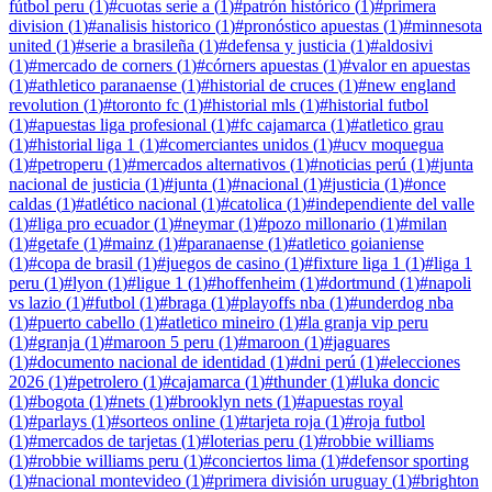
fútbol peru
(
1
)
#
cuotas serie a
(
1
)
#
patrón histórico
(
1
)
#
primera
division
(
1
)
#
analisis historico
(
1
)
#
pronóstico apuestas
(
1
)
#
minnesota
united
(
1
)
#
serie a brasileña
(
1
)
#
defensa y justicia
(
1
)
#
aldosivi
(
1
)
#
mercado de corners
(
1
)
#
córners apuestas
(
1
)
#
valor en apuestas
(
1
)
#
athletico paranaense
(
1
)
#
historial de cruces
(
1
)
#
new england
revolution
(
1
)
#
toronto fc
(
1
)
#
historial mls
(
1
)
#
historial futbol
(
1
)
#
apuestas liga profesional
(
1
)
#
fc cajamarca
(
1
)
#
atletico grau
(
1
)
#
historial liga 1
(
1
)
#
comerciantes unidos
(
1
)
#
ucv moquegua
(
1
)
#
petroperu
(
1
)
#
mercados alternativos
(
1
)
#
noticias perú
(
1
)
#
junta
nacional de justicia
(
1
)
#
junta
(
1
)
#
nacional
(
1
)
#
justicia
(
1
)
#
once
caldas
(
1
)
#
atlético nacional
(
1
)
#
catolica
(
1
)
#
independiente del valle
(
1
)
#
liga pro ecuador
(
1
)
#
neymar
(
1
)
#
pozo millonario
(
1
)
#
milan
(
1
)
#
getafe
(
1
)
#
mainz
(
1
)
#
paranaense
(
1
)
#
atletico goianiense
(
1
)
#
copa de brasil
(
1
)
#
juegos de casino
(
1
)
#
fixture liga 1
(
1
)
#
liga 1
peru
(
1
)
#
lyon
(
1
)
#
ligue 1
(
1
)
#
hoffenheim
(
1
)
#
dortmund
(
1
)
#
napoli
vs lazio
(
1
)
#
futbol
(
1
)
#
braga
(
1
)
#
playoffs nba
(
1
)
#
underdog nba
(
1
)
#
puerto cabello
(
1
)
#
atletico mineiro
(
1
)
#
la granja vip peru
(
1
)
#
granja
(
1
)
#
maroon 5 peru
(
1
)
#
maroon
(
1
)
#
jaguares
(
1
)
#
documento nacional de identidad
(
1
)
#
dni perú
(
1
)
#
elecciones
2026
(
1
)
#
petrolero
(
1
)
#
cajamarca
(
1
)
#
thunder
(
1
)
#
luka doncic
(
1
)
#
bogota
(
1
)
#
nets
(
1
)
#
brooklyn nets
(
1
)
#
apuestas royal
(
1
)
#
parlays
(
1
)
#
sorteos online
(
1
)
#
tarjeta roja
(
1
)
#
roja futbol
(
1
)
#
mercados de tarjetas
(
1
)
#
loterias peru
(
1
)
#
robbie williams
(
1
)
#
robbie williams peru
(
1
)
#
conciertos lima
(
1
)
#
defensor sporting
(
1
)
#
nacional montevideo
(
1
)
#
primera división uruguay
(
1
)
#
brighton