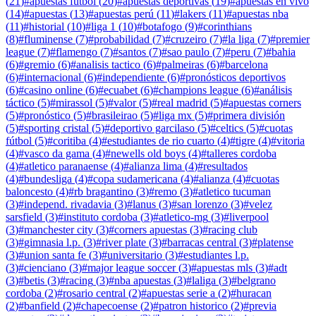
(
21
)
#
apuestas futbol
(
20
)
#
apuestas deportivas
(
19
)
#
apuestas en vivo
(
14
)
#
apuestas
(
13
)
#
apuestas perú
(
11
)
#
lakers
(
11
)
#
apuestas nba
(
11
)
#
historial
(
10
)
#
liga 1
(
10
)
#
botafogo
(
9
)
#
corinthians
(
8
)
#
fluminense
(
7
)
#
probabilidad
(
7
)
#
cruzeiro
(
7
)
#
la liga
(
7
)
#
premier
league
(
7
)
#
flamengo
(
7
)
#
santos
(
7
)
#
sao paulo
(
7
)
#
peru
(
7
)
#
bahia
(
6
)
#
gremio
(
6
)
#
analisis tactico
(
6
)
#
palmeiras
(
6
)
#
barcelona
(
6
)
#
internacional
(
6
)
#
independiente
(
6
)
#
pronósticos deportivos
(
6
)
#
casino online
(
6
)
#
ecuabet
(
6
)
#
champions league
(
6
)
#
análisis
táctico
(
5
)
#
mirassol
(
5
)
#
valor
(
5
)
#
real madrid
(
5
)
#
apuestas corners
(
5
)
#
pronóstico
(
5
)
#
brasileirao
(
5
)
#
liga mx
(
5
)
#
primera división
(
5
)
#
sporting cristal
(
5
)
#
deportivo garcilaso
(
5
)
#
celtics
(
5
)
#
cuotas
fútbol
(
5
)
#
coritiba
(
4
)
#
estudiantes de rio cuarto
(
4
)
#
tigre
(
4
)
#
vitoria
(
4
)
#
vasco da gama
(
4
)
#
newells old boys
(
4
)
#
talleres cordoba
(
4
)
#
atletico paranaense
(
4
)
#
alianza lima
(
4
)
#
resultados
(
4
)
#
bundesliga
(
4
)
#
copa sudamericana
(
4
)
#
alianza
(
4
)
#
cuotas
baloncesto
(
4
)
#
rb bragantino
(
3
)
#
remo
(
3
)
#
atletico tucuman
(
3
)
#
independ. rivadavia
(
3
)
#
lanus
(
3
)
#
san lorenzo
(
3
)
#
velez
sarsfield
(
3
)
#
instituto cordoba
(
3
)
#
atletico-mg
(
3
)
#
liverpool
(
3
)
#
manchester city
(
3
)
#
corners apuestas
(
3
)
#
racing club
(
3
)
#
gimnasia l.p.
(
3
)
#
river plate
(
3
)
#
barracas central
(
3
)
#
platense
(
3
)
#
union santa fe
(
3
)
#
universitario
(
3
)
#
estudiantes l.p.
(
3
)
#
cienciano
(
3
)
#
major league soccer
(
3
)
#
apuestas mls
(
3
)
#
adt
(
3
)
#
betis
(
3
)
#
racing
(
3
)
#
nba apuestas
(
3
)
#
laliga
(
3
)
#
belgrano
cordoba
(
2
)
#
rosario central
(
2
)
#
apuestas serie a
(
2
)
#
huracan
(
2
)
#
banfield
(
2
)
#
chapecoense
(
2
)
#
patron historico
(
2
)
#
previa