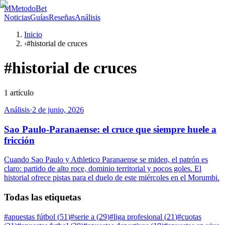
M
MetodoBet
Noticias
Guías
Reseñas
Análisis
Inicio
›
#historial de cruces
#
historial de cruces
1
artículo
Análisis
·
2 de junio, 2026
Sao Paulo-Paranaense: el cruce que siempre huele a
fricción
Cuando Sao Paulo y Athletico Paranaense se miden, el patrón es
claro: partido de alto roce, dominio territorial y pocos goles. El
historial ofrece pistas para el duelo de este miércoles en el Morumbi.
Todas las etiquetas
#
apuestas fútbol
(
51
)
#
serie a
(
29
)
#
liga profesional
(
21
)
#
cuotas