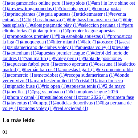
(
1
)
#
tragamonedas online peru
(
1
)
#
rtp slots
(
1
)
#
am i in love shine ost
(
1
)
#
review tragamonedas
(
1
)
#
rtp slots peru
(
1
)
#
como apostar
(
1
)
#
principiantes
(
1
)
#
guia apuestas
(
1
)
#
ticketmaster
(
1
)
#
reventa
entradas
(
1
)
#
big bass bonanza
(
1
)
#
big bass bonanza reseña
(
1
)
#
big
bass splash
(
1
)
#
slots pragmatic play
(
1
)
#
seleccion peruana
(
1
)
#
peru
eliminatorias
(
1
)
#
blanquirroja
(
1
)
#
premier league apuestas
(
1
)
#
pronosticos premier
(
1
)
#
liga española apuestas
(
1
)
#
pronosticos
la liga
(
1
)
#
moquegua
(
1
)
#
inter miami
(
1
)
#
lafc
(
1
)
#
osasco
(
1
)
#
sesi
(
1
)
#
sudamericano de clubes voley
(
1
)
#
apuestas voley
(
1
)
#
levante
(
1
)
#
tottenham
(
1
)
#
apuestas premier league
(
1
)
#
derbi del norte de
londres
(
1
)
#
san martin
(
1
)
#
voley peru
(
1
)
#
tabla de posiciones
(
1
)
#
apuestas futbol peru
(
1
)
#
torneo apertura
(
1
)
#
osasuna
(
1
)
#
atletico
madrid
(
1
)
#
hernán barcos
(
1
)
#
apuestas liga 1
(
1
)
#
excompañero ldu
(
1
)
#
comercio
(
1
)
#
metodobet
(
1
)
#
recopa sudamericana
(
1
)
#
donde
ver en vivo
(
1
)
#
manchester united
(
1
)
#
cristal
(
1
)
#
joao fonseca
(
1
)
#
ignacio buse
(
1
)
#
rio open
(
1
)
#
apuestas tenis
(
1
)
#
2 de mayo
(
1
)
#
benfica
(
1
)
#
psg vs mónaco
(
1
)
#
champions league 2026
(
1
)
#
hora y canal
(
1
)
#
resultados coar
(
1
)
#
coar 2026
(
1
)
#
primera fase
(
1
)
#
juventus
(
1
)
#
unprg
(
1
)
#
noticias deportivas
(
1
)
#
liga peruana de
voley
(
1
)
#
cuotas voley
(
1
)
#
real sociedad
(
1
)
Lo más leído
01