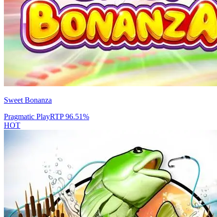
Sweet Bonanza
Pragmatic Play
RTP
96.51
%
HOT