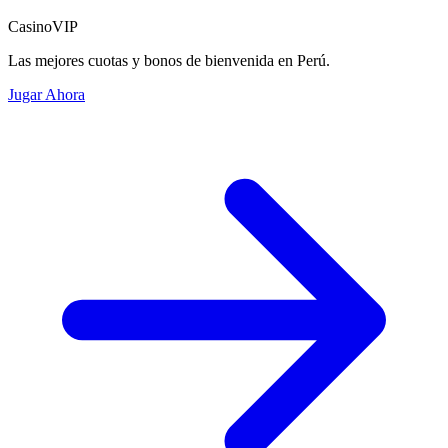
CasinoVIP
Las mejores cuotas y bonos de bienvenida en Perú.
Jugar Ahora