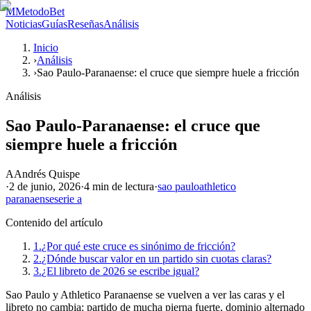
M
MetodoBet
Noticias
Guías
Reseñas
Análisis
Inicio
›
Análisis
›
Sao Paulo-Paranaense: el cruce que siempre huele a fricción
Análisis
Sao Paulo-Paranaense: el cruce que
siempre huele a fricción
A
Andrés Quispe
·
2 de junio, 2026
·
4 min
de lectura
·
sao paulo
athletico
paranaense
serie a
Contenido del artículo
1.
¿Por qué este cruce es sinónimo de fricción?
2.
¿Dónde buscar valor en un partido sin cuotas claras?
3.
¿El libreto de 2026 se escribe igual?
Sao Paulo y Athletico Paranaense se vuelven a ver las caras y el
libreto no cambia: partido de mucha pierna fuerte, dominio alternado