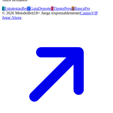
E
EstrategiasBet
G
GuiaDeporte
T
TipsterPeru
B
BancaPro
©
2026
MetodoBet
|
18+ Juega responsablemente
|
CasinoVIP
Jugar Ahora