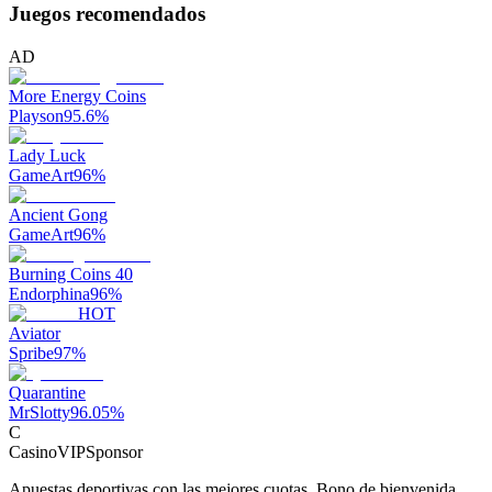
Juegos recomendados
AD
More Energy Coins
Playson
95.6
%
Lady Luck
GameArt
96
%
Ancient Gong
GameArt
96
%
Burning Coins 40
Endorphina
96
%
HOT
Aviator
Spribe
97
%
Quarantine
MrSlotty
96.05
%
C
CasinoVIP
Sponsor
Apuestas deportivas con las mejores cuotas. Bono de bienvenida