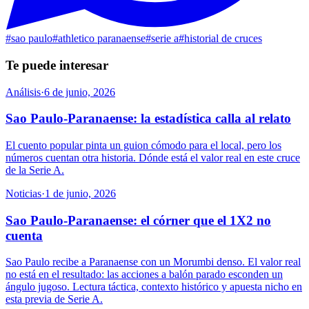
#
sao paulo
#
athletico paranaense
#
serie a
#
historial de cruces
Te puede interesar
Análisis
·
6 de junio, 2026
Sao Paulo-Paranaense: la estadística calla al relato
El cuento popular pinta un guion cómodo para el local, pero los
números cuentan otra historia. Dónde está el valor real en este cruce
de la Serie A.
Noticias
·
1 de junio, 2026
Sao Paulo-Paranaense: el córner que el 1X2 no
cuenta
Sao Paulo recibe a Paranaense con un Morumbi denso. El valor real
no está en el resultado: las acciones a balón parado esconden un
ángulo jugoso. Lectura táctica, contexto histórico y apuesta nicho en
esta previa de Serie A.