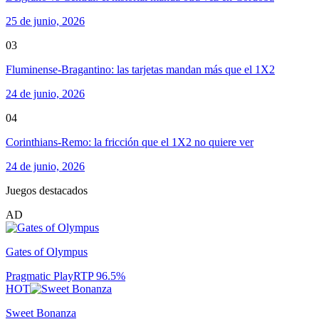
25 de junio, 2026
03
Fluminense-Bragantino: las tarjetas mandan más que el 1X2
24 de junio, 2026
04
Corinthians-Remo: la fricción que el 1X2 no quiere ver
24 de junio, 2026
Juegos destacados
AD
Gates of Olympus
Pragmatic Play
RTP
96.5
%
HOT
Sweet Bonanza