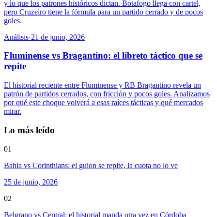
y lo que los patrones históricos dictan. Botafogo llega con cartel,
pero Cruzeiro tiene la fórmula para un partido cerrado y de pocos
goles.
Análisis
·
21 de junio, 2026
Fluminense vs Bragantino: el libreto táctico que se
repite
El historial reciente entre Fluminense y RB Bragantino revela un
patrón de partidos cerrados, con fricción y pocos goles. Analizamos
por qué este choque volverá a esas raíces tácticas y qué mercados
mirar.
Lo más leído
01
Bahia vs Corinthians: el guion se repite, la cuota no lo ve
25 de junio, 2026
02
Belgrano vs Central: el historial manda otra vez en Córdoba