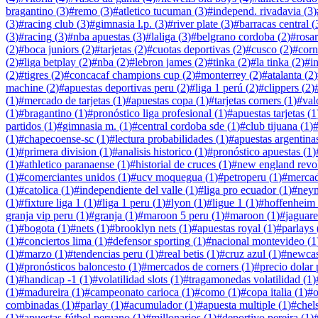
bragantino
(
3
)
#
remo
(
3
)
#
atletico tucuman
(
3
)
#
independ. rivadavia
(
3
)
(
3
)
#
racing club
(
3
)
#
gimnasia l.p.
(
3
)
#
river plate
(
3
)
#
barracas central
(
(
3
)
#
racing
(
3
)
#
nba apuestas
(
3
)
#
laliga
(
3
)
#
belgrano cordoba
(
2
)
#
rosar
(
2
)
#
boca juniors
(
2
)
#
tarjetas
(
2
)
#
cuotas deportivas
(
2
)
#
cusco
(
2
)
#
corn
(
2
)
#
liga betplay
(
2
)
#
nba
(
2
)
#
lebron james
(
2
)
#
tinka
(
2
)
#
la tinka
(
2
)
#
i
(
2
)
#
tigres
(
2
)
#
concacaf champions cup
(
2
)
#
monterrey
(
2
)
#
atalanta
(
2
)
machine
(
2
)
#
apuestas deportivas peru
(
2
)
#
liga 1 perú
(
2
)
#
clippers
(
2
)
(
1
)
#
mercado de tarjetas
(
1
)
#
apuestas copa
(
1
)
#
tarjetas corners
(
1
)
#
val
(
1
)
#
bragantino
(
1
)
#
pronóstico liga profesional
(
1
)
#
apuestas tarjetas
(
1
partidos
(
1
)
#
gimnasia m.
(
1
)
#
central cordoba sde
(
1
)
#
club tijuana
(
1
)
(
1
)
#
chapecoense-sc
(
1
)
#
lectura probabilidades
(
1
)
#
apuestas argentina
(
1
)
#
primera division
(
1
)
#
analisis historico
(
1
)
#
pronóstico apuestas
(
1
)
(
1
)
#
athletico paranaense
(
1
)
#
historial de cruces
(
1
)
#
new england revo
(
1
)
#
comerciantes unidos
(
1
)
#
ucv moquegua
(
1
)
#
petroperu
(
1
)
#
mercad
(
1
)
#
catolica
(
1
)
#
independiente del valle
(
1
)
#
liga pro ecuador
(
1
)
#
ney
(
1
)
#
fixture liga 1
(
1
)
#
liga 1 peru
(
1
)
#
lyon
(
1
)
#
ligue 1
(
1
)
#
hoffenheim
granja vip peru
(
1
)
#
granja
(
1
)
#
maroon 5 peru
(
1
)
#
maroon
(
1
)
#
jaguare
(
1
)
#
bogota
(
1
)
#
nets
(
1
)
#
brooklyn nets
(
1
)
#
apuestas royal
(
1
)
#
parlays
(
1
)
#
conciertos lima
(
1
)
#
defensor sporting
(
1
)
#
nacional montevideo
(
1
(
1
)
#
marzo
(
1
)
#
tendencias peru
(
1
)
#
real betis
(
1
)
#
cruz azul
(
1
)
#
newcas
(
1
)
#
pronósticos baloncesto
(
1
)
#
mercados de corners
(
1
)
#
precio dolar 
(
1
)
#
handicap -1
(
1
)
#
volatilidad slots
(
1
)
#
tragamonedas volatilidad
(
1
)
(
1
)
#
madureira
(
1
)
#
campeonato carioca
(
1
)
#
como
(
1
)
#
copa italia
(
1
)
#
o
combinadas
(
1
)
#
parlay
(
1
)
#
acumulador
(
1
)
#
apuesta multiple
(
1
)
#
chel
(
1
)
#
apuestas fútbol peruano
(
1
)
#
millonarios
(
1
)
#
deportivo pereira
(
1
)