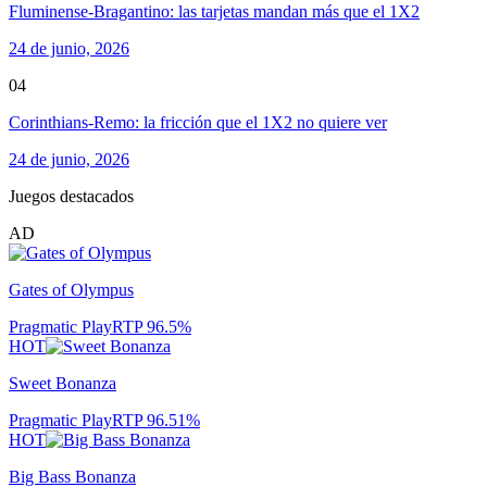
Fluminense-Bragantino: las tarjetas mandan más que el 1X2
24 de junio, 2026
04
Corinthians-Remo: la fricción que el 1X2 no quiere ver
24 de junio, 2026
Juegos destacados
AD
Gates of Olympus
Pragmatic Play
RTP
96.5
%
HOT
Sweet Bonanza
Pragmatic Play
RTP
96.51
%
HOT
Big Bass Bonanza