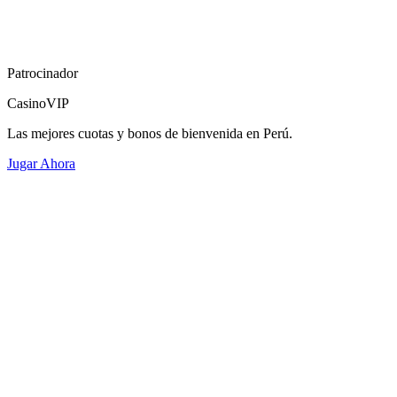
Patrocinador
CasinoVIP
Las mejores cuotas y bonos de bienvenida en Perú.
Jugar Ahora