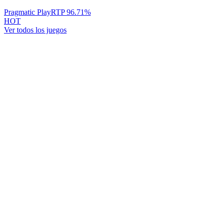
Pragmatic Play
RTP
96.71
%
HOT
Ver todos los juegos