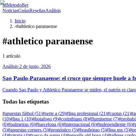
M
MetodoBet
Noticias
Guías
Reseñas
Análisis
Inicio
›
#athletico paranaense
#
athletico paranaense
1
artículo
Análisis
·
2 de junio, 2026
Sao Paulo-Paranaense: el cruce que siempre huele a fr
Cuando Sao Paulo y Athletico Paranaense se miden, el patrón es claro: p
Todas las etiquetas
#
apuestas fútbol
(
51
)
#
serie a
(
29
)
#
liga profesional
(
21
)
#
cuotas
(
21
)
#
a
(
10
)
#
liga 1
(
10
)
#
botafogo
(
9
)
#
corinthians
(
8
)
#
fluminense
(
7
)
#
probabi
(
6
)
#
palmeiras
(
6
)
#
barcelona
(
6
)
#
internacional
(
6
)
#
independiente
(
6
)
#
(
5
)
#
apuestas corners
(
5
)
#
pronóstico
(
5
)
#
brasileirao
(
5
)
#
liga mx
(
5
)
#
pr
(
4
)
#
vitoria
(
4
)
#
vasco da gama
(
4
)
#
newells old boys
(
4
)
#
talleres cord