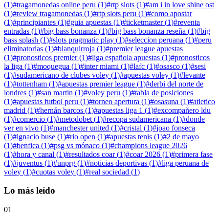
(
1
)
#
tragamonedas online peru
(
1
)
#
rtp slots
(
1
)
#
am i in love shine ost
(
1
)
#
review tragamonedas
(
1
)
#
rtp slots peru
(
1
)
#
como apostar
(
1
)
#
principiantes
(
1
)
#
guia apuestas
(
1
)
#
ticketmaster
(
1
)
#
reventa
entradas
(
1
)
#
big bass bonanza
(
1
)
#
big bass bonanza reseña
(
1
)
#
big
bass splash
(
1
)
#
slots pragmatic play
(
1
)
#
seleccion peruana
(
1
)
#
peru
eliminatorias
(
1
)
#
blanquirroja
(
1
)
#
premier league apuestas
(
1
)
#
pronosticos premier
(
1
)
#
liga española apuestas
(
1
)
#
pronosticos
la liga
(
1
)
#
moquegua
(
1
)
#
inter miami
(
1
)
#
lafc
(
1
)
#
osasco
(
1
)
#
sesi
(
1
)
#
sudamericano de clubes voley
(
1
)
#
apuestas voley
(
1
)
#
levante
(
1
)
#
tottenham
(
1
)
#
apuestas premier league
(
1
)
#
derbi del norte de
londres
(
1
)
#
san martin
(
1
)
#
voley peru
(
1
)
#
tabla de posiciones
(
1
)
#
apuestas futbol peru
(
1
)
#
torneo apertura
(
1
)
#
osasuna
(
1
)
#
atletico
madrid
(
1
)
#
hernán barcos
(
1
)
#
apuestas liga 1
(
1
)
#
excompañero ldu
(
1
)
#
comercio
(
1
)
#
metodobet
(
1
)
#
recopa sudamericana
(
1
)
#
donde
ver en vivo
(
1
)
#
manchester united
(
1
)
#
cristal
(
1
)
#
joao fonseca
(
1
)
#
ignacio buse
(
1
)
#
rio open
(
1
)
#
apuestas tenis
(
1
)
#
2 de mayo
(
1
)
#
benfica
(
1
)
#
psg vs mónaco
(
1
)
#
champions league 2026
(
1
)
#
hora y canal
(
1
)
#
resultados coar
(
1
)
#
coar 2026
(
1
)
#
primera fase
(
1
)
#
juventus
(
1
)
#
unprg
(
1
)
#
noticias deportivas
(
1
)
#
liga peruana de
voley
(
1
)
#
cuotas voley
(
1
)
#
real sociedad
(
1
)
Lo más leído
01