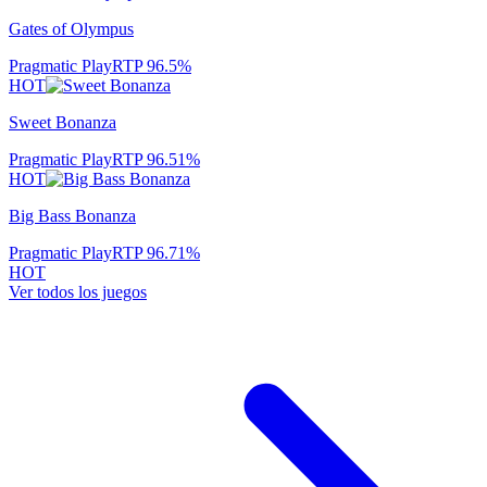
Gates of Olympus
Pragmatic Play
RTP
96.5
%
HOT
Sweet Bonanza
Pragmatic Play
RTP
96.51
%
HOT
Big Bass Bonanza
Pragmatic Play
RTP
96.71
%
HOT
Ver todos los juegos