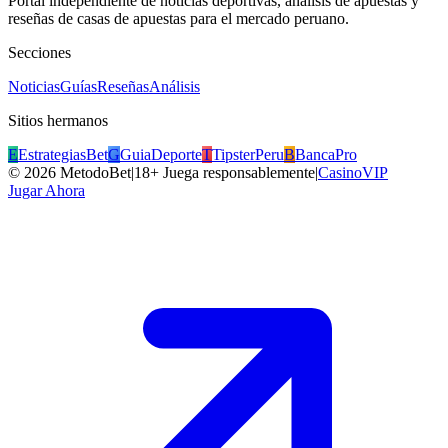
Portal independiente de noticias deportivas, análisis de apuestas y
reseñas de casas de apuestas para el mercado peruano.
Secciones
Noticias
Guías
Reseñas
Análisis
Sitios hermanos
E
EstrategiasBet
G
GuiaDeporte
T
TipsterPeru
B
BancaPro
©
2026
MetodoBet
|
18+ Juega responsablemente
|
CasinoVIP
Jugar Ahora