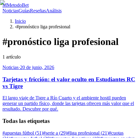
M
MetodoBet
Noticias
Guías
Reseñas
Análisis
Inicio
›
#pronóstico liga profesional
#
pronóstico liga profesional
1
artículo
Noticias
·
20 de junio, 2026
Tarjetas y fricción: el valor oculto en Estudiantes RC
vs Tigre
El largo viaje de Tigre a Río Cuarto y el ambiente hostil pueden
generar un partido físico, donde las tarjetas ofrecen más valor que el
resultado. Descubre por qué.
Todas las etiquetas
#
apuestas fútbol
(
51
)
#
serie a
(
29
)
#
liga profesional
(
21
)
#
cuotas