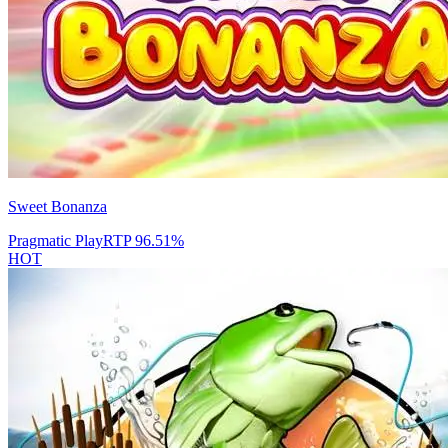
Sweet Bonanza
Pragmatic Play
RTP
96.51
%
HOT