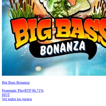
Big Bass Bonanza
Pragmatic Play
RTP
96.71
%
HOT
Ver todos los juegos