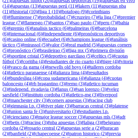
(
21
)
#
apuestas futbol
(
20
)
#
apuestas deportivas
(
19
)
#
apuestas en vivo
(
14
)
#
apuestas
(
13
)
#
apuestas perú
(
11
)
#
lakers
(
11
)
#
apuestas nba
(
11
)
#
historial
(
10
)
#
liga 1
(
10
)
#
botafogo
(
9
)
#
corinthians
(
8
)
#
fluminense
(
7
)
#
probabilidad
(
7
)
#
cruzeiro
(
7
)
#
la liga
(
7
)
#
premier
league
(
7
)
#
flamengo
(
7
)
#
santos
(
7
)
#
sao paulo
(
7
)
#
peru
(
7
)
#
bahia
(
6
)
#
gremio
(
6
)
#
analisis tactico
(
6
)
#
palmeiras
(
6
)
#
barcelona
(
6
)
#
internacional
(
6
)
#
independiente
(
6
)
#
pronósticos deportivos
(
6
)
#
casino online
(
6
)
#
ecuabet
(
6
)
#
champions league
(
6
)
#
análisis
táctico
(
5
)
#
mirassol
(
5
)
#
valor
(
5
)
#
real madrid
(
5
)
#
apuestas corners
(
5
)
#
pronóstico
(
5
)
#
brasileirao
(
5
)
#
liga mx
(
5
)
#
primera división
(
5
)
#
sporting cristal
(
5
)
#
deportivo garcilaso
(
5
)
#
celtics
(
5
)
#
cuotas
fútbol
(
5
)
#
coritiba
(
4
)
#
estudiantes de rio cuarto
(
4
)
#
tigre
(
4
)
#
vitoria
(
4
)
#
vasco da gama
(
4
)
#
newells old boys
(
4
)
#
talleres cordoba
(
4
)
#
atletico paranaense
(
4
)
#
alianza lima
(
4
)
#
resultados
(
4
)
#
bundesliga
(
4
)
#
copa sudamericana
(
4
)
#
alianza
(
4
)
#
cuotas
baloncesto
(
4
)
#
rb bragantino
(
3
)
#
remo
(
3
)
#
atletico tucuman
(
3
)
#
independ. rivadavia
(
3
)
#
lanus
(
3
)
#
san lorenzo
(
3
)
#
velez
sarsfield
(
3
)
#
instituto cordoba
(
3
)
#
atletico-mg
(
3
)
#
liverpool
(
3
)
#
manchester city
(
3
)
#
corners apuestas
(
3
)
#
racing club
(
3
)
#
gimnasia l.p.
(
3
)
#
river plate
(
3
)
#
barracas central
(
3
)
#
platense
(
3
)
#
union santa fe
(
3
)
#
universitario
(
3
)
#
estudiantes l.p.
(
3
)
#
cienciano
(
3
)
#
major league soccer
(
3
)
#
apuestas mls
(
3
)
#
adt
(
3
)
#
betis
(
3
)
#
racing
(
3
)
#
nba apuestas
(
3
)
#
laliga
(
3
)
#
belgrano
cordoba
(
2
)
#
rosario central
(
2
)
#
apuestas serie a
(
2
)
#
huracan
(
2
)
#
banfield
(
2
)
#
chapecoense
(
2
)
#
patron historico
(
2
)
#
previa