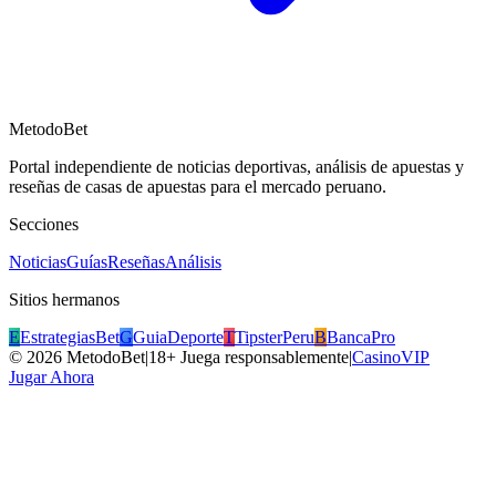
MetodoBet
Portal independiente de noticias deportivas, análisis de apuestas y
reseñas de casas de apuestas para el mercado peruano.
Secciones
Noticias
Guías
Reseñas
Análisis
Sitios hermanos
E
EstrategiasBet
G
GuiaDeporte
T
TipsterPeru
B
BancaPro
©
2026
MetodoBet
|
18+ Juega responsablemente
|
CasinoVIP
Jugar Ahora