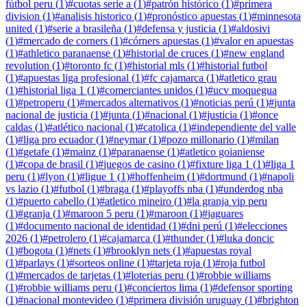
fútbol peru
(
1
)
#
cuotas serie a
(
1
)
#
patrón histórico
(
1
)
#
primera
division
(
1
)
#
analisis historico
(
1
)
#
pronóstico apuestas
(
1
)
#
minnesota
united
(
1
)
#
serie a brasileña
(
1
)
#
defensa y justicia
(
1
)
#
aldosivi
(
1
)
#
mercado de corners
(
1
)
#
córners apuestas
(
1
)
#
valor en apuestas
(
1
)
#
athletico paranaense
(
1
)
#
historial de cruces
(
1
)
#
new england
revolution
(
1
)
#
toronto fc
(
1
)
#
historial mls
(
1
)
#
historial futbol
(
1
)
#
apuestas liga profesional
(
1
)
#
fc cajamarca
(
1
)
#
atletico grau
(
1
)
#
historial liga 1
(
1
)
#
comerciantes unidos
(
1
)
#
ucv moquegua
(
1
)
#
petroperu
(
1
)
#
mercados alternativos
(
1
)
#
noticias perú
(
1
)
#
junta
nacional de justicia
(
1
)
#
junta
(
1
)
#
nacional
(
1
)
#
justicia
(
1
)
#
once
caldas
(
1
)
#
atlético nacional
(
1
)
#
catolica
(
1
)
#
independiente del valle
(
1
)
#
liga pro ecuador
(
1
)
#
neymar
(
1
)
#
pozo millonario
(
1
)
#
milan
(
1
)
#
getafe
(
1
)
#
mainz
(
1
)
#
paranaense
(
1
)
#
atletico goianiense
(
1
)
#
copa de brasil
(
1
)
#
juegos de casino
(
1
)
#
fixture liga 1
(
1
)
#
liga 1
peru
(
1
)
#
lyon
(
1
)
#
ligue 1
(
1
)
#
hoffenheim
(
1
)
#
dortmund
(
1
)
#
napoli
vs lazio
(
1
)
#
futbol
(
1
)
#
braga
(
1
)
#
playoffs nba
(
1
)
#
underdog nba
(
1
)
#
puerto cabello
(
1
)
#
atletico mineiro
(
1
)
#
la granja vip peru
(
1
)
#
granja
(
1
)
#
maroon 5 peru
(
1
)
#
maroon
(
1
)
#
jaguares
(
1
)
#
documento nacional de identidad
(
1
)
#
dni perú
(
1
)
#
elecciones
2026
(
1
)
#
petrolero
(
1
)
#
cajamarca
(
1
)
#
thunder
(
1
)
#
luka doncic
(
1
)
#
bogota
(
1
)
#
nets
(
1
)
#
brooklyn nets
(
1
)
#
apuestas royal
(
1
)
#
parlays
(
1
)
#
sorteos online
(
1
)
#
tarjeta roja
(
1
)
#
roja futbol
(
1
)
#
mercados de tarjetas
(
1
)
#
loterias peru
(
1
)
#
robbie williams
(
1
)
#
robbie williams peru
(
1
)
#
conciertos lima
(
1
)
#
defensor sporting
(
1
)
#
nacional montevideo
(
1
)
#
primera división uruguay
(
1
)
#
brighton