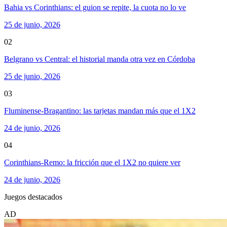
Bahia vs Corinthians: el guion se repite, la cuota no lo ve
25 de junio, 2026
02
Belgrano vs Central: el historial manda otra vez en Córdoba
25 de junio, 2026
03
Fluminense-Bragantino: las tarjetas mandan más que el 1X2
24 de junio, 2026
04
Corinthians-Remo: la fricción que el 1X2 no quiere ver
24 de junio, 2026
Juegos destacados
AD