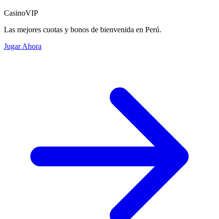
CasinoVIP
Las mejores cuotas y bonos de bienvenida en Perú.
Jugar Ahora