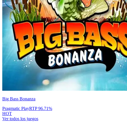
Big Bass Bonanza
Pragmatic Play
RTP
96.71
%
HOT
Ver todos los juegos