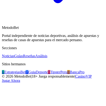
MetodoBet
Portal independiente de noticias deportivas, análisis de apuestas y
reseñas de casas de apuestas para el mercado peruano.
Secciones
Noticias
Guías
Reseñas
Análisis
Sitios hermanos
E
EstrategiasBet
G
GuiaDeporte
T
TipsterPeru
B
BancaPro
©
2026
MetodoBet
|
18+ Juega responsablemente
|
CasinoVIP
Jugar Ahora