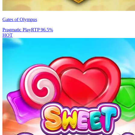
Gates of Olympus
Pragmatic Play
RTP
96.5
%
HOT