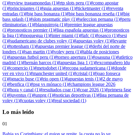
(
1
)
#
review tragamonedas
(
1
)
#
rtp slots peru
(
1
)
#
como apostar
(
1
)
#
principiantes
(
1
)
#
guia apuestas
(
1
)
#
ticketmaster
(
1
)
#
reventa
entradas
(
1
)
#
big bass bonanza
(
1
)
#
big bass bonanza reseña
(
1
)
#
big
bass splash
(
1
)
#
slots pragmatic play
(
1
)
#
seleccion peruana
(
1
)
#
peru
eliminatorias
(
1
)
#
blanquirroja
(
1
)
#
premier league apuestas
(
1
)
#
pronosticos premier
(
1
)
#
liga española apuestas
(
1
)
#
pronosticos
la liga
(
1
)
#
moquegua
(
1
)
#
inter miami
(
1
)
#
lafc
(
1
)
#
osasco
(
1
)
#
sesi
(
1
)
#
sudamericano de clubes voley
(
1
)
#
apuestas voley
(
1
)
#
levante
(
1
)
#
tottenham
(
1
)
#
apuestas premier league
(
1
)
#
derbi del norte de
londres
(
1
)
#
san martin
(
1
)
#
voley peru
(
1
)
#
tabla de posiciones
(
1
)
#
apuestas futbol peru
(
1
)
#
torneo apertura
(
1
)
#
osasuna
(
1
)
#
atletico
madrid
(
1
)
#
hernán barcos
(
1
)
#
apuestas liga 1
(
1
)
#
excompañero ldu
(
1
)
#
comercio
(
1
)
#
metodobet
(
1
)
#
recopa sudamericana
(
1
)
#
donde
ver en vivo
(
1
)
#
manchester united
(
1
)
#
cristal
(
1
)
#
joao fonseca
(
1
)
#
ignacio buse
(
1
)
#
rio open
(
1
)
#
apuestas tenis
(
1
)
#
2 de mayo
(
1
)
#
benfica
(
1
)
#
psg vs mónaco
(
1
)
#
champions league 2026
(
1
)
#
hora y canal
(
1
)
#
resultados coar
(
1
)
#
coar 2026
(
1
)
#
primera fase
(
1
)
#
juventus
(
1
)
#
unprg
(
1
)
#
noticias deportivas
(
1
)
#
liga peruana de
voley
(
1
)
#
cuotas voley
(
1
)
#
real sociedad
(
1
)
Lo más leído
01
Bahia vs Corinthians: el guion se repite, la cuota no lo ve