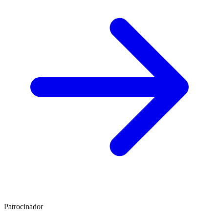
Patrocinador