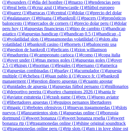
(
1
)
#
sounders
(
1
)
#
dia del hombre
(
1
)
#
marzo
(
1
)
#
tendencias peru
(
1
)
#
real betis
(
1
)
#
cruz azul
(
1
)
#
newcastle
(
1
)
#
fútbol europeo
(
1
)
#
juarez
(
1
)
#
barracas
(
1
)
#
central
(
1
)
#
dolar
(
1
)
#
precio del dolar
(
1
)
#
galatasaray
(
1
)
#
tijuana
(
1
)
#
bankroll
(
1
)
#
pacers
(
1
)
#
pronósticos
baloncesto
(
1
)
#
mercados de corners
(
1
)
#
precio dolar peru
(
1
)
#
dolar
peru hoy
(
1
)
#
apuestas financieras
(
1
)
#
tipo de cambio
(
1
)
#
handicap
asiatico
(
1
)
#
apuestas handicap
(
1
)
#
handicap 0.5
(
1
)
#
handicap -1
(
1
)
#
volatilidad slots
(
1
)
#
tragamonedas volatilidad
(
1
)
#
slots alta
volatilidad
(
1
)
#
bankroll casino
(
1
)
#
hornets
(
1
)
#
baloncesto usa
(
1
)
#
gestion de bankroll
(
1
)
#
pelicans
(
1
)
#
zion williamson
(
1
)
#
madureira
(
1
)
#
campeonato carioca
(
1
)
#
como
(
1
)
#
copa italia
(
1
)
#
over under
(
1
)
#
mas menos goles
(
1
)
#
apuestas goles
(
1
)
#
over
2.5
(
1
)
#
kings
(
1
)
#
normas
(
1
)
#
legales
(
1
)
#
peruano
(
1
)
#
america
(
1
)
#
apuestas combinadas
(
1
)
#
parlay
(
1
)
#
acumulador
(
1
)
#
apuesta
multiple
(
1
)
#
chelsea
(
1
)
#
juan pablo ii
(
1
)
#
cusco fc
(
1
)
#
bankroll
management
(
1
)
#
gestion dinero apuestas
(
1
)
#
cuanto apostar
(
1
)
#
unidades de apuesta
(
1
)
#
apuestas fútbol peruano
(
1
)
#
millonarios
(
1
)
#
deportivo pereira
(
1
)
#
sorteo champions 2026
(
1
)
#
santa fe
(
1
)
#
aviator estrategia
(
1
)
#
crash game
(
1
)
#
jetx
(
1
)
#
juego aviator
(
1
)
#
libertadores apuestas
(
1
)
#
equipos peruanos libertadores
(
1
)
#
magic
(
1
)
#
rebotes ofensivos
(
1
)
#
nuevas tragamonedas
(
1
)
#
slots
nuevos
(
1
)
#
lanzamientos slots
(
1
)
#
apuestas online
(
1
)
#
borussia
dortmund
(
1
)
#
sweet bonanza
(
1
)
#
sweet bonanza reseña
(
1
)
#
sweet
bonanza rtp
(
1
)
#
tragamonedas online
(
1
)
#
shine original soundtrack
(
1
)
#
tragamonedas online peru
(
1
)
#
rtp slots
(
1
)
#
am i in love shine ost