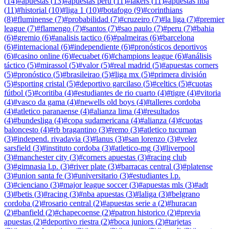
(
14
)
#
apuestas
(
13
)
#
apuestas perú
(
11
)
#
lakers
(
11
)
#
apuestas nba
(
11
)
#
historial
(
10
)
#
liga 1
(
10
)
#
botafogo
(
9
)
#
corinthians
(
8
)
#
fluminense
(
7
)
#
probabilidad
(
7
)
#
cruzeiro
(
7
)
#
la liga
(
7
)
#
premier
league
(
7
)
#
flamengo
(
7
)
#
santos
(
7
)
#
sao paulo
(
7
)
#
peru
(
7
)
#
bahia
(
6
)
#
gremio
(
6
)
#
analisis tactico
(
6
)
#
palmeiras
(
6
)
#
barcelona
(
6
)
#
internacional
(
6
)
#
independiente
(
6
)
#
pronósticos deportivos
(
6
)
#
casino online
(
6
)
#
ecuabet
(
6
)
#
champions league
(
6
)
#
análisis
táctico
(
5
)
#
mirassol
(
5
)
#
valor
(
5
)
#
real madrid
(
5
)
#
apuestas corners
(
5
)
#
pronóstico
(
5
)
#
brasileirao
(
5
)
#
liga mx
(
5
)
#
primera división
(
5
)
#
sporting cristal
(
5
)
#
deportivo garcilaso
(
5
)
#
celtics
(
5
)
#
cuotas
fútbol
(
5
)
#
coritiba
(
4
)
#
estudiantes de rio cuarto
(
4
)
#
tigre
(
4
)
#
vitoria
(
4
)
#
vasco da gama
(
4
)
#
newells old boys
(
4
)
#
talleres cordoba
(
4
)
#
atletico paranaense
(
4
)
#
alianza lima
(
4
)
#
resultados
(
4
)
#
bundesliga
(
4
)
#
copa sudamericana
(
4
)
#
alianza
(
4
)
#
cuotas
baloncesto
(
4
)
#
rb bragantino
(
3
)
#
remo
(
3
)
#
atletico tucuman
(
3
)
#
independ. rivadavia
(
3
)
#
lanus
(
3
)
#
san lorenzo
(
3
)
#
velez
sarsfield
(
3
)
#
instituto cordoba
(
3
)
#
atletico-mg
(
3
)
#
liverpool
(
3
)
#
manchester city
(
3
)
#
corners apuestas
(
3
)
#
racing club
(
3
)
#
gimnasia l.p.
(
3
)
#
river plate
(
3
)
#
barracas central
(
3
)
#
platense
(
3
)
#
union santa fe
(
3
)
#
universitario
(
3
)
#
estudiantes l.p.
(
3
)
#
cienciano
(
3
)
#
major league soccer
(
3
)
#
apuestas mls
(
3
)
#
adt
(
3
)
#
betis
(
3
)
#
racing
(
3
)
#
nba apuestas
(
3
)
#
laliga
(
3
)
#
belgrano
cordoba
(
2
)
#
rosario central
(
2
)
#
apuestas serie a
(
2
)
#
huracan
(
2
)
#
banfield
(
2
)
#
chapecoense
(
2
)
#
patron historico
(
2
)
#
previa
apuestas
(
2
)
#
deportivo riestra
(
2
)
#
boca juniors
(
2
)
#
tarjetas