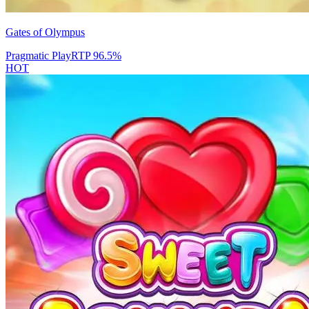
Gates of Olympus
Pragmatic Play
RTP
96.5
%
HOT