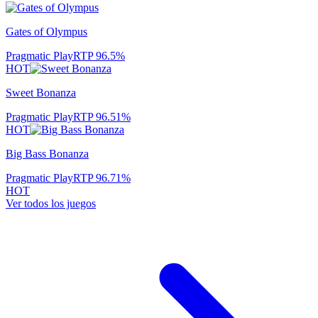
Gates of Olympus
Pragmatic Play
RTP
96.5
%
HOT
Sweet Bonanza
Pragmatic Play
RTP
96.51
%
HOT
Big Bass Bonanza
Pragmatic Play
RTP
96.71
%
HOT
Ver todos los juegos