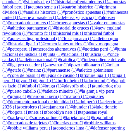
chankas
(
1
)
#
st. louis city
(
1
)
#
historial enfrentamientos
(
1
)
#
apuestas
fútbol peru
(
1
)
#
cuotas serie a
(
1
)
#
patrón histórico
(
1
)
#
primera
division
(
1
)
#
analisis historico
(
1
)
#
pronóstico apuestas
(
1
)
#
minnesota
united
(
1
)
#
serie a brasileña
(
1
)
#
defensa y justicia
(
1
)
#
aldosivi
(
1
)
#
mercado de corners
(
1
)
#
córners apuestas
(
1
)
#
valor en apuestas
(
1
)
#
athletico paranaense
(
1
)
#
historial de cruces
(
1
)
#
new england
revolution
(
1
)
#
toronto fc
(
1
)
#
historial mls
(
1
)
#
historial futbol
(
1
)
#
apuestas liga profesional
(
1
)
#
fc cajamarca
(
1
)
#
atletico grau
(
1
)
#
historial liga 1
(
1
)
#
comerciantes unidos
(
1
)
#
ucv moquegua
(
1
)
#
petroperu
(
1
)
#
mercados alternativos
(
1
)
#
noticias perú
(
1
)
#
junta
nacional de justicia
(
1
)
#
junta
(
1
)
#
nacional
(
1
)
#
justicia
(
1
)
#
once
caldas
(
1
)
#
atlético nacional
(
1
)
#
catolica
(
1
)
#
independiente del valle
(
1
)
#
liga pro ecuador
(
1
)
#
neymar
(
1
)
#
pozo millonario
(
1
)
#
milan
(
1
)
#
getafe
(
1
)
#
mainz
(
1
)
#
paranaense
(
1
)
#
atletico goianiense
(
1
)
#
copa de brasil
(
1
)
#
juegos de casino
(
1
)
#
fixture liga 1
(
1
)
#
liga 1
peru
(
1
)
#
lyon
(
1
)
#
ligue 1
(
1
)
#
hoffenheim
(
1
)
#
dortmund
(
1
)
#
napoli
vs lazio
(
1
)
#
futbol
(
1
)
#
braga
(
1
)
#
playoffs nba
(
1
)
#
underdog nba
(
1
)
#
puerto cabello
(
1
)
#
atletico mineiro
(
1
)
#
la granja vip peru
(
1
)
#
granja
(
1
)
#
maroon 5 peru
(
1
)
#
maroon
(
1
)
#
jaguares
(
1
)
#
documento nacional de identidad
(
1
)
#
dni perú
(
1
)
#
elecciones
2026
(
1
)
#
petrolero
(
1
)
#
cajamarca
(
1
)
#
thunder
(
1
)
#
luka doncic
(
1
)
#
bogota
(
1
)
#
nets
(
1
)
#
brooklyn nets
(
1
)
#
apuestas royal
(
1
)
#
parlays
(
1
)
#
sorteos online
(
1
)
#
tarjeta roja
(
1
)
#
roja futbol
(
1
)
#
mercados de tarjetas
(
1
)
#
loterias peru
(
1
)
#
robbie williams
(
1
)
#
robbie williams peru
(
1
)
#
conciertos lima
(
1
)
#
defensor sporting