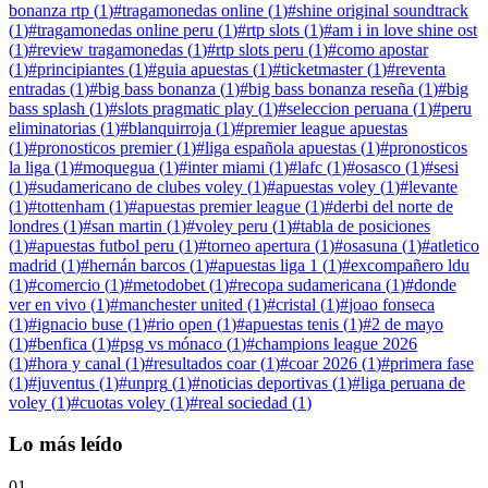
bonanza rtp
(
1
)
#
tragamonedas online
(
1
)
#
shine original soundtrack
(
1
)
#
tragamonedas online peru
(
1
)
#
rtp slots
(
1
)
#
am i in love shine ost
(
1
)
#
review tragamonedas
(
1
)
#
rtp slots peru
(
1
)
#
como apostar
(
1
)
#
principiantes
(
1
)
#
guia apuestas
(
1
)
#
ticketmaster
(
1
)
#
reventa
entradas
(
1
)
#
big bass bonanza
(
1
)
#
big bass bonanza reseña
(
1
)
#
big
bass splash
(
1
)
#
slots pragmatic play
(
1
)
#
seleccion peruana
(
1
)
#
peru
eliminatorias
(
1
)
#
blanquirroja
(
1
)
#
premier league apuestas
(
1
)
#
pronosticos premier
(
1
)
#
liga española apuestas
(
1
)
#
pronosticos
la liga
(
1
)
#
moquegua
(
1
)
#
inter miami
(
1
)
#
lafc
(
1
)
#
osasco
(
1
)
#
sesi
(
1
)
#
sudamericano de clubes voley
(
1
)
#
apuestas voley
(
1
)
#
levante
(
1
)
#
tottenham
(
1
)
#
apuestas premier league
(
1
)
#
derbi del norte de
londres
(
1
)
#
san martin
(
1
)
#
voley peru
(
1
)
#
tabla de posiciones
(
1
)
#
apuestas futbol peru
(
1
)
#
torneo apertura
(
1
)
#
osasuna
(
1
)
#
atletico
madrid
(
1
)
#
hernán barcos
(
1
)
#
apuestas liga 1
(
1
)
#
excompañero ldu
(
1
)
#
comercio
(
1
)
#
metodobet
(
1
)
#
recopa sudamericana
(
1
)
#
donde
ver en vivo
(
1
)
#
manchester united
(
1
)
#
cristal
(
1
)
#
joao fonseca
(
1
)
#
ignacio buse
(
1
)
#
rio open
(
1
)
#
apuestas tenis
(
1
)
#
2 de mayo
(
1
)
#
benfica
(
1
)
#
psg vs mónaco
(
1
)
#
champions league 2026
(
1
)
#
hora y canal
(
1
)
#
resultados coar
(
1
)
#
coar 2026
(
1
)
#
primera fase
(
1
)
#
juventus
(
1
)
#
unprg
(
1
)
#
noticias deportivas
(
1
)
#
liga peruana de
voley
(
1
)
#
cuotas voley
(
1
)
#
real sociedad
(
1
)
Lo más leído
01