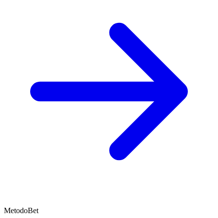
MetodoBet