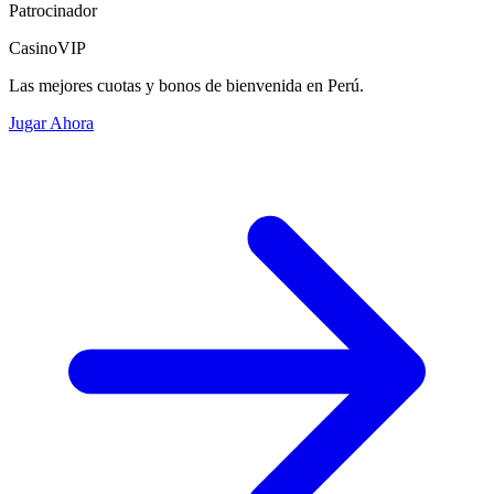
Patrocinador
CasinoVIP
Las mejores cuotas y bonos de bienvenida en Perú.
Jugar Ahora