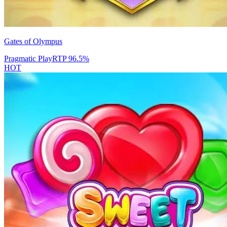
Gates of Olympus
Pragmatic Play
RTP
96.5
%
HOT