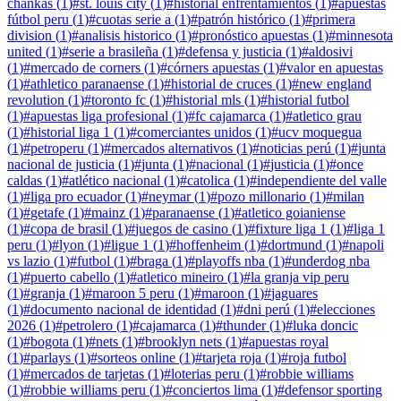
chankas
(
1
)
#
st. louis city
(
1
)
#
historial enfrentamientos
(
1
)
#
apuestas
fútbol peru
(
1
)
#
cuotas serie a
(
1
)
#
patrón histórico
(
1
)
#
primera
division
(
1
)
#
analisis historico
(
1
)
#
pronóstico apuestas
(
1
)
#
minnesota
united
(
1
)
#
serie a brasileña
(
1
)
#
defensa y justicia
(
1
)
#
aldosivi
(
1
)
#
mercado de corners
(
1
)
#
córners apuestas
(
1
)
#
valor en apuestas
(
1
)
#
athletico paranaense
(
1
)
#
historial de cruces
(
1
)
#
new england
revolution
(
1
)
#
toronto fc
(
1
)
#
historial mls
(
1
)
#
historial futbol
(
1
)
#
apuestas liga profesional
(
1
)
#
fc cajamarca
(
1
)
#
atletico grau
(
1
)
#
historial liga 1
(
1
)
#
comerciantes unidos
(
1
)
#
ucv moquegua
(
1
)
#
petroperu
(
1
)
#
mercados alternativos
(
1
)
#
noticias perú
(
1
)
#
junta
nacional de justicia
(
1
)
#
junta
(
1
)
#
nacional
(
1
)
#
justicia
(
1
)
#
once
caldas
(
1
)
#
atlético nacional
(
1
)
#
catolica
(
1
)
#
independiente del valle
(
1
)
#
liga pro ecuador
(
1
)
#
neymar
(
1
)
#
pozo millonario
(
1
)
#
milan
(
1
)
#
getafe
(
1
)
#
mainz
(
1
)
#
paranaense
(
1
)
#
atletico goianiense
(
1
)
#
copa de brasil
(
1
)
#
juegos de casino
(
1
)
#
fixture liga 1
(
1
)
#
liga 1
peru
(
1
)
#
lyon
(
1
)
#
ligue 1
(
1
)
#
hoffenheim
(
1
)
#
dortmund
(
1
)
#
napoli
vs lazio
(
1
)
#
futbol
(
1
)
#
braga
(
1
)
#
playoffs nba
(
1
)
#
underdog nba
(
1
)
#
puerto cabello
(
1
)
#
atletico mineiro
(
1
)
#
la granja vip peru
(
1
)
#
granja
(
1
)
#
maroon 5 peru
(
1
)
#
maroon
(
1
)
#
jaguares
(
1
)
#
documento nacional de identidad
(
1
)
#
dni perú
(
1
)
#
elecciones
2026
(
1
)
#
petrolero
(
1
)
#
cajamarca
(
1
)
#
thunder
(
1
)
#
luka doncic
(
1
)
#
bogota
(
1
)
#
nets
(
1
)
#
brooklyn nets
(
1
)
#
apuestas royal
(
1
)
#
parlays
(
1
)
#
sorteos online
(
1
)
#
tarjeta roja
(
1
)
#
roja futbol
(
1
)
#
mercados de tarjetas
(
1
)
#
loterias peru
(
1
)
#
robbie williams
(
1
)
#
robbie williams peru
(
1
)
#
conciertos lima
(
1
)
#
defensor sporting