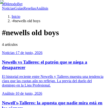
M
MetodoBet
Noticias
Guías
Reseñas
Análisis
Inicio
›
#newells old boys
#
newells old boys
4
artículos
Noticias
·
17 de junio, 2026
Newells vs Talleres: el patrón que se niega a
desaparecer
El historial reciente entre Newells y Talleres muestra una tendencia
clara que las cuotas aún no reflejan. La previa del duelo del
domingo en la Liga Profesional.
Análisis
·
10 de junio, 2026
Newell's-Talleres: la apuesta que nadie mira está en