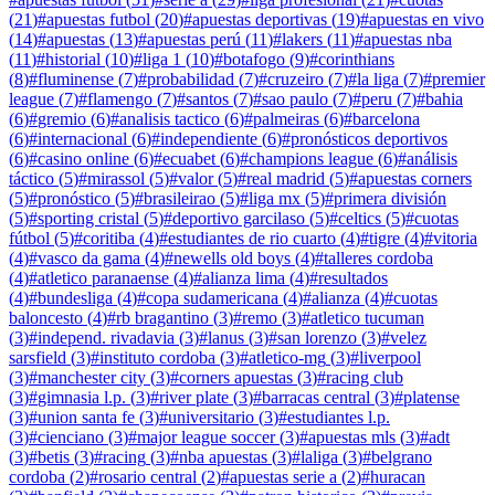
(
21
)
#
apuestas futbol
(
20
)
#
apuestas deportivas
(
19
)
#
apuestas en vivo
(
14
)
#
apuestas
(
13
)
#
apuestas perú
(
11
)
#
lakers
(
11
)
#
apuestas nba
(
11
)
#
historial
(
10
)
#
liga 1
(
10
)
#
botafogo
(
9
)
#
corinthians
(
8
)
#
fluminense
(
7
)
#
probabilidad
(
7
)
#
cruzeiro
(
7
)
#
la liga
(
7
)
#
premier
league
(
7
)
#
flamengo
(
7
)
#
santos
(
7
)
#
sao paulo
(
7
)
#
peru
(
7
)
#
bahia
(
6
)
#
gremio
(
6
)
#
analisis tactico
(
6
)
#
palmeiras
(
6
)
#
barcelona
(
6
)
#
internacional
(
6
)
#
independiente
(
6
)
#
pronósticos deportivos
(
6
)
#
casino online
(
6
)
#
ecuabet
(
6
)
#
champions league
(
6
)
#
análisis
táctico
(
5
)
#
mirassol
(
5
)
#
valor
(
5
)
#
real madrid
(
5
)
#
apuestas corners
(
5
)
#
pronóstico
(
5
)
#
brasileirao
(
5
)
#
liga mx
(
5
)
#
primera división
(
5
)
#
sporting cristal
(
5
)
#
deportivo garcilaso
(
5
)
#
celtics
(
5
)
#
cuotas
fútbol
(
5
)
#
coritiba
(
4
)
#
estudiantes de rio cuarto
(
4
)
#
tigre
(
4
)
#
vitoria
(
4
)
#
vasco da gama
(
4
)
#
newells old boys
(
4
)
#
talleres cordoba
(
4
)
#
atletico paranaense
(
4
)
#
alianza lima
(
4
)
#
resultados
(
4
)
#
bundesliga
(
4
)
#
copa sudamericana
(
4
)
#
alianza
(
4
)
#
cuotas
baloncesto
(
4
)
#
rb bragantino
(
3
)
#
remo
(
3
)
#
atletico tucuman
(
3
)
#
independ. rivadavia
(
3
)
#
lanus
(
3
)
#
san lorenzo
(
3
)
#
velez
sarsfield
(
3
)
#
instituto cordoba
(
3
)
#
atletico-mg
(
3
)
#
liverpool
(
3
)
#
manchester city
(
3
)
#
corners apuestas
(
3
)
#
racing club
(
3
)
#
gimnasia l.p.
(
3
)
#
river plate
(
3
)
#
barracas central
(
3
)
#
platense
(
3
)
#
union santa fe
(
3
)
#
universitario
(
3
)
#
estudiantes l.p.
(
3
)
#
cienciano
(
3
)
#
major league soccer
(
3
)
#
apuestas mls
(
3
)
#
adt
(
3
)
#
betis
(
3
)
#
racing
(
3
)
#
nba apuestas
(
3
)
#
laliga
(
3
)
#
belgrano
cordoba
(
2
)
#
rosario central
(
2
)
#
apuestas serie a
(
2
)
#
huracan