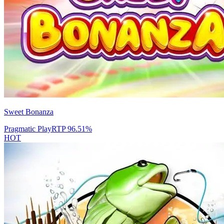
Sweet Bonanza
Pragmatic Play
RTP
96.51
%
HOT