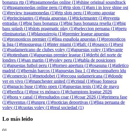
bonanza rtp
(
1
)
#
tragamonedas online
(
1
)
#
shine original soundtrack
(
1
)
#
tragamonedas online peru
(
1
)
#
rtp slots
(
1
)
#
am i in love shine ost
(
1
)
#
review tragamonedas
(
1
)
#
rtp slots peru
(
1
)
#
como apostar
(
1
)
#
principiantes
(
1
)
#
guia apuestas
(
1
)
#
ticketmaster
(
1
)
#
reventa
entradas
(
1
)
#
big bass bonanza
(
1
)
#
big bass bonanza reseña
(
1
)
#
big
bass splash
(
1
)
#
slots pragmatic play
(
1
)
#
seleccion peruana
(
1
)
#
peru
eliminatorias
(
1
)
#
blanquirroja
(
1
)
#
premier league apuestas
(
1
)
#
pronosticos premier
(
1
)
#
liga española apuestas
(
1
)
#
pronosticos
la liga
(
1
)
#
moquegua
(
1
)
#
inter miami
(
1
)
#
lafc
(
1
)
#
osasco
(
1
)
#
sesi
(
1
)
#
sudamericano de clubes voley
(
1
)
#
apuestas voley
(
1
)
#
levante
(
1
)
#
tottenham
(
1
)
#
apuestas premier league
(
1
)
#
derbi del norte de
londres
(
1
)
#
san martin
(
1
)
#
voley peru
(
1
)
#
tabla de posiciones
(
1
)
#
apuestas futbol peru
(
1
)
#
torneo apertura
(
1
)
#
osasuna
(
1
)
#
atletico
madrid
(
1
)
#
hernán barcos
(
1
)
#
apuestas liga 1
(
1
)
#
excompañero ldu
(
1
)
#
comercio
(
1
)
#
metodobet
(
1
)
#
recopa sudamericana
(
1
)
#
donde
ver en vivo
(
1
)
#
manchester united
(
1
)
#
cristal
(
1
)
#
joao fonseca
(
1
)
#
ignacio buse
(
1
)
#
rio open
(
1
)
#
apuestas tenis
(
1
)
#
2 de mayo
(
1
)
#
benfica
(
1
)
#
psg vs mónaco
(
1
)
#
champions league 2026
(
1
)
#
hora y canal
(
1
)
#
resultados coar
(
1
)
#
coar 2026
(
1
)
#
primera fase
(
1
)
#
juventus
(
1
)
#
unprg
(
1
)
#
noticias deportivas
(
1
)
#
liga peruana de
voley
(
1
)
#
cuotas voley
(
1
)
#
real sociedad
(
1
)
Lo más leído
01