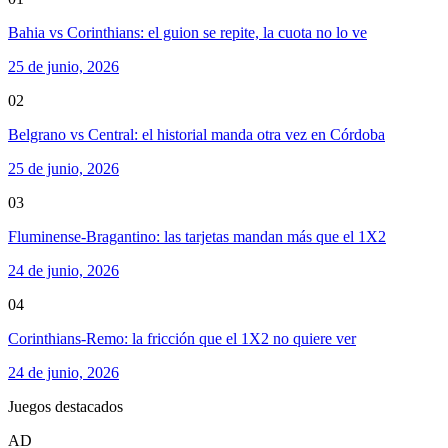
Bahia vs Corinthians: el guion se repite, la cuota no lo ve
25 de junio, 2026
02
Belgrano vs Central: el historial manda otra vez en Córdoba
25 de junio, 2026
03
Fluminense-Bragantino: las tarjetas mandan más que el 1X2
24 de junio, 2026
04
Corinthians-Remo: la fricción que el 1X2 no quiere ver
24 de junio, 2026
Juegos destacados
AD