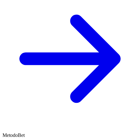
MetodoBet