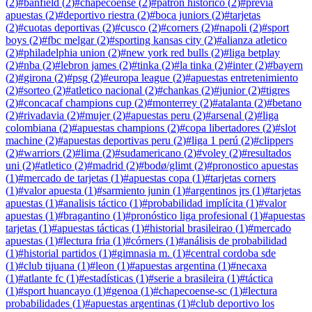
(
2
)
#
banfield
(
2
)
#
chapecoense
(
2
)
#
patron historico
(
2
)
#
previa
apuestas
(
2
)
#
deportivo riestra
(
2
)
#
boca juniors
(
2
)
#
tarjetas
(
2
)
#
cuotas deportivas
(
2
)
#
cusco
(
2
)
#
corners
(
2
)
#
napoli
(
2
)
#
sport
boys
(
2
)
#
fbc melgar
(
2
)
#
sporting kansas city
(
2
)
#
alianza atletico
(
2
)
#
philadelphia union
(
2
)
#
new york red bulls
(
2
)
#
liga betplay
(
2
)
#
nba
(
2
)
#
lebron james
(
2
)
#
tinka
(
2
)
#
la tinka
(
2
)
#
inter
(
2
)
#
bayern
(
2
)
#
girona
(
2
)
#
psg
(
2
)
#
europa league
(
2
)
#
apuestas entretenimiento
(
2
)
#
sorteo
(
2
)
#
atletico nacional
(
2
)
#
chankas
(
2
)
#
junior
(
2
)
#
tigres
(
2
)
#
concacaf champions cup
(
2
)
#
monterrey
(
2
)
#
atalanta
(
2
)
#
betano
(
2
)
#
rivadavia
(
2
)
#
mujer
(
2
)
#
apuestas peru
(
2
)
#
arsenal
(
2
)
#
liga
colombiana
(
2
)
#
apuestas champions
(
2
)
#
copa libertadores
(
2
)
#
slot
machine
(
2
)
#
apuestas deportivas peru
(
2
)
#
liga 1 perú
(
2
)
#
clippers
(
2
)
#
warriors
(
2
)
#
lima
(
2
)
#
sudamericano
(
2
)
#
voley
(
2
)
#
resultados
uni
(
2
)
#
atletico
(
2
)
#
madrid
(
2
)
#
bodø/glimt
(
2
)
#
pronostico apuestas
(
1
)
#
mercado de tarjetas
(
1
)
#
apuestas copa
(
1
)
#
tarjetas corners
(
1
)
#
valor apuesta
(
1
)
#
sarmiento junin
(
1
)
#
argentinos jrs
(
1
)
#
tarjetas
apuestas
(
1
)
#
analisis táctico
(
1
)
#
probabilidad implícita
(
1
)
#
valor
apuestas
(
1
)
#
bragantino
(
1
)
#
pronóstico liga profesional
(
1
)
#
apuestas
tarjetas
(
1
)
#
apuestas tácticas
(
1
)
#
historial brasileirao
(
1
)
#
mercado
apuestas
(
1
)
#
lectura fria
(
1
)
#
córners
(
1
)
#
análisis de probabilidad
(
1
)
#
historial partidos
(
1
)
#
gimnasia m.
(
1
)
#
central cordoba sde
(
1
)
#
club tijuana
(
1
)
#
leon
(
1
)
#
apuestas argentina
(
1
)
#
necaxa
(
1
)
#
atlante fc
(
1
)
#
estadísticas
(
1
)
#
serie a brasileira
(
1
)
#
táctica
(
1
)
#
sport huancayo
(
1
)
#
genoa
(
1
)
#
chapecoense-sc
(
1
)
#
lectura
probabilidades
(
1
)
#
apuestas argentinas
(
1
)
#
club deportivo los