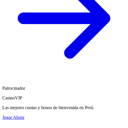
Patrocinador
CasinoVIP
Las mejores cuotas y bonos de bienvenida en Perú.
Jugar Ahora