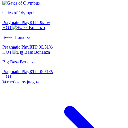
Gates of Olympus
Pragmatic Play
RTP
96.5
%
HOT
Sweet Bonanza
Pragmatic Play
RTP
96.51
%
HOT
Big Bass Bonanza
Pragmatic Play
RTP
96.71
%
HOT
Ver todos los juegos