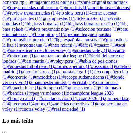
bonanza rtp
(
1
)
#
tragamonedas online
(
1
)
#
shine original soundtrack
(
1
)
#
tragamonedas online peru
(
1
)
#
rtp slots
(
1
)
#
am i in love shine ost
(
1
)
#
review tragamonedas
(
1
)
#
rtp slots peru
(
1
)
#
como apostar
(
1
)
#
principiantes
(
1
)
#
guia apuestas
(
1
)
#
ticketmaster
(
1
)
#
reventa
entradas
(
1
)
#
big bass bonanza
(
1
)
#
big bass bonanza reseña
(
1
)
#
big
bass splash
(
1
)
#
slots pragmatic play
(
1
)
#
seleccion peruana
(
1
)
#
peru
eliminatorias
(
1
)
#
blanquirroja
(
1
)
#
premier league apuestas
(
1
)
#
pronosticos premier
(
1
)
#
liga española apuestas
(
1
)
#
pronosticos
la liga
(
1
)
#
moquegua
(
1
)
#
inter miami
(
1
)
#
lafc
(
1
)
#
osasco
(
1
)
#
sesi
(
1
)
#
sudamericano de clubes voley
(
1
)
#
apuestas voley
(
1
)
#
levante
(
1
)
#
tottenham
(
1
)
#
apuestas premier league
(
1
)
#
derbi del norte de
londres
(
1
)
#
san martin
(
1
)
#
voley peru
(
1
)
#
tabla de posiciones
(
1
)
#
apuestas futbol peru
(
1
)
#
torneo apertura
(
1
)
#
osasuna
(
1
)
#
atletico
madrid
(
1
)
#
hernán barcos
(
1
)
#
apuestas liga 1
(
1
)
#
excompañero ldu
(
1
)
#
comercio
(
1
)
#
metodobet
(
1
)
#
recopa sudamericana
(
1
)
#
donde
ver en vivo
(
1
)
#
manchester united
(
1
)
#
cristal
(
1
)
#
joao fonseca
(
1
)
#
ignacio buse
(
1
)
#
rio open
(
1
)
#
apuestas tenis
(
1
)
#
2 de mayo
(
1
)
#
benfica
(
1
)
#
psg vs mónaco
(
1
)
#
champions league 2026
(
1
)
#
hora y canal
(
1
)
#
resultados coar
(
1
)
#
coar 2026
(
1
)
#
primera fase
(
1
)
#
juventus
(
1
)
#
unprg
(
1
)
#
noticias deportivas
(
1
)
#
liga peruana de
voley
(
1
)
#
cuotas voley
(
1
)
#
real sociedad
(
1
)
Lo más leído
01