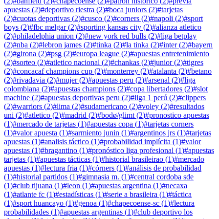
(
2
)
#
banfield
(
2
)
#
chapecoense
(
2
)
#
patron historico
(
2
)
#
previa
apuestas
(
2
)
#
deportivo riestra
(
2
)
#
boca juniors
(
2
)
#
tarjetas
(
2
)
#
cuotas deportivas
(
2
)
#
cusco
(
2
)
#
corners
(
2
)
#
napoli
(
2
)
#
sport
boys
(
2
)
#
fbc melgar
(
2
)
#
sporting kansas city
(
2
)
#
alianza atletico
(
2
)
#
philadelphia union
(
2
)
#
new york red bulls
(
2
)
#
liga betplay
(
2
)
#
nba
(
2
)
#
lebron james
(
2
)
#
tinka
(
2
)
#
la tinka
(
2
)
#
inter
(
2
)
#
bayern
(
2
)
#
girona
(
2
)
#
psg
(
2
)
#
europa league
(
2
)
#
apuestas entretenimiento
(
2
)
#
sorteo
(
2
)
#
atletico nacional
(
2
)
#
chankas
(
2
)
#
junior
(
2
)
#
tigres
(
2
)
#
concacaf champions cup
(
2
)
#
monterrey
(
2
)
#
atalanta
(
2
)
#
betano
(
2
)
#
rivadavia
(
2
)
#
mujer
(
2
)
#
apuestas peru
(
2
)
#
arsenal
(
2
)
#
liga
colombiana
(
2
)
#
apuestas champions
(
2
)
#
copa libertadores
(
2
)
#
slot
machine
(
2
)
#
apuestas deportivas peru
(
2
)
#
liga 1 perú
(
2
)
#
clippers
(
2
)
#
warriors
(
2
)
#
lima
(
2
)
#
sudamericano
(
2
)
#
voley
(
2
)
#
resultados
uni
(
2
)
#
atletico
(
2
)
#
madrid
(
2
)
#
bodø/glimt
(
2
)
#
pronostico apuestas
(
1
)
#
mercado de tarjetas
(
1
)
#
apuestas copa
(
1
)
#
tarjetas corners
(
1
)
#
valor apuesta
(
1
)
#
sarmiento junin
(
1
)
#
argentinos jrs
(
1
)
#
tarjetas
apuestas
(
1
)
#
analisis táctico
(
1
)
#
probabilidad implícita
(
1
)
#
valor
apuestas
(
1
)
#
bragantino
(
1
)
#
pronóstico liga profesional
(
1
)
#
apuestas
tarjetas
(
1
)
#
apuestas tácticas
(
1
)
#
historial brasileirao
(
1
)
#
mercado
apuestas
(
1
)
#
lectura fria
(
1
)
#
córners
(
1
)
#
análisis de probabilidad
(
1
)
#
historial partidos
(
1
)
#
gimnasia m.
(
1
)
#
central cordoba sde
(
1
)
#
club tijuana
(
1
)
#
leon
(
1
)
#
apuestas argentina
(
1
)
#
necaxa
(
1
)
#
atlante fc
(
1
)
#
estadísticas
(
1
)
#
serie a brasileira
(
1
)
#
táctica
(
1
)
#
sport huancayo
(
1
)
#
genoa
(
1
)
#
chapecoense-sc
(
1
)
#
lectura
probabilidades
(
1
)
#
apuestas argentinas
(
1
)
#
club deportivo los