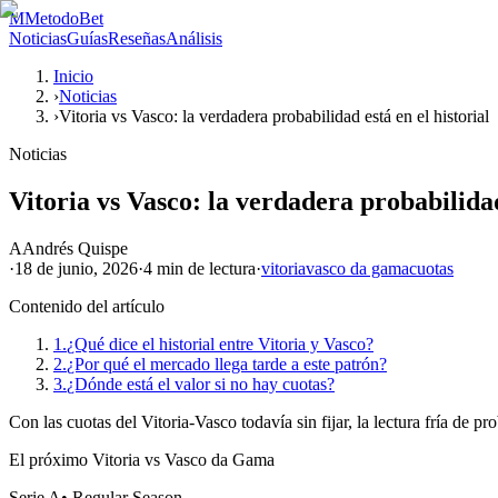
M
MetodoBet
Noticias
Guías
Reseñas
Análisis
Inicio
›
Noticias
›
Vitoria vs Vasco: la verdadera probabilidad está en el historial
Noticias
Vitoria vs Vasco: la verdadera probabilidad
A
Andrés Quispe
·
18 de junio, 2026
·
4 min
de lectura
·
vitoria
vasco da gama
cuotas
Contenido del artículo
1.
¿Qué dice el historial entre Vitoria y Vasco?
2.
¿Por qué el mercado llega tarde a este patrón?
3.
¿Dónde está el valor si no hay cuotas?
Con las cuotas del Vitoria-Vasco todavía sin fijar, la lectura fría de pr
El próximo Vitoria vs Vasco da Gama
Serie A
•
Regular Season