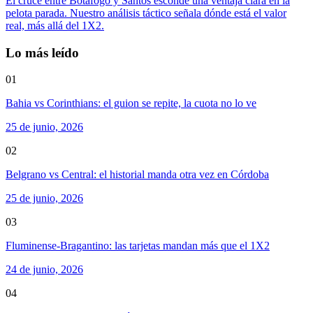
El cruce entre Botafogo y Santos esconde una ventaja clara en la
pelota parada. Nuestro análisis táctico señala dónde está el valor
real, más allá del 1X2.
Lo más leído
01
Bahia vs Corinthians: el guion se repite, la cuota no lo ve
25 de junio, 2026
02
Belgrano vs Central: el historial manda otra vez en Córdoba
25 de junio, 2026
03
Fluminense-Bragantino: las tarjetas mandan más que el 1X2
24 de junio, 2026
04