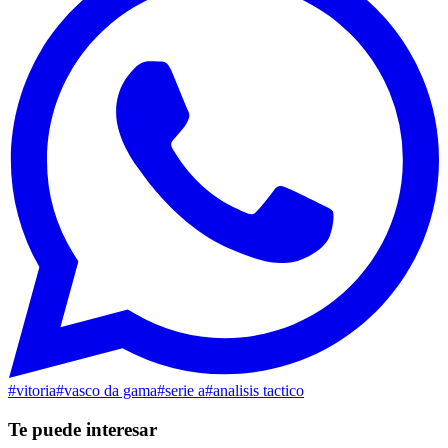
#
vitoria
#
vasco da gama
#
serie a
#
analisis tactico
Te puede interesar