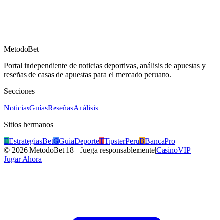
MetodoBet
Portal independiente de noticias deportivas, análisis de apuestas y
reseñas de casas de apuestas para el mercado peruano.
Secciones
Noticias
Guías
Reseñas
Análisis
Sitios hermanos
E
EstrategiasBet
G
GuiaDeporte
T
TipsterPeru
B
BancaPro
©
2026
MetodoBet
|
18+ Juega responsablemente
|
CasinoVIP
Jugar Ahora