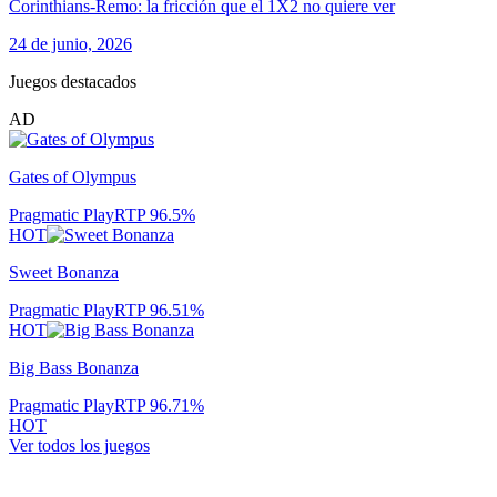
Corinthians-Remo: la fricción que el 1X2 no quiere ver
24 de junio, 2026
Juegos destacados
AD
Gates of Olympus
Pragmatic Play
RTP
96.5
%
HOT
Sweet Bonanza
Pragmatic Play
RTP
96.51
%
HOT
Big Bass Bonanza
Pragmatic Play
RTP
96.71
%
HOT
Ver todos los juegos