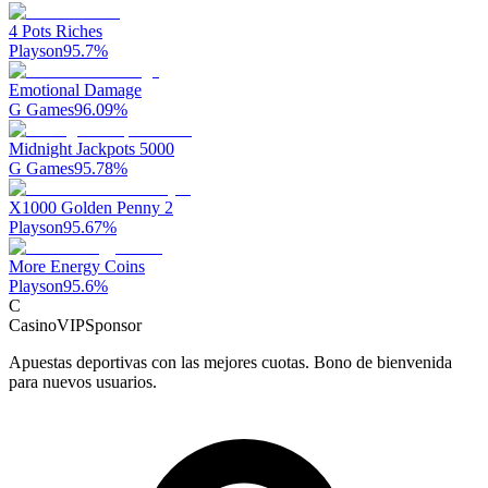
4 Pots Riches
Playson
95.7
%
Emotional Damage
G Games
96.09
%
Midnight Jackpots 5000
G Games
95.78
%
X1000 Golden Penny 2
Playson
95.67
%
More Energy Coins
Playson
95.6
%
C
CasinoVIP
Sponsor
Apuestas deportivas con las mejores cuotas. Bono de bienvenida
para nuevos usuarios.