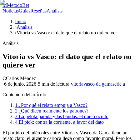
M
MetodoBet
Noticias
Guías
Reseñas
Análisis
Inicio
›
Análisis
›
Vitoria vs Vasco: el dato que el relato no quiere ver
Análisis
Vitoria vs Vasco: el dato que el relato no
quiere ver
C
Carlos Méndez
·
6 de junio, 2026
·
5 min
de lectura
·
vitoria
vasco da gama
serie a
Contenido del artículo
1.
¿Por qué el relato empuja a Vasco?
2.
¿Qué dicen realmente los patrones?
3.
La pelota parada y las bandas: el duelo oculto
4.
El pick: contra la corriente, a favor del dato
El partido del miércoles entre Vitoria y Vasco da Gama tiene un
relato claro: el gigante carioca llega como favorito moral. Pero los