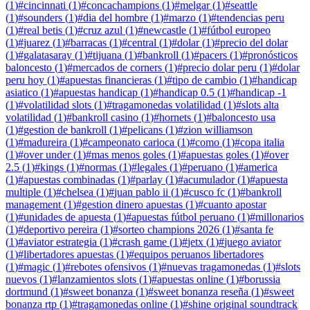
(
1
)
#
cincinnati
(
1
)
#
concachampions
(
1
)
#
melgar
(
1
)
#
seattle
(
1
)
#
sounders
(
1
)
#
dia del hombre
(
1
)
#
marzo
(
1
)
#
tendencias peru
(
1
)
#
real betis
(
1
)
#
cruz azul
(
1
)
#
newcastle
(
1
)
#
fútbol europeo
(
1
)
#
juarez
(
1
)
#
barracas
(
1
)
#
central
(
1
)
#
dolar
(
1
)
#
precio del dolar
(
1
)
#
galatasaray
(
1
)
#
tijuana
(
1
)
#
bankroll
(
1
)
#
pacers
(
1
)
#
pronósticos
baloncesto
(
1
)
#
mercados de corners
(
1
)
#
precio dolar peru
(
1
)
#
dolar
peru hoy
(
1
)
#
apuestas financieras
(
1
)
#
tipo de cambio
(
1
)
#
handicap
asiatico
(
1
)
#
apuestas handicap
(
1
)
#
handicap 0.5
(
1
)
#
handicap -1
(
1
)
#
volatilidad slots
(
1
)
#
tragamonedas volatilidad
(
1
)
#
slots alta
volatilidad
(
1
)
#
bankroll casino
(
1
)
#
hornets
(
1
)
#
baloncesto usa
(
1
)
#
gestion de bankroll
(
1
)
#
pelicans
(
1
)
#
zion williamson
(
1
)
#
madureira
(
1
)
#
campeonato carioca
(
1
)
#
como
(
1
)
#
copa italia
(
1
)
#
over under
(
1
)
#
mas menos goles
(
1
)
#
apuestas goles
(
1
)
#
over
2.5
(
1
)
#
kings
(
1
)
#
normas
(
1
)
#
legales
(
1
)
#
peruano
(
1
)
#
america
(
1
)
#
apuestas combinadas
(
1
)
#
parlay
(
1
)
#
acumulador
(
1
)
#
apuesta
multiple
(
1
)
#
chelsea
(
1
)
#
juan pablo ii
(
1
)
#
cusco fc
(
1
)
#
bankroll
management
(
1
)
#
gestion dinero apuestas
(
1
)
#
cuanto apostar
(
1
)
#
unidades de apuesta
(
1
)
#
apuestas fútbol peruano
(
1
)
#
millonarios
(
1
)
#
deportivo pereira
(
1
)
#
sorteo champions 2026
(
1
)
#
santa fe
(
1
)
#
aviator estrategia
(
1
)
#
crash game
(
1
)
#
jetx
(
1
)
#
juego aviator
(
1
)
#
libertadores apuestas
(
1
)
#
equipos peruanos libertadores
(
1
)
#
magic
(
1
)
#
rebotes ofensivos
(
1
)
#
nuevas tragamonedas
(
1
)
#
slots
nuevos
(
1
)
#
lanzamientos slots
(
1
)
#
apuestas online
(
1
)
#
borussia
dortmund
(
1
)
#
sweet bonanza
(
1
)
#
sweet bonanza reseña
(
1
)
#
sweet
bonanza rtp
(
1
)
#
tragamonedas online
(
1
)
#
shine original soundtrack