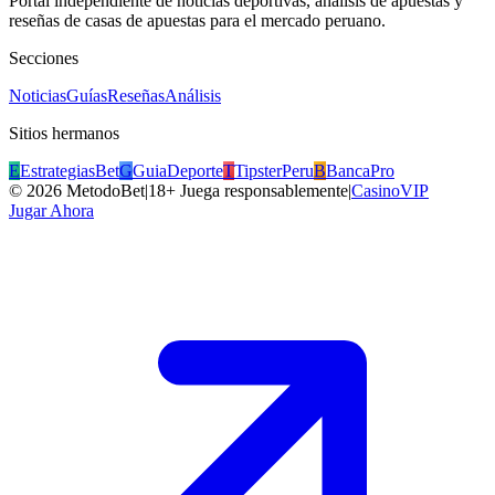
Portal independiente de noticias deportivas, análisis de apuestas y
reseñas de casas de apuestas para el mercado peruano.
Secciones
Noticias
Guías
Reseñas
Análisis
Sitios hermanos
E
EstrategiasBet
G
GuiaDeporte
T
TipsterPeru
B
BancaPro
©
2026
MetodoBet
|
18+ Juega responsablemente
|
CasinoVIP
Jugar Ahora