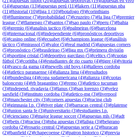
(
21
)
#
apuestas futbol
(
20
)
#
apuestas deportivas
(
19
)
#
apuestas en vivo
(
14
)
#
apuestas
(
13
)
#
apuestas perú
(
11
)
#
lakers
(
11
)
#
apuestas nba
(
11
)
#
historial
(
10
)
#
liga 1
(
10
)
#
botafogo
(
9
)
#
corinthians
(
8
)
#
fluminense
(
7
)
#
probabilidad
(
7
)
#
cruzeiro
(
7
)
#
la liga
(
7
)
#
premier
league
(
7
)
#
flamengo
(
7
)
#
santos
(
7
)
#
sao paulo
(
7
)
#
peru
(
7
)
#
bahia
(
6
)
#
gremio
(
6
)
#
analisis tactico
(
6
)
#
palmeiras
(
6
)
#
barcelona
(
6
)
#
internacional
(
6
)
#
independiente
(
6
)
#
pronósticos deportivos
(
6
)
#
casino online
(
6
)
#
ecuabet
(
6
)
#
champions league
(
6
)
#
análisis
táctico
(
5
)
#
mirassol
(
5
)
#
valor
(
5
)
#
real madrid
(
5
)
#
apuestas corners
(
5
)
#
pronóstico
(
5
)
#
brasileirao
(
5
)
#
liga mx
(
5
)
#
primera división
(
5
)
#
sporting cristal
(
5
)
#
deportivo garcilaso
(
5
)
#
celtics
(
5
)
#
cuotas
fútbol
(
5
)
#
coritiba
(
4
)
#
estudiantes de rio cuarto
(
4
)
#
tigre
(
4
)
#
vitoria
(
4
)
#
vasco da gama
(
4
)
#
newells old boys
(
4
)
#
talleres cordoba
(
4
)
#
atletico paranaense
(
4
)
#
alianza lima
(
4
)
#
resultados
(
4
)
#
bundesliga
(
4
)
#
copa sudamericana
(
4
)
#
alianza
(
4
)
#
cuotas
baloncesto
(
4
)
#
rb bragantino
(
3
)
#
remo
(
3
)
#
atletico tucuman
(
3
)
#
independ. rivadavia
(
3
)
#
lanus
(
3
)
#
san lorenzo
(
3
)
#
velez
sarsfield
(
3
)
#
instituto cordoba
(
3
)
#
atletico-mg
(
3
)
#
liverpool
(
3
)
#
manchester city
(
3
)
#
corners apuestas
(
3
)
#
racing club
(
3
)
#
gimnasia l.p.
(
3
)
#
river plate
(
3
)
#
barracas central
(
3
)
#
platense
(
3
)
#
union santa fe
(
3
)
#
universitario
(
3
)
#
estudiantes l.p.
(
3
)
#
cienciano
(
3
)
#
major league soccer
(
3
)
#
apuestas mls
(
3
)
#
adt
(
3
)
#
betis
(
3
)
#
racing
(
3
)
#
nba apuestas
(
3
)
#
laliga
(
3
)
#
belgrano
cordoba
(
2
)
#
rosario central
(
2
)
#
apuestas serie a
(
2
)
#
huracan
(
2
)
#
banfield
(
2
)
#
chapecoense
(
2
)
#
patron historico
(
2
)
#
previa