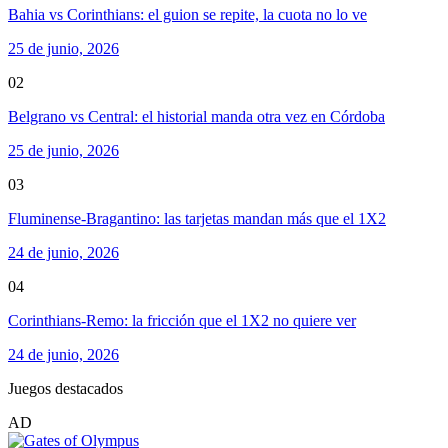
Bahia vs Corinthians: el guion se repite, la cuota no lo ve
25 de junio, 2026
02
Belgrano vs Central: el historial manda otra vez en Córdoba
25 de junio, 2026
03
Fluminense-Bragantino: las tarjetas mandan más que el 1X2
24 de junio, 2026
04
Corinthians-Remo: la fricción que el 1X2 no quiere ver
24 de junio, 2026
Juegos destacados
AD