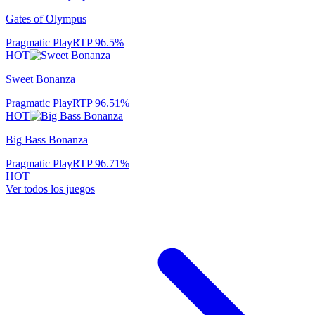
Gates of Olympus
Pragmatic Play
RTP
96.5
%
HOT
Sweet Bonanza
Pragmatic Play
RTP
96.51
%
HOT
Big Bass Bonanza
Pragmatic Play
RTP
96.71
%
HOT
Ver todos los juegos