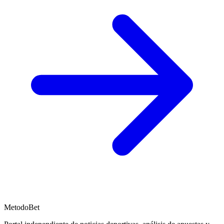
MetodoBet