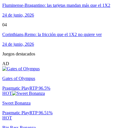
Fluminense-Bragantino: las tarjetas mandan más que el 1X2
24 de junio, 2026
04
Corinthians-Remo: la fricción que el 1X2 no quiere ver
24 de junio, 2026
Juegos destacados
AD
Gates of Olympus
Pragmatic Play
RTP
96.5
%
HOT
Sweet Bonanza
Pragmatic Play
RTP
96.51
%
HOT
Big Bass Bonanza