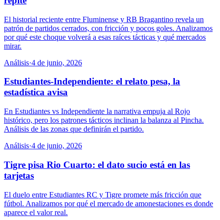
repite
El historial reciente entre Fluminense y RB Bragantino revela un
patrón de partidos cerrados, con fricción y pocos goles. Analizamos
por qué este choque volverá a esas raíces tácticas y qué mercados
mirar.
Análisis
·
4 de junio, 2026
Estudiantes-Independiente: el relato pesa, la
estadística avisa
En Estudiantes vs Independiente la narrativa empuja al Rojo
histórico, pero los patrones tácticos inclinan la balanza al Pincha.
Análisis de las zonas que definirán el partido.
Análisis
·
4 de junio, 2026
Tigre pisa Rio Cuarto: el dato sucio está en las
tarjetas
El duelo entre Estudiantes RC y Tigre promete más fricción que
fútbol. Analizamos por qué el mercado de amonestaciones es donde
aparece el valor real.