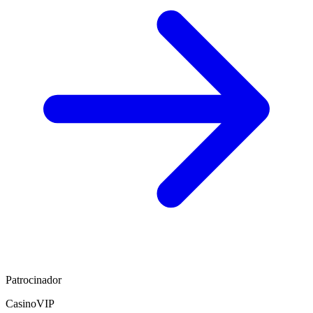
Patrocinador
CasinoVIP