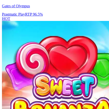
Gates of Olympus
Pragmatic Play
RTP
96.5
%
HOT