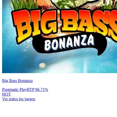
Big Bass Bonanza
Pragmatic Play
RTP
96.71
%
HOT
Ver todos los juegos