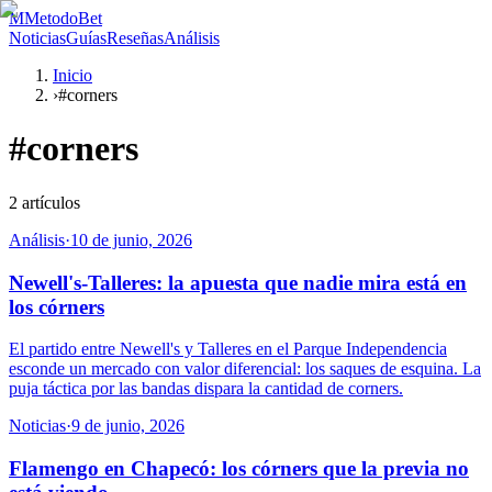
M
MetodoBet
Noticias
Guías
Reseñas
Análisis
Inicio
›
#corners
#
corners
2
artículos
Análisis
·
10 de junio, 2026
Newell's-Talleres: la apuesta que nadie mira está en
los córners
El partido entre Newell's y Talleres en el Parque Independencia
esconde un mercado con valor diferencial: los saques de esquina. La
puja táctica por las bandas dispara la cantidad de corners.
Noticias
·
9 de junio, 2026
Flamengo en Chapecó: los córners que la previa no