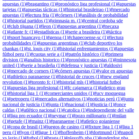
apuestas
(
1
)
#
bragantino
(
1
)
#
pronóstico liga profesional
(
1
)
#
apuestas
tarjetas
(
1
)
#
apuestas tácticas
(
1
)
#
historial brasileirao
(
1
)
#
mercado
apuestas
(
1
)
#
lectura fria
(
1
)
#
córners
(
1
)
#
análisis de probabilidad
(
1
)
#
historial partidos
(
1
)
#
gimnasia m.
(
1
)
#
central cordoba sde
(
1
)
#
club tijuana
(
1
)
#
leon
(
1
)
#
apuestas argentina
(
1
)
#
necaxa
(
1
)
#
atlante fc
(
1
)
#
estadísticas
(
1
)
#
serie a brasileira
(
1
)
#
táctica
(
1
)
#
sport huancayo
(
1
)
#
genoa
(
1
)
#
chapecoense-sc
(
1
)
#
lectura
probabilidades
(
1
)
#
apuestas argentinas
(
1
)
#
club deportivo los
chankas
(
1
)
#
st. louis city
(
1
)
#
historial enfrentamientos
(
1
)
#
apuestas
fútbol peru
(
1
)
#
cuotas serie a
(
1
)
#
patrón histórico
(
1
)
#
primera
division
(
1
)
#
analisis historico
(
1
)
#
pronóstico apuestas
(
1
)
#
minnesota
united
(
1
)
#
serie a brasileña
(
1
)
#
defensa y justicia
(
1
)
#
aldosivi
(
1
)
#
mercado de corners
(
1
)
#
córners apuestas
(
1
)
#
valor en apuestas
(
1
)
#
athletico paranaense
(
1
)
#
historial de cruces
(
1
)
#
new england
revolution
(
1
)
#
toronto fc
(
1
)
#
historial mls
(
1
)
#
historial futbol
(
1
)
#
apuestas liga profesional
(
1
)
#
fc cajamarca
(
1
)
#
atletico grau
(
1
)
#
historial liga 1
(
1
)
#
comerciantes unidos
(
1
)
#
ucv moquegua
(
1
)
#
petroperu
(
1
)
#
mercados alternativos
(
1
)
#
noticias perú
(
1
)
#
junta
nacional de justicia
(
1
)
#
junta
(
1
)
#
nacional
(
1
)
#
justicia
(
1
)
#
once
caldas
(
1
)
#
atlético nacional
(
1
)
#
catolica
(
1
)
#
independiente del valle
(
1
)
#
liga pro ecuador
(
1
)
#
neymar
(
1
)
#
pozo millonario
(
1
)
#
milan
(
1
)
#
getafe
(
1
)
#
mainz
(
1
)
#
paranaense
(
1
)
#
atletico goianiense
(
1
)
#
copa de brasil
(
1
)
#
juegos de casino
(
1
)
#
fixture liga 1
(
1
)
#
liga 1
peru
(
1
)
#
lyon
(
1
)
#
ligue 1
(
1
)
#
hoffenheim
(
1
)
#
dortmund
(
1
)
#
napoli
vs lazio
(
1
)
#
futbol
(
1
)
#
braga
(
1
)
#
playoffs nba
(
1
)
#
underdog nba