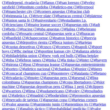
(
3
)
#
independ. rivadavia
(
3
)
#
lanus
(
3
)
#
san lorenzo
(
3
)
#
velez
sarsfield
(
3
)
#
instituto cordoba
(
3
)
#
atletico-mg
(
3
)
#
liverpool
(
3
)
#
manchester city
(
3
)
#
corners apuestas
(
3
)
#
racing club
(
3
)
#
gimnasia l.p.
(
3
)
#
river plate
(
3
)
#
barracas central
(
3
)
#
platense
(
3
)
#
union santa fe
(
3
)
#
universitario
(
3
)
#
estudiantes l.p.
(
3
)
#
cienciano
(
3
)
#
major league soccer
(
3
)
#
apuestas mls
(
3
)
#
adt
(
3
)
#
betis
(
3
)
#
racing
(
3
)
#
nba apuestas
(
3
)
#
laliga
(
3
)
#
belgrano
cordoba
(
2
)
#
rosario central
(
2
)
#
apuestas serie a
(
2
)
#
huracan
(
2
)
#
banfield
(
2
)
#
chapecoense
(
2
)
#
patron historico
(
2
)
#
previa
apuestas
(
2
)
#
deportivo riestra
(
2
)
#
boca juniors
(
2
)
#
tarjetas
(
2
)
#
cuotas deportivas
(
2
)
#
cusco
(
2
)
#
corners
(
2
)
#
napoli
(
2
)
#
sport
boys
(
2
)
#
fbc melgar
(
2
)
#
sporting kansas city
(
2
)
#
alianza atletico
(
2
)
#
philadelphia union
(
2
)
#
new york red bulls
(
2
)
#
liga betplay
(
2
)
#
nba
(
2
)
#
lebron james
(
2
)
#
tinka
(
2
)
#
la tinka
(
2
)
#
inter
(
2
)
#
bayern
(
2
)
#
girona
(
2
)
#
psg
(
2
)
#
europa league
(
2
)
#
apuestas entretenimiento
(
2
)
#
sorteo
(
2
)
#
atletico nacional
(
2
)
#
chankas
(
2
)
#
junior
(
2
)
#
tigres
(
2
)
#
concacaf champions cup
(
2
)
#
monterrey
(
2
)
#
atalanta
(
2
)
#
betano
(
2
)
#
rivadavia
(
2
)
#
mujer
(
2
)
#
apuestas peru
(
2
)
#
arsenal
(
2
)
#
liga
colombiana
(
2
)
#
apuestas champions
(
2
)
#
copa libertadores
(
2
)
#
slot
machine
(
2
)
#
apuestas deportivas peru
(
2
)
#
liga 1 perú
(
2
)
#
clippers
(
2
)
#
warriors
(
2
)
#
lima
(
2
)
#
sudamericano
(
2
)
#
voley
(
2
)
#
resultados
uni
(
2
)
#
atletico
(
2
)
#
madrid
(
2
)
#
bodø/glimt
(
2
)
#
pronostico apuestas
(
1
)
#
mercado de tarjetas
(
1
)
#
apuestas copa
(
1
)
#
tarjetas corners
(
1
)
#
valor apuesta
(
1
)
#
sarmiento junin
(
1
)
#
argentinos jrs
(
1
)
#
tarjetas
apuestas
(
1
)
#
analisis táctico
(
1
)
#
probabilidad implícita
(
1
)
#
valor