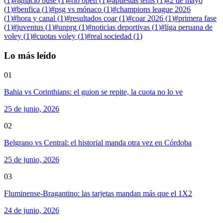
(
1
)
#
ignacio buse
(
1
)
#
rio open
(
1
)
#
apuestas tenis
(
1
)
#
2 de mayo
(
1
)
#
benfica
(
1
)
#
psg vs mónaco
(
1
)
#
champions league 2026
(
1
)
#
hora y canal
(
1
)
#
resultados coar
(
1
)
#
coar 2026
(
1
)
#
primera fase
(
1
)
#
juventus
(
1
)
#
unprg
(
1
)
#
noticias deportivas
(
1
)
#
liga peruana de
voley
(
1
)
#
cuotas voley
(
1
)
#
real sociedad
(
1
)
Lo más leído
01
Bahia vs Corinthians: el guion se repite, la cuota no lo ve
25 de junio, 2026
02
Belgrano vs Central: el historial manda otra vez en Córdoba
25 de junio, 2026
03
Fluminense-Bragantino: las tarjetas mandan más que el 1X2
24 de junio, 2026