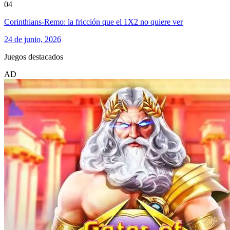
04
Corinthians-Remo: la fricción que el 1X2 no quiere ver
24 de junio, 2026
Juegos destacados
AD