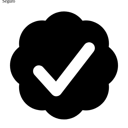
Seguro