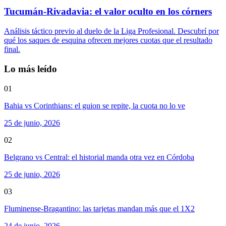
Tucumán-Rivadavia: el valor oculto en los córners
Análisis táctico previo al duelo de la Liga Profesional. Descubrí por
qué los saques de esquina ofrecen mejores cuotas que el resultado
final.
Lo más leído
01
Bahia vs Corinthians: el guion se repite, la cuota no lo ve
25 de junio, 2026
02
Belgrano vs Central: el historial manda otra vez en Córdoba
25 de junio, 2026
03
Fluminense-Bragantino: las tarjetas mandan más que el 1X2
24 de junio, 2026