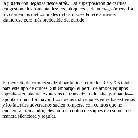
la jugada con llegadas desde atrás. Esa superposición de carriles
congestionados fomenta desvíos, bloqueos y, de nuevo, córners. La
fricción en los metros finales del campo es la receta menos
glamorosa pero más predecible del partido.
El mercado de córners suele situar la línea entre los 8.5 y 9.5 totales
para este tipo de cruces. Sin embargo, el perfil de ambos equipos —
agresivos en ataque, expuestos en transición defensiva por banda—
apunta a una cifra mayor. Los duelos individuales entre los extremos
y los laterales adversarios suelen romperse con centros que no
encuentran rematador, elevando el conteo de saques de esquina de
manera silenciosa y regular.