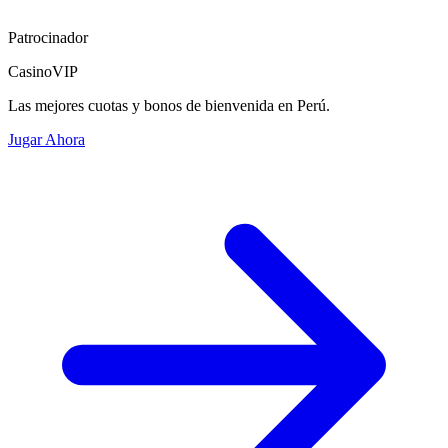
Patrocinador
CasinoVIP
Las mejores cuotas y bonos de bienvenida en Perú.
Jugar Ahora