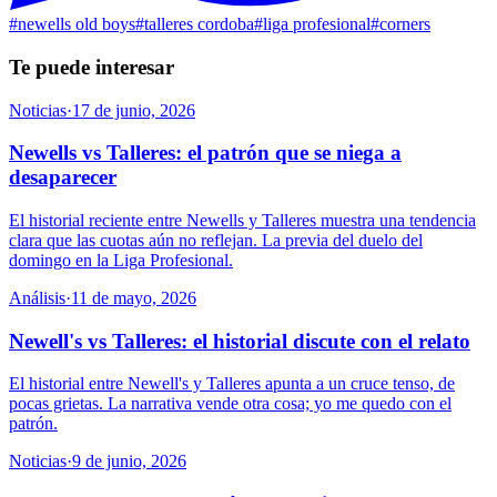
#
newells old boys
#
talleres cordoba
#
liga profesional
#
corners
Te puede interesar
Noticias
·
17 de junio, 2026
Newells vs Talleres: el patrón que se niega a
desaparecer
El historial reciente entre Newells y Talleres muestra una tendencia
clara que las cuotas aún no reflejan. La previa del duelo del
domingo en la Liga Profesional.
Análisis
·
11 de mayo, 2026
Newell's vs Talleres: el historial discute con el relato
El historial entre Newell's y Talleres apunta a un cruce tenso, de
pocas grietas. La narrativa vende otra cosa; yo me quedo con el
patrón.
Noticias
·
9 de junio, 2026