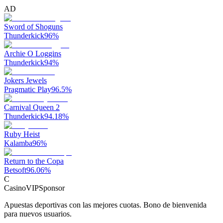
AD
Sword of Shoguns
Thunderkick
96
%
Archie O Loggins
Thunderkick
94
%
Jokers Jewels
Pragmatic Play
96.5
%
Carnival Queen 2
Thunderkick
94.18
%
Ruby Heist
Kalamba
96
%
Return to the Copa
Betsoft
96.06
%
C
CasinoVIP
Sponsor
Apuestas deportivas con las mejores cuotas. Bono de bienvenida
para nuevos usuarios.