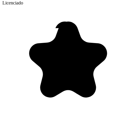
Licenciado