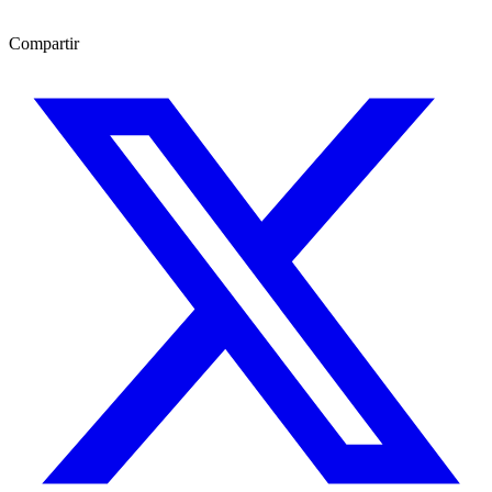
Compartir