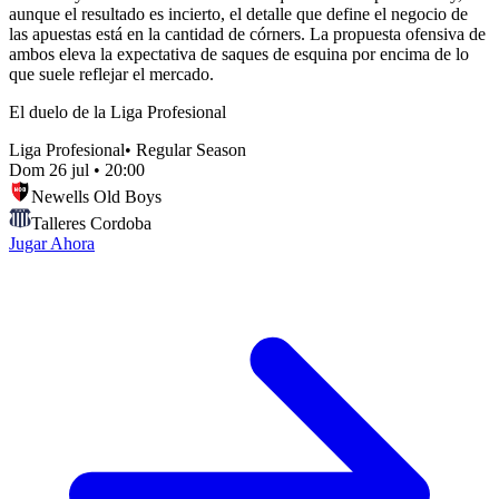
aunque el resultado es incierto, el detalle que define el negocio de
las apuestas está en la cantidad de córners. La propuesta ofensiva de
ambos eleva la expectativa de saques de esquina por encima de lo
que suele reflejar el mercado.
El duelo de la Liga Profesional
Liga Profesional
•
Regular Season
Dom 26 jul
•
20:00
Newells Old Boys
Talleres Cordoba
Jugar Ahora