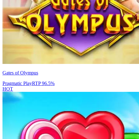
Gates of Olympus
Pragmatic Play
RTP
96.5
%
HOT