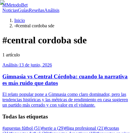
M
MetodoBet
Noticias
Guías
Reseñas
Análisis
Inicio
›
#central cordoba sde
#
central cordoba sde
1
artículo
Análisis
·
13 de junio, 2026
Gimnasia vs Central Córdoba: cuando la narrativa
es más ruido que datos
El relato popular pone a Gimnasia como claro dominador, pero las
tendencias históricas y las métricas de rendimiento en casa sugieren
un partido más cerrado y con valor en el visitante.
Todas las etiquetas
#
apuestas fútbol
(
51
)
#
serie a
(
29
)
#
liga profesional
(
21
)
#
cuotas