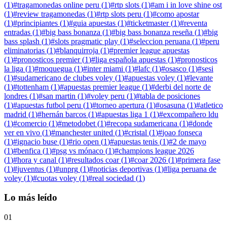
(
1
)
#
tragamonedas online peru
(
1
)
#
rtp slots
(
1
)
#
am i in love shine ost
(
1
)
#
review tragamonedas
(
1
)
#
rtp slots peru
(
1
)
#
como apostar
(
1
)
#
principiantes
(
1
)
#
guia apuestas
(
1
)
#
ticketmaster
(
1
)
#
reventa
entradas
(
1
)
#
big bass bonanza
(
1
)
#
big bass bonanza reseña
(
1
)
#
big
bass splash
(
1
)
#
slots pragmatic play
(
1
)
#
seleccion peruana
(
1
)
#
peru
eliminatorias
(
1
)
#
blanquirroja
(
1
)
#
premier league apuestas
(
1
)
#
pronosticos premier
(
1
)
#
liga española apuestas
(
1
)
#
pronosticos
la liga
(
1
)
#
moquegua
(
1
)
#
inter miami
(
1
)
#
lafc
(
1
)
#
osasco
(
1
)
#
sesi
(
1
)
#
sudamericano de clubes voley
(
1
)
#
apuestas voley
(
1
)
#
levante
(
1
)
#
tottenham
(
1
)
#
apuestas premier league
(
1
)
#
derbi del norte de
londres
(
1
)
#
san martin
(
1
)
#
voley peru
(
1
)
#
tabla de posiciones
(
1
)
#
apuestas futbol peru
(
1
)
#
torneo apertura
(
1
)
#
osasuna
(
1
)
#
atletico
madrid
(
1
)
#
hernán barcos
(
1
)
#
apuestas liga 1
(
1
)
#
excompañero ldu
(
1
)
#
comercio
(
1
)
#
metodobet
(
1
)
#
recopa sudamericana
(
1
)
#
donde
ver en vivo
(
1
)
#
manchester united
(
1
)
#
cristal
(
1
)
#
joao fonseca
(
1
)
#
ignacio buse
(
1
)
#
rio open
(
1
)
#
apuestas tenis
(
1
)
#
2 de mayo
(
1
)
#
benfica
(
1
)
#
psg vs mónaco
(
1
)
#
champions league 2026
(
1
)
#
hora y canal
(
1
)
#
resultados coar
(
1
)
#
coar 2026
(
1
)
#
primera fase
(
1
)
#
juventus
(
1
)
#
unprg
(
1
)
#
noticias deportivas
(
1
)
#
liga peruana de
voley
(
1
)
#
cuotas voley
(
1
)
#
real sociedad
(
1
)
Lo más leído
01