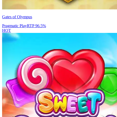
Gates of Olympus
Pragmatic Play
RTP
96.5
%
HOT