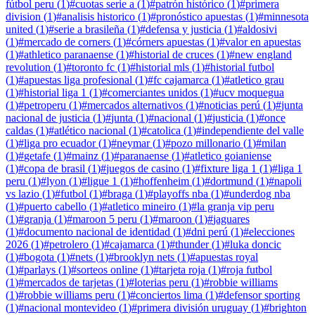
fútbol peru
(
1
)
#
cuotas serie a
(
1
)
#
patrón histórico
(
1
)
#
primera
division
(
1
)
#
analisis historico
(
1
)
#
pronóstico apuestas
(
1
)
#
minnesota
united
(
1
)
#
serie a brasileña
(
1
)
#
defensa y justicia
(
1
)
#
aldosivi
(
1
)
#
mercado de corners
(
1
)
#
córners apuestas
(
1
)
#
valor en apuestas
(
1
)
#
athletico paranaense
(
1
)
#
historial de cruces
(
1
)
#
new england
revolution
(
1
)
#
toronto fc
(
1
)
#
historial mls
(
1
)
#
historial futbol
(
1
)
#
apuestas liga profesional
(
1
)
#
fc cajamarca
(
1
)
#
atletico grau
(
1
)
#
historial liga 1
(
1
)
#
comerciantes unidos
(
1
)
#
ucv moquegua
(
1
)
#
petroperu
(
1
)
#
mercados alternativos
(
1
)
#
noticias perú
(
1
)
#
junta
nacional de justicia
(
1
)
#
junta
(
1
)
#
nacional
(
1
)
#
justicia
(
1
)
#
once
caldas
(
1
)
#
atlético nacional
(
1
)
#
catolica
(
1
)
#
independiente del valle
(
1
)
#
liga pro ecuador
(
1
)
#
neymar
(
1
)
#
pozo millonario
(
1
)
#
milan
(
1
)
#
getafe
(
1
)
#
mainz
(
1
)
#
paranaense
(
1
)
#
atletico goianiense
(
1
)
#
copa de brasil
(
1
)
#
juegos de casino
(
1
)
#
fixture liga 1
(
1
)
#
liga 1
peru
(
1
)
#
lyon
(
1
)
#
ligue 1
(
1
)
#
hoffenheim
(
1
)
#
dortmund
(
1
)
#
napoli
vs lazio
(
1
)
#
futbol
(
1
)
#
braga
(
1
)
#
playoffs nba
(
1
)
#
underdog nba
(
1
)
#
puerto cabello
(
1
)
#
atletico mineiro
(
1
)
#
la granja vip peru
(
1
)
#
granja
(
1
)
#
maroon 5 peru
(
1
)
#
maroon
(
1
)
#
jaguares
(
1
)
#
documento nacional de identidad
(
1
)
#
dni perú
(
1
)
#
elecciones
2026
(
1
)
#
petrolero
(
1
)
#
cajamarca
(
1
)
#
thunder
(
1
)
#
luka doncic
(
1
)
#
bogota
(
1
)
#
nets
(
1
)
#
brooklyn nets
(
1
)
#
apuestas royal
(
1
)
#
parlays
(
1
)
#
sorteos online
(
1
)
#
tarjeta roja
(
1
)
#
roja futbol
(
1
)
#
mercados de tarjetas
(
1
)
#
loterias peru
(
1
)
#
robbie williams
(
1
)
#
robbie williams peru
(
1
)
#
conciertos lima
(
1
)
#
defensor sporting
(
1
)
#
nacional montevideo
(
1
)
#
primera división uruguay
(
1
)
#
brighton