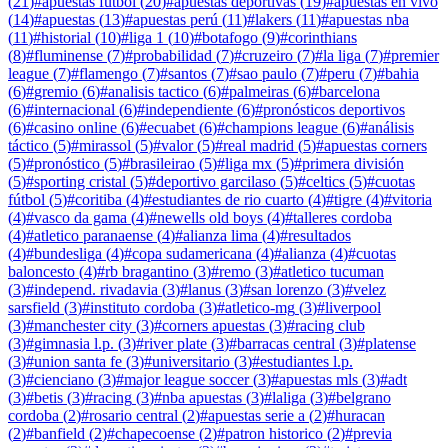
(
21
)
#
apuestas futbol
(
20
)
#
apuestas deportivas
(
19
)
#
apuestas en vivo
(
14
)
#
apuestas
(
13
)
#
apuestas perú
(
11
)
#
lakers
(
11
)
#
apuestas nba
(
11
)
#
historial
(
10
)
#
liga 1
(
10
)
#
botafogo
(
9
)
#
corinthians
(
8
)
#
fluminense
(
7
)
#
probabilidad
(
7
)
#
cruzeiro
(
7
)
#
la liga
(
7
)
#
premier
league
(
7
)
#
flamengo
(
7
)
#
santos
(
7
)
#
sao paulo
(
7
)
#
peru
(
7
)
#
bahia
(
6
)
#
gremio
(
6
)
#
analisis tactico
(
6
)
#
palmeiras
(
6
)
#
barcelona
(
6
)
#
internacional
(
6
)
#
independiente
(
6
)
#
pronósticos deportivos
(
6
)
#
casino online
(
6
)
#
ecuabet
(
6
)
#
champions league
(
6
)
#
análisis
táctico
(
5
)
#
mirassol
(
5
)
#
valor
(
5
)
#
real madrid
(
5
)
#
apuestas corners
(
5
)
#
pronóstico
(
5
)
#
brasileirao
(
5
)
#
liga mx
(
5
)
#
primera división
(
5
)
#
sporting cristal
(
5
)
#
deportivo garcilaso
(
5
)
#
celtics
(
5
)
#
cuotas
fútbol
(
5
)
#
coritiba
(
4
)
#
estudiantes de rio cuarto
(
4
)
#
tigre
(
4
)
#
vitoria
(
4
)
#
vasco da gama
(
4
)
#
newells old boys
(
4
)
#
talleres cordoba
(
4
)
#
atletico paranaense
(
4
)
#
alianza lima
(
4
)
#
resultados
(
4
)
#
bundesliga
(
4
)
#
copa sudamericana
(
4
)
#
alianza
(
4
)
#
cuotas
baloncesto
(
4
)
#
rb bragantino
(
3
)
#
remo
(
3
)
#
atletico tucuman
(
3
)
#
independ. rivadavia
(
3
)
#
lanus
(
3
)
#
san lorenzo
(
3
)
#
velez
sarsfield
(
3
)
#
instituto cordoba
(
3
)
#
atletico-mg
(
3
)
#
liverpool
(
3
)
#
manchester city
(
3
)
#
corners apuestas
(
3
)
#
racing club
(
3
)
#
gimnasia l.p.
(
3
)
#
river plate
(
3
)
#
barracas central
(
3
)
#
platense
(
3
)
#
union santa fe
(
3
)
#
universitario
(
3
)
#
estudiantes l.p.
(
3
)
#
cienciano
(
3
)
#
major league soccer
(
3
)
#
apuestas mls
(
3
)
#
adt
(
3
)
#
betis
(
3
)
#
racing
(
3
)
#
nba apuestas
(
3
)
#
laliga
(
3
)
#
belgrano
cordoba
(
2
)
#
rosario central
(
2
)
#
apuestas serie a
(
2
)
#
huracan
(
2
)
#
banfield
(
2
)
#
chapecoense
(
2
)
#
patron historico
(
2
)
#
previa