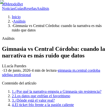
M
MetodoBet
Noticias
Guías
Reseñas
Análisis
Inicio
›
Análisis
›
Gimnasia vs Central Córdoba: cuando la narrativa es más
ruido que datos
Análisis
Gimnasia vs Central Córdoba: cuando la
narrativa es más ruido que datos
L
Lucía Paredes
·
13 de junio, 2026
·
4 min
de lectura
·
gimnasia m.
central cordoba
sde
liga profesional
Contenido del artículo
1.
¿Por qué la narrativa empuja a Gimnasia sin resistencia?
2.
Los datos que enfrían el favoritismo
3.
¿Dónde está el valor real?
4.
El ticket frío frente a la pasión caliente