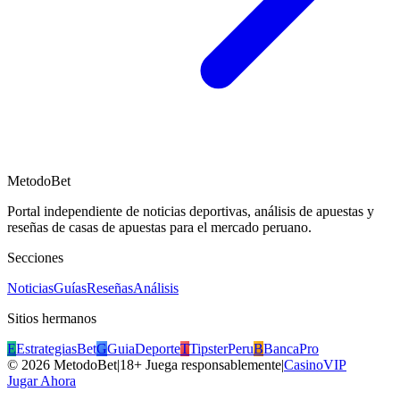
MetodoBet
Portal independiente de noticias deportivas, análisis de apuestas y
reseñas de casas de apuestas para el mercado peruano.
Secciones
Noticias
Guías
Reseñas
Análisis
Sitios hermanos
E
EstrategiasBet
G
GuiaDeporte
T
TipsterPeru
B
BancaPro
©
2026
MetodoBet
|
18+ Juega responsablemente
|
CasinoVIP
Jugar Ahora