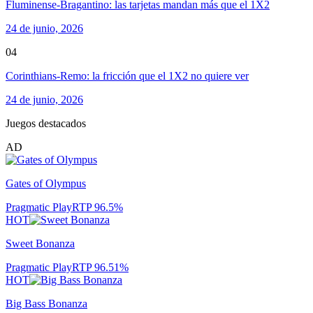
Fluminense-Bragantino: las tarjetas mandan más que el 1X2
24 de junio, 2026
04
Corinthians-Remo: la fricción que el 1X2 no quiere ver
24 de junio, 2026
Juegos destacados
AD
Gates of Olympus
Pragmatic Play
RTP
96.5
%
HOT
Sweet Bonanza
Pragmatic Play
RTP
96.51
%
HOT
Big Bass Bonanza