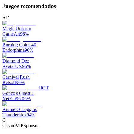
Juegos recomendados
AD
Magic Unicorn
GameArt
96
%
Burning Coins 40
Endorphina
96
%
Diamond Dez
AvatarUX
96
%
Carnival Rush
Betsoft
96
%
HOT
Gonzo's Quest 2
NetEnt
96.06
%
Archie O Loggins
Thunderkick
94
%
C
CasinoVIP
Sponsor