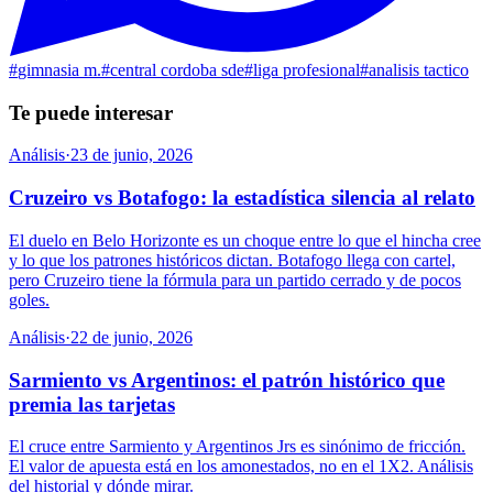
#
gimnasia m.
#
central cordoba sde
#
liga profesional
#
analisis tactico
Te puede interesar
Análisis
·
23 de junio, 2026
Cruzeiro vs Botafogo: la estadística silencia al relato
El duelo en Belo Horizonte es un choque entre lo que el hincha cree
y lo que los patrones históricos dictan. Botafogo llega con cartel,
pero Cruzeiro tiene la fórmula para un partido cerrado y de pocos
goles.
Análisis
·
22 de junio, 2026
Sarmiento vs Argentinos: el patrón histórico que
premia las tarjetas
El cruce entre Sarmiento y Argentinos Jrs es sinónimo de fricción.
El valor de apuesta está en los amonestados, no en el 1X2. Análisis
del historial y dónde mirar.