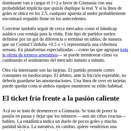
dominante van a cargar el 1×2 a favor de Gimnasia con una
probabilidad implícita que quizás duplique la real. Y si la línea de
goles se ubica en los 2.5, cualquier apuesta al under probablemente
encontrará respaldo firme en los antecedentes.
Conviene también seguir de cerca mercados como el hándicap
asiático con ventaja para la visita. Este tipo de partidos suelen
definirse por un gol de diferencia o terminar en tablas, de manera
que un Central Córdoba +0.5 o +1 representaría una cobertura
sensata. En plataformas especializadas —como las que agrupan
toda
la oferta de torneos argentinos
— se puede monitorear cómo va
cambiando el sentimiento del mercado minuto a minuto.
Otra vía interesante son las tarjetas. El partido promete cortes
constantes en mediocampo. El árbitro, ante la fricción esperable, no
debería guardarse las amonestaciones. Una línea de over en tarjetas
puede quedar corta si ambos equipos mantienen su estilo habitual.
El ticket frío frente a la pasión caliente
Acá no se trata de desmerecer a Gimnasia. Se trata de poner la
pasión en pausa y dejar que los números —aun sin cifras exactas—
hablen. La estadística indica un duelo de pocos goles y mucha
paridad táctica. La narrativa, en cambio, quiere vendernos una