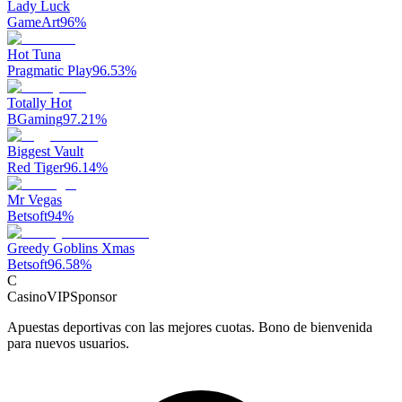
Lady Luck
GameArt
96
%
Hot Tuna
Pragmatic Play
96.53
%
Totally Hot
BGaming
97.21
%
Biggest Vault
Red Tiger
96.14
%
Mr Vegas
Betsoft
94
%
Greedy Goblins Xmas
Betsoft
96.58
%
C
CasinoVIP
Sponsor
Apuestas deportivas con las mejores cuotas. Bono de bienvenida
para nuevos usuarios.