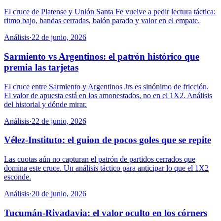
El cruce de Platense y Unión Santa Fe vuelve a pedir lectura táctica:
ritmo bajo, bandas cerradas, balón parado y valor en el empate.
Análisis
·
22 de junio, 2026
Sarmiento vs Argentinos: el patrón histórico que
premia las tarjetas
El cruce entre Sarmiento y Argentinos Jrs es sinónimo de fricción.
El valor de apuesta está en los amonestados, no en el 1X2. Análisis
del historial y dónde mirar.
Análisis
·
22 de junio, 2026
Vélez-Instituto: el guion de pocos goles que se repite
Las cuotas aún no capturan el patrón de partidos cerrados que
domina este cruce. Un análisis táctico para anticipar lo que el 1X2
esconde.
Análisis
·
20 de junio, 2026
Tucumán-Rivadavia: el valor oculto en los córners