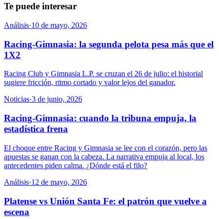
Te puede interesar
Análisis
·
10 de mayo, 2026
Racing-Gimnasia: la segunda pelota pesa más que el
1X2
Racing Club y Gimnasia L.P. se cruzan el 26 de julio: el historial
sugiere fricción, ritmo cortado y valor lejos del ganador.
Noticias
·
3 de junio, 2026
Racing-Gimnasia: cuando la tribuna empuja, la
estadística frena
El choque entre Racing y Gimnasia se lee con el corazón, pero las
apuestas se ganan con la cabeza. La narrativa empuja al local, los
antecedentes piden calma. ¿Dónde está el filo?
Análisis
·
12 de mayo, 2026
Platense vs Unión Santa Fe: el patrón que vuelve a
escena