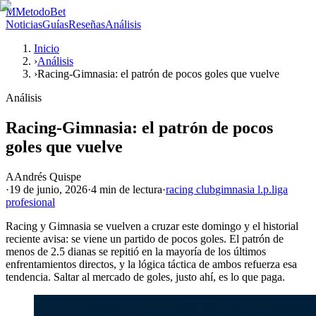
M
MetodoBet
Noticias
Guías
Reseñas
Análisis
Inicio
›
Análisis
›
Racing-Gimnasia: el patrón de pocos goles que vuelve
Análisis
Racing-Gimnasia: el patrón de pocos
goles que vuelve
A
Andrés Quispe
·
19 de junio, 2026
·
4 min
de lectura
·
racing club
gimnasia l.p.
liga
profesional
Racing y Gimnasia se vuelven a cruzar este domingo y el historial
reciente avisa: se viene un partido de pocos goles. El patrón de
menos de 2.5 dianas se repitió en la mayoría de los últimos
enfrentamientos directos, y la lógica táctica de ambos refuerza esa
tendencia. Saltar al mercado de goles, justo ahí, es lo que paga.