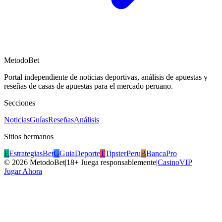
MetodoBet
Portal independiente de noticias deportivas, análisis de apuestas y
reseñas de casas de apuestas para el mercado peruano.
Secciones
Noticias
Guías
Reseñas
Análisis
Sitios hermanos
E
EstrategiasBet
G
GuiaDeporte
T
TipsterPeru
B
BancaPro
©
2026
MetodoBet
|
18+ Juega responsablemente
|
CasinoVIP
Jugar Ahora