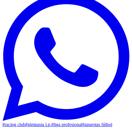
#
racing club
#
gimnasia l.p.
#
liga profesional
#
apuestas fútbol